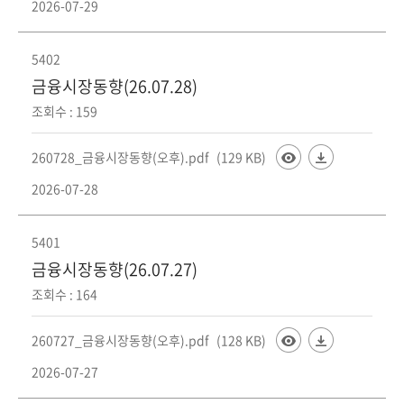
2026-07-29
5402
금융시장동향(26.07.28)
조회수 : 159
260728_금융시장동향(오후).pdf
(129 KB)
2026-07-28
5401
금융시장동향(26.07.27)
조회수 : 164
260727_금융시장동향(오후).pdf
(128 KB)
2026-07-27