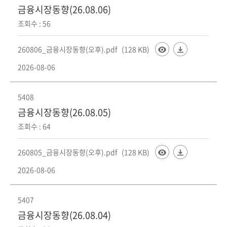
회
금융시장동향(26.08.06)
조회수 : 56
260806_금융시장동향(오후).pdf
(128 KB)
2026-08-06
5408
금융시장동향(26.08.05)
조회수 : 64
260805_금융시장동향(오후).pdf
(128 KB)
2026-08-06
5407
금융시장동향(26.08.04)