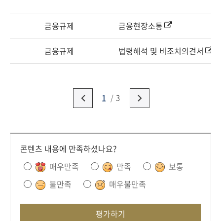
금융규제
금융현장소통
금융규제
법령해석 및 비조치의견서
1
3
콘텐츠 내용에 만족하셨나요?
매우만족
만족
보통
불만족
매우불만족
평가하기