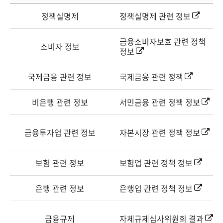
회
정책실명제
정책실명제 관련 정보
금융소비자보호 관련 정책
소비자 정보
정보
국제금융 관련 정보
국제금융 관련 정책
비은행 관련 정보
서민금융 관련 정책 정보
금융투자업 관련 정보
자본시장 관련 정책 정보
보험 관련 정보
보험업 관련 정책 정보
은행 관련 정보
은행업 관련 정책 정보
금융규제
자체규제심사위원회 결과