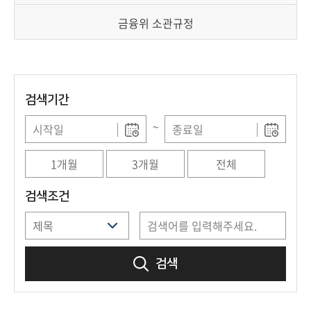
책
마
금융위 소관규정
당
정
보
검색기간
공
개
~
적
1개월
3개월
전체
극
행
검색조건
정
금
검색
융
위
원