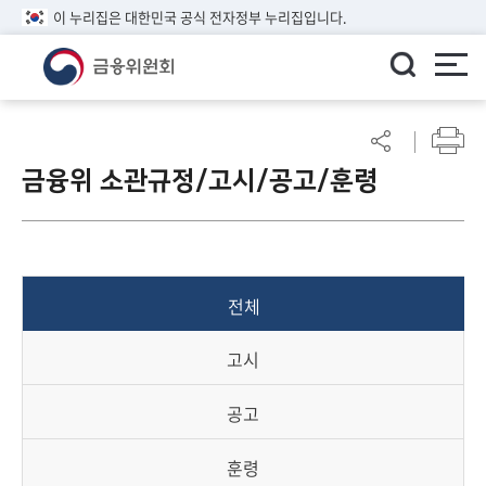
이 누리집은 대한민국 공식 전자정부 누리집입니다.
ENGLISH
어
린
금융위 소관규정/고시/공고/훈령
이
알
림
마
당
전체
참
여
고시
마
당
공고
정
훈령