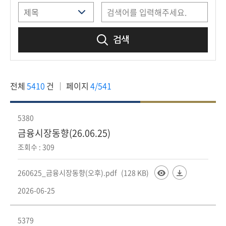
책
마
당
검색
정
보
공
전체
5410
건
페이지
4/541
개
적
5380
극
금융시장동향(26.06.25)
행
조회수 : 309
정
260625_금융시장동향(오후).pdf
(128 KB)
금
2026-06-25
융
위
원
5379