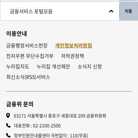
이동
이용안내
금융행정서비스헌장
개인정보처리방침
전자우편 무단수집거부
저작권정책
누리집지도
누리집 개선제안
소식지 신청
최신소식(RSS)서비스
금융위 문의
03171 서울특별시 종로구 세종대로 209 금융위원회
대표전화 :
02-2100-2500
정부민원안내콜센터 국번없이 : 110(무료)