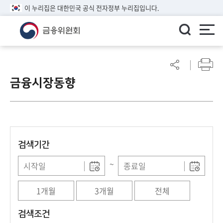
이 누리집은 대한민국 공식 전자정부 누리집입니다.
ENGLISH
어
린
금융시장동향
이
알
림
마
당
검색기간
참
여
~
마
당
1개월
3개월
전체
정
검색조건