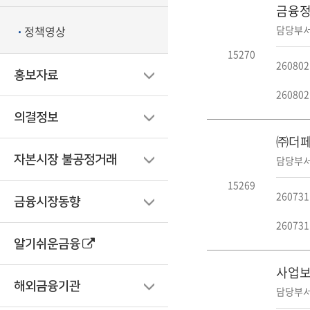
금융정
담당부서
정책영상
15270
2608
홍보자료
2608
의결정보
㈜더페
자본시장 불공정거래
담당부서
15269
26073
금융시장동향
26073
알기쉬운금융
사업보고
해외금융기관
담당부서