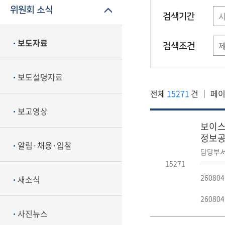
위원회 소식
검색기간
보도자료
검색조건
보도설명자료
전체
15271
건
페
보고영상
보이스
정보공유·
알림·채용·입찰
담당부서
15271
2608
새소식
2608
사진뉴스