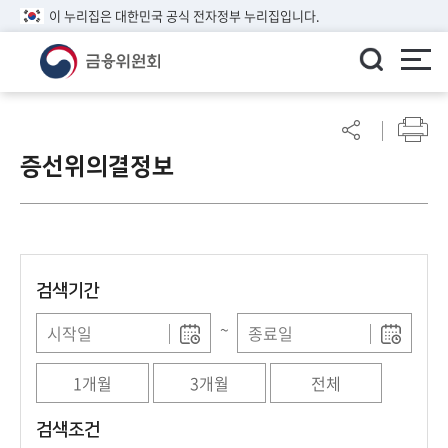
이 누리집은 대한민국 공식 전자정부 누리집입니다.
ENGLISH
어
린
증선위의결정보
이
알
림
마
당
검색기간
참
여
~
마
당
1개월
3개월
전체
정
검색조건