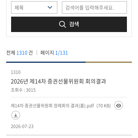
책
마
당
검색
정
보
공
전체
1310
건
페이지
1/131
개
적
1310
극
2026년 제14차 증권선물위원회 회의결과
행
조회수 : 3015
정
제14차 증권선물위원회 정례회의 결과(홈).pdf
(70 KB)
금
융
위
2026-07-23
원