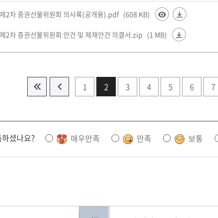
 제2차 증권선물위원회 의사록(공개용).pdf
(608 KB)
 제2차 증권선물위원회 안건 및 제재안건 의결서.zip
(1 MB)
1
2
3
4
5
6
7
족하셨나요?
매우만족
만족
보통