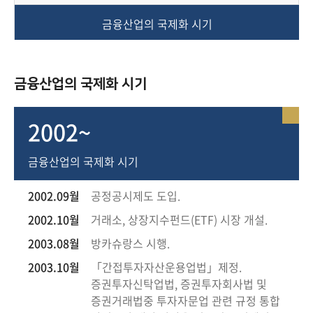
책
마
금융산업의 국제화 시기
당
정
금융산업의 국제화 시기
보
공
개
2002~
금융산업의 국제화 시기
적
극
행
2002.09월
공정공시제도 도입.
정
2002.10월
거래소, 상장지수펀드(ETF) 시장 개설.
2003.08월
방카슈랑스 시행.
금
2003.10월
「간접투자자산운용업법」제정.
융
위
증권투자신탁업법, 증권투자회사법 및
원
증권거래법중 투자자문업 관련 규정 통합