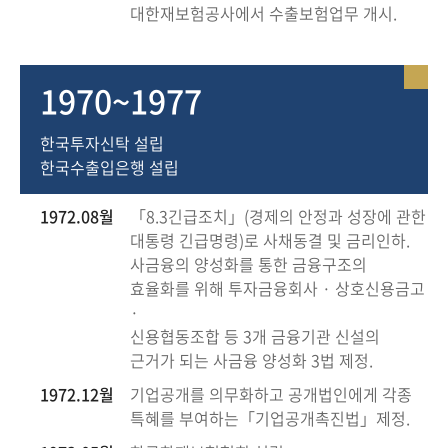
대한재보험공사에서 수출보험업무 개시.
1970~1977
한국투자신탁 설립
한국수출입은행 설립
1972.08월
「8.3긴급조치」(경제의 안정과 성장에 관한
대통령 긴급명령)로 사채동결 및 금리인하.
사금융의 양성화를 통한 금융구조의
효율화를 위해 투자금융회사 · 상호신용금고
·
신용협동조합 등 3개 금융기관 신설의
근거가 되는 사금융 양성화 3법 제정.
1972.12월
기업공개를 의무화하고 공개법인에게 각종
특혜를 부여하는「기업공개촉진법」제정.