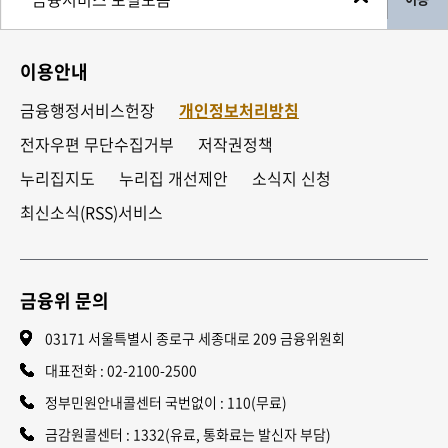
이용안내
금융행정서비스헌장
개인정보처리방침
전자우편 무단수집거부
저작권정책
누리집지도
누리집 개선제안
소식지 신청
최신소식(RSS)서비스
금융위 문의
03171 서울특별시 종로구 세종대로 209 금융위원회
대표전화 :
02-2100-2500
정부민원안내콜센터 국번없이 : 110(무료)
금감원콜센터 : 1332(유료, 통화료는 발신자 부담)