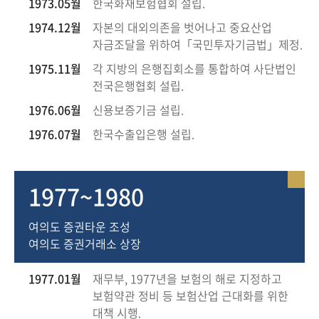
1973.05월
한국화재보험협회 설립.
1974.12월
자본의 대외의존을 벗어나고 중요산업
자금조달을 위하여「국민투자기금법」제정.
1975.11월
각 지방의 은행집회소를 통합하여 사단법인
전국은행협회 설립.
1976.06월
신용보증기금 설립.
1976.07월
한국수출입은행 설립.
1977~1980
여의도 증권타운 조성
여의도 증권거래소 상장
1977.01월
재무부, 1977년을 보험의 해로 지정하고
보험약관 정비 등 보험산업 근대화를 위한
대책 시행.