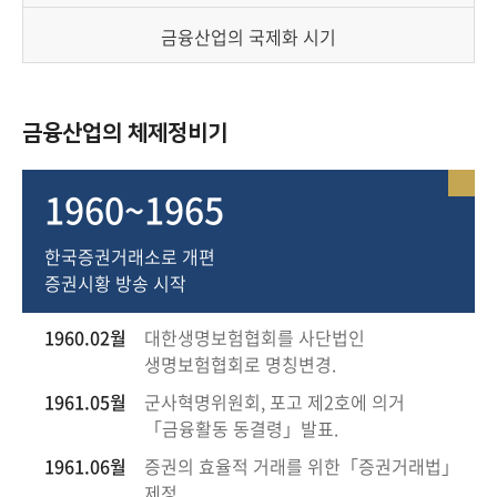
책
마
금융산업의 국제화 시기
당
정
금융산업의 체제정비기
보
공
개
1960~1965
한국증권거래소로 개편
적
증권시황 방송 시작
극
행
정
1960.02월
대한생명보험협회를 사단법인
생명보험협회로 명칭변경.
금
1961.05월
군사혁명위원회, 포고 제2호에 의거
융
「금융활동 동결령」발표.
위
1961.06월
증권의 효율적 거래를 위한「증권거래법」
원
제정.