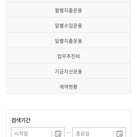
책
마
월별지출운용
당
일별수입운용
정
보
일별지출운용
공
개
업무추진비
적
기금자산운용
극
행
계약현황
정
금
융
검색기간
위
원
~