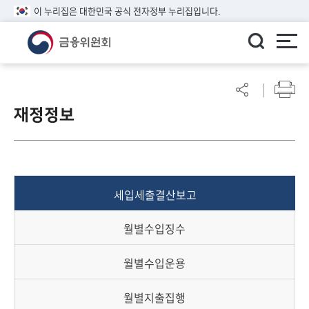
이 누리집은 대한민국 공식 전자정부 누리집입니다.
ENGLISH
어
린
재정정보
이
알
림
마
당
세입세출결산보고
참
여
월별수입징수
마
당
월별수입운용
정
월별지출집행