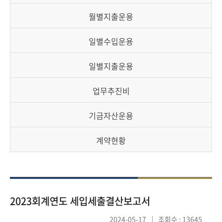
책
마
월별지출운용
당
일별수입운용
정
보
일별지출운용
공
개
업무추진비
적
기금자산운용
극
행
계약현황
정
금
융
2023회계연도 세입세출결산보고서
위
원
2024-05-17
조회수 : 13645