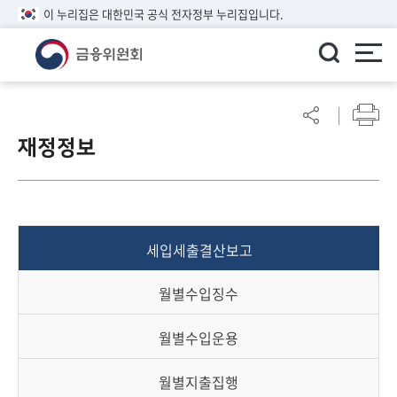
이 누리집은 대한민국 공식 전자정부 누리집입니다.
ENGLISH
어
린
재정정보
이
알
림
마
당
세입세출결산보고
참
여
월별수입징수
마
당
월별수입운용
정
월별지출집행