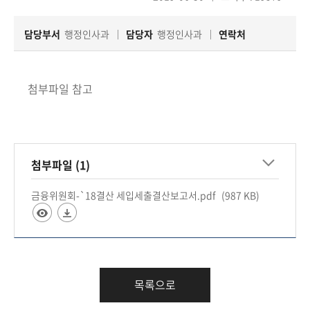
회
담당부서
행정인사과
담당자
행정인사과
연락처
첨부파일 참고
첨부파일 (1)
금융위원회-`18결산 세입세출결산보고서.pdf
(987 KB)
목록으로