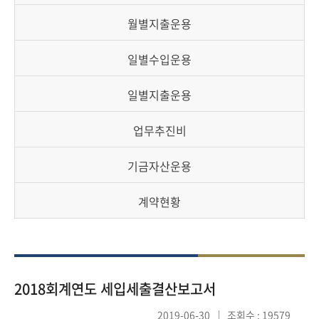
책
마
월별지출운용
당
일별수입운용
정
보
일별지출운용
공
개
업무추진비
적
기금자산운용
극
행
계약현황
정
금
융
2018회계연도 세입세출결산보고서
위
원
2019-06-30
조회수 : 19579