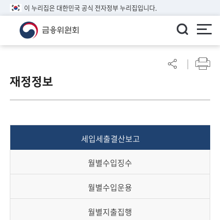
이 누리집은 대한민국 공식 전자정부 누리집입니다.
ENGLISH
어
린
재정정보
이
알
림
마
당
세입세출결산보고
참
여
월별수입징수
마
당
월별수입운용
정
월별지출집행