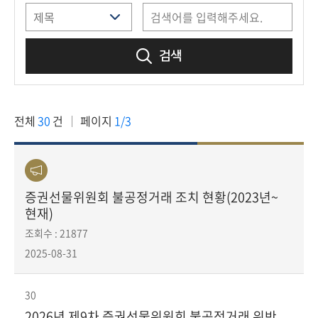
책
마
당
검색
정
보
공
전체
30
건
페이지
1/3
개
적
극
증권선물위원회 불공정거래 조치 현황(2023년~
행
현재)
정
조회수 : 21877
2025-08-31
금
융
위
30
원
2026년 제9차 증권선물위원회 불공정거래 위반