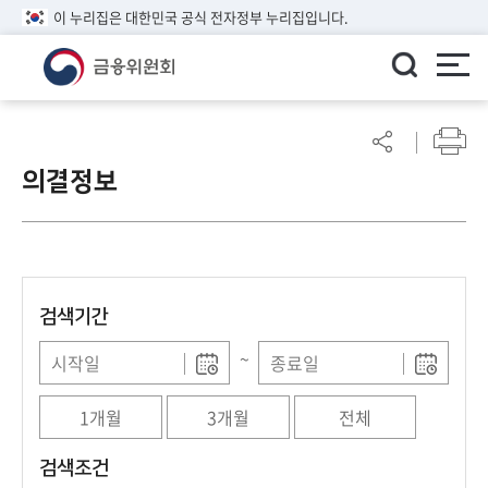
이 누리집은 대한민국 공식 전자정부 누리집입니다.
ENGLISH
어
린
의결정보
이
알
림
마
당
검색기간
참
여
~
마
당
1개월
3개월
전체
정
검색조건