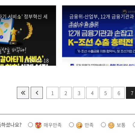
타기 서비스’ 정부혁신 세
금융위-산업부, 12개 금융기관과 
정
조선 수출 총력
2024-06-18
2
1
2
3
4
5
6
7
족하셨나요?
매우만족
만족
보통