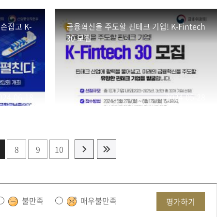
손잡고 K-
금융혁신을 주도할 핀테크 기업! K-Fintech
30 모집
024-06-18
2024-05-28
8
9
10
불만족
매우불만족
평가하기