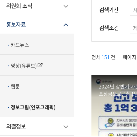
위원회 소식
검색기간
홍보자료
검색조건
카드뉴스
전체
151
건
페이지
영상(유튜브)
2024년 상반기 
웹툰
포상금으로, '총 1
정보그림(인포그래픽)
의결정보