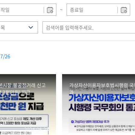
~
7/26
자본시장 불공정거래 신고
가상자산이용자보호법시행령 국
억 3천만원' 지급
과
2024-06-28
2