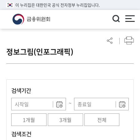
이 누리집은 대한민국 공식 전자정부 누리집입니다.
ENGLISH
어
린
정보그림(인포그래픽)
이
알
림
마
당
검색기간
참
여
~
마
당
1개월
3개월
전체
정
검색조건