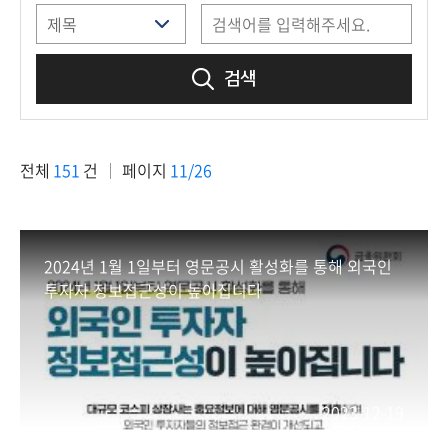
책
마
당
검색
정
보
공
전체
151
건
페이지
11/26
개
적
극
2024년 1월 1일부터 영문공시 활성화를 통해 외국인
행
투자자 정보접근성이 높아집니다
정
금
융
위
2023-12-19
원