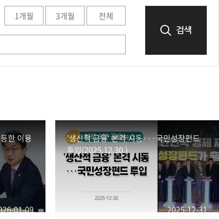
1개월
3개월
전체
검색
동등한 이용
'생산적 금융' 본격 시동···국민성장펀드
투입(2025.12.30.)
026-01-09
2025-12-31