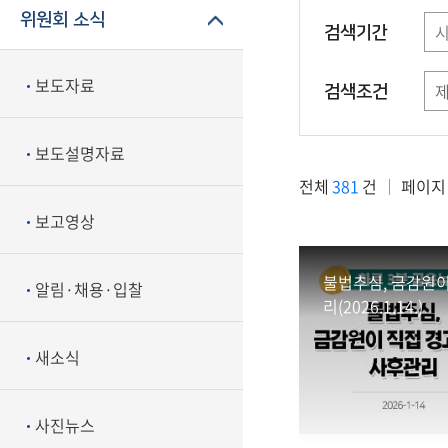
위원회 소식
검색기간
보도자료
검색조건
보도설명자료
전체
381
건
페이지
보고영상
불법추심, 금감원이
알림·채용·입찰
리(2026.1.14.)
새소식
사진뉴스