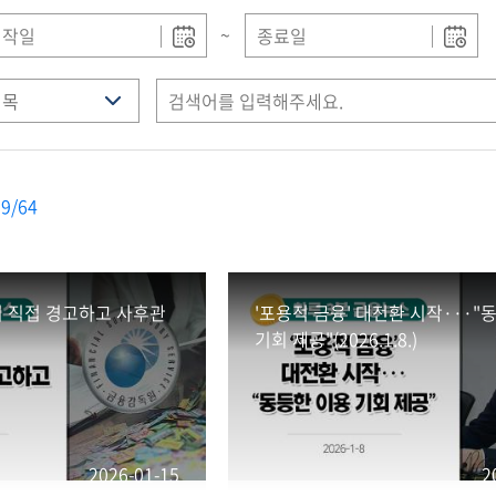
~
9/64
 직접 경고하고 사후관
'포용적 금융' 대전환 시작···"
기회 제공"(2026.1.8.)
2026-01-15
2