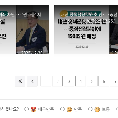
좌 차단···'원스톱' 지
내년 정책금융 252조 원···중
9.)
에 150조 원 배정(2025.12.25.)
2025-12-30
2
1
2
3
4
5
6
7
족하셨나요?
매우만족
만족
보통