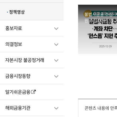
정책영상
불법사금융 추심·계
원 추진(2025.12.2
홍보자료
의결정보
자본시장 불공정거래
금융시장동향
알기쉬운금융
콘텐츠 내용에 만
해외금융기관