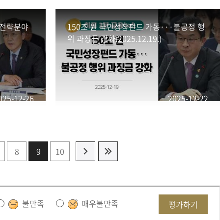
점전략분야
150조 원 국민성장펀드 가동···불공정 행
위 과징금 강화(2025.12.19.)
025-12-26
2025-12-22
8
9
10
불만족
매우불만족
평가하기