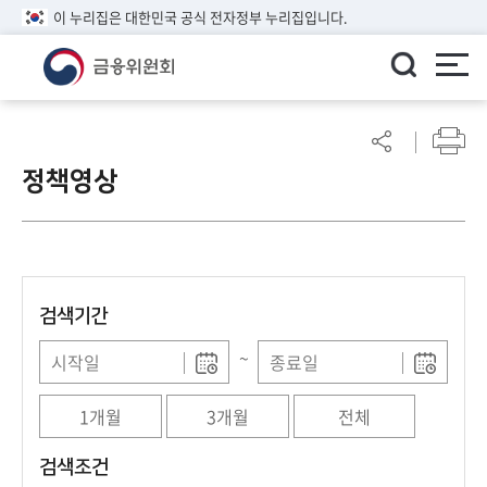
이 누리집은 대한민국 공식 전자정부 누리집입니다.
ENGLISH
어
린
정책영상
이
알
림
마
당
검색기간
참
여
~
마
당
1개월
3개월
전체
정
검색조건