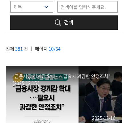
책
마
당
검색
정
보
공
전체
381
건
페이지
10/64
개
적
극
"금융시장 경계감 확대···필요시 과감한 안정조치"
행
(2025.12.15.)
정
금
융
위
2025-12-16
원