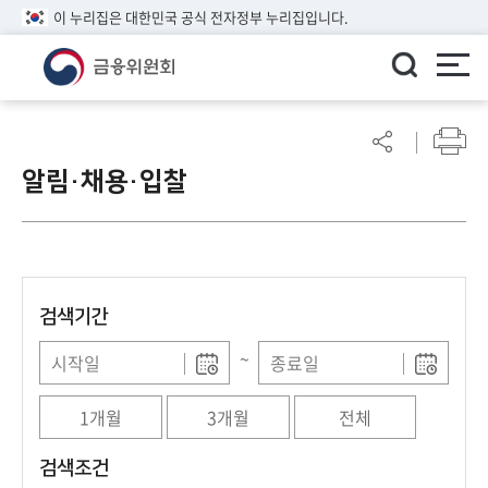
이 누리집은 대한민국 공식 전자정부 누리집입니다.
ENGLISH
어
린
알림·채용·입찰
이
알
림
마
당
검색기간
참
여
~
마
당
1개월
3개월
전체
정
검색조건