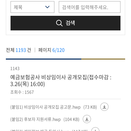
책
마
당
검색
정
보
공
전체
1193
건
페이지
6/120
개
적
1143
극
예금보험공사 비상임이사 공개모집(접수마감 :
행
3.26(목) 16:00)
정
조회수 : 1567
금
(붙임1) 비상임이사 공개모집 공고문.hwp
(73 KB)
융
위
(붙임2) 후보자 지원서류.hwp
(104 KB)
원