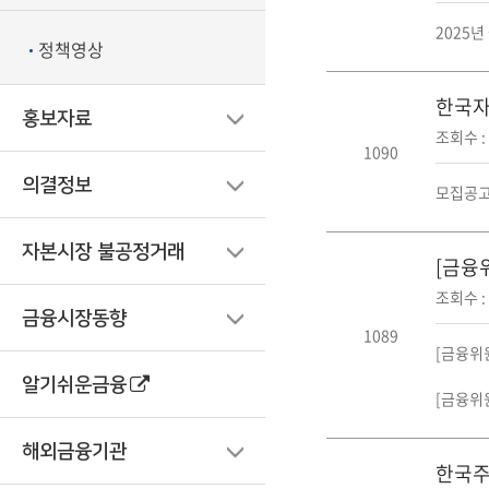
2025
정책영상
한국자산
홍보자료
조회수 : 
1090
의결정보
모집공고
자본시장 불공정거래
[금융
조회수 : 
금융시장동향
1089
[금융위원
알기쉬운금융
[금융위원
해외금융기관
한국주택