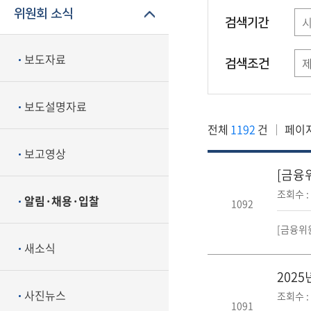
위원회 소식
검색기간
보도자료
검색조건
보도설명자료
전체
1192
건
페이
보고영상
[금융
조회수 : 
알림·채용·입찰
1092
[금융위원
새소식
202
사진뉴스
조회수 : 
1091