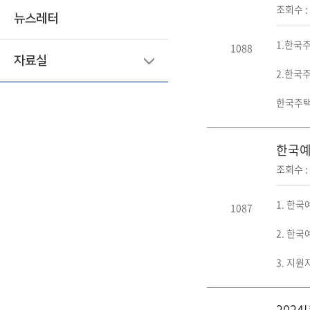
조회수 : 
뉴스레터
1.한국
1088
자료실
2.한국
한국주택
한국예탁
조회수 : 
1. 한
1087
2. 한
3. 지원
202