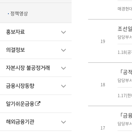
매경현대
정책영상
조선일보
홍보자료
담당부서
19
의결정보
1.18
자본시장 불공정거래
「공적
담당부서
18
금융시장동향
1.17
알기쉬운금융
「금융
해외금융기관
담당부서
17