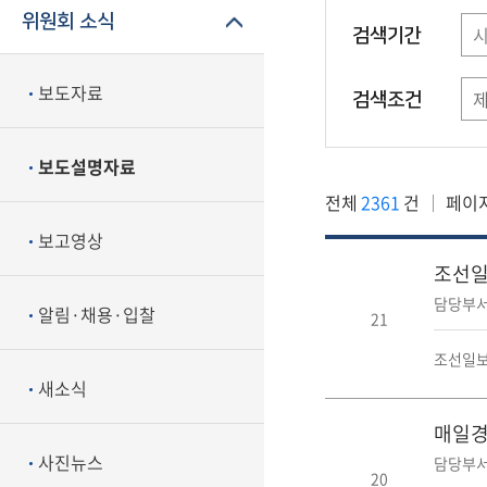
위원회 소식
검색기간
보도자료
검색조건
보도설명자료
전체
2361
건
페이
보고영상
조선일보
담당부서
알림·채용·입찰
21
조선일보
새소식
매일경제
사진뉴스
담당부서
20