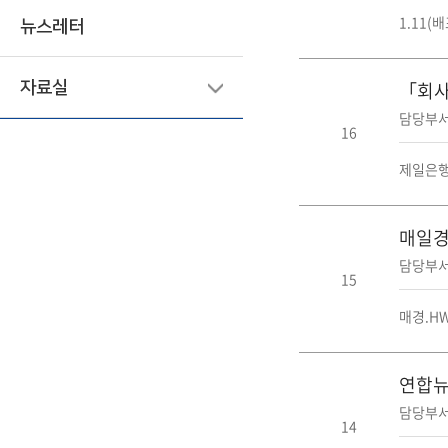
1.11
뉴스레터
「회사
자료실
담당부서
16
제일은행
매일경
담당부서
15
매경.H
연합뉴
담당부서
14