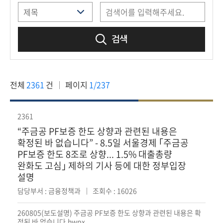
책
마
당
검색
정
보
공
전체
2361
건
페이지
1/237
개
적
2361
극
“주금공 PF보증 한도 상향과 관련된 내용은
행
확정된 바 없습니다” - 8.5일 서울경제 ｢주금공
정
PF보증 한도 8조로 상향... 1.5% 대출총량
완화도 고심｣ 제하의 기사 등에 대한 정부입장
설명
금
융
담당부서 : 금융정책과
조회수 : 16026
위
원
260805(보도설명) 주금공 PF보증 한도 상향과 관련된 내용은 확
정된 바 없습니다.hwpx