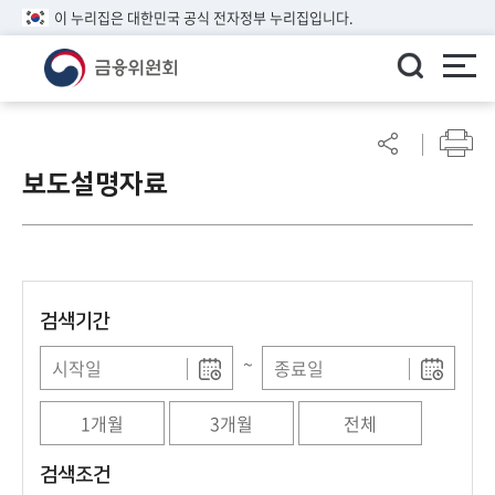
이 누리집은 대한민국 공식 전자정부 누리집입니다.
ENGLISH
어
린
보도설명자료
이
알
림
마
당
검색기간
참
여
~
마
당
1개월
3개월
전체
정
검색조건