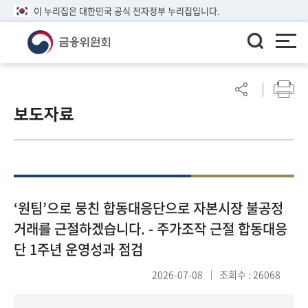
이 누리집은 대한민국 공식 전자정부 누리집입니다.
ENGLISH
어
린
보도자료
이
알
림
마
당
참
‘원팀’으로 뭉친 합동대응단으로 자본시장 불공정
여
거래를 근절하겠습니다. - 주가조작 근절 합동대응
마
단 1주년 운영성과 점검
당
2026-07-08
조회수 : 26068
정