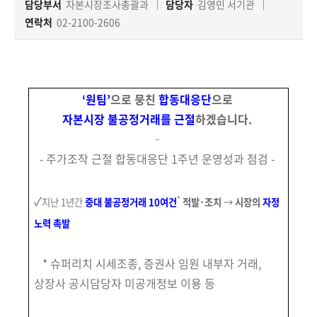
책
담당부서
자본시장조사총괄과
담당자
김영민 서기관
마
연락처
02-2100-2606
당
정
보
‘원팀’
으로 뭉친
합동대응단
으로
공
자본시장 불공정거래를 근절
하겠습니다.
개
- 주가조작 근절 합동대응단 1주년 운영성과 점검 -
적
극
행
✓
*
지난
1년간
중대 불공정거래 10여건
적발･조치
→
시장의
자정
정
노력 촉발
금
* 슈퍼리치 시세조종, 증권사 임원 내부자 거래,
융
상장사 공시담당자 미공개정보 이용 등
위
원