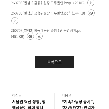
260708[별첨1] 금융위원장 모두발언.hwp
(29 KB)
260708[별첨1] 금융위원장 모두발언.pdf
(144 KB)
260708[별첨2] 합동대응단 출범 1년 운영성과.pdf
(451 KB)
목록으로
이전글
다음글
서남권 혁신 성장, 정
“지속가능성 공시”,
책금융이 함께 합니
‘28년(FY27) 연결자