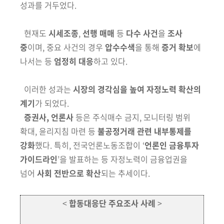
성과를 거두었다.
현재도
시세조종
,
선행 매매
등
다수 사건
을
조사
중
이며, 중요 사건의 경우
압수수색
을 통해
증거 확보
에
나서는 등
엄정히 대응
하고 있다.
이러한 성과는
시장의 경각심을 높여
자정노력 확산의
계기
가 되었다.
증권사, 언론사
등은 주식매수 금지, 모니터링 범위
확대, 윤리지침 마련 등
불공정거래 관련 내부통제를
강화
했다. 특히, 전국언론노동조합이
‘
언론인
금융투자
가이드라인
’을 발표하는 등 자정노력이 금융업권을
넘어
사회
전반으로 확산
되는 추세이다.
<
합동대응단 주요조사 사례
>