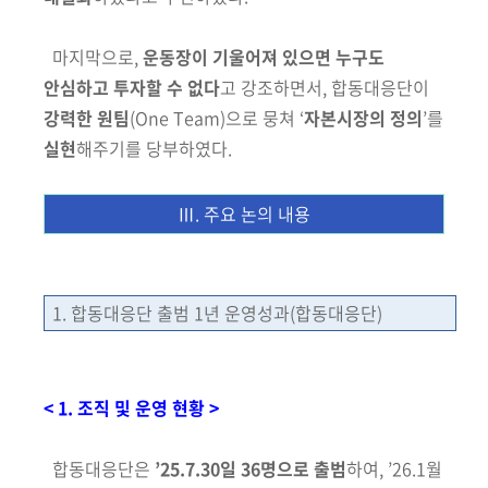
마지막으로,
운동장이 기울어져
있으면 누구도
안심하고 투자할 수 없다
고
강조하면서, 합동대응단이
강력한 원팀
(One Team)으로 뭉쳐 ‘
자본시장의 정의
’를
실현
해주기를 당부하였다.
Ⅲ. 주요 논의 내용
1. 합동대응단 출범 1년 운영성과
(합동대응단)
< 1. 조직 및 운영 현황 >
합동대응단은
’25.7.30일
36명으로 출범
하여,
’26.1월