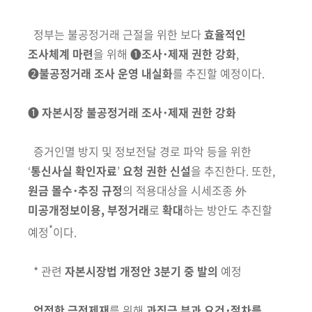
정부는 불공정거래 근절을 위한 보다
효율적인
조사체계 마련
을 위해
➊
조사･제재 권한 강화
,
➋
불공정거래 조사 운영 내실화
를 추진할 예정이다.
➊
자본시장 불공정거래 조사･제재 권한 강화
증거인멸 방지 및 정보전달 경로 파악 등을 위한
‘
통신사실 확인자료
’
요청 권한 신설
을 추진한다. 또한,
원금 몰수･추징 규정
의 적용대상을
시세조종 外
미공개정보이용, 부정거래
로
확대
하는 방안도 추진할
*
예정
이다.
* 관련
자본시장법 개정안
3분기 중 발의
예정
엄정한 금전제재
를 위해
과징금 부과 요건･절차를