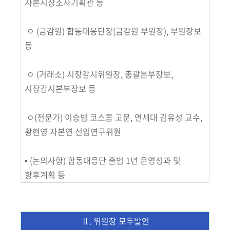
자본시장조사기획관 등
ㅇ (금감원) 합동대응단장
(금감원 부원장)
, 부원장보
등
ㅇ (거래소) 시장감시위원장, 총괄본부장보,
시장감시본부장보 등
ㅇ(전문가)
이승범 코스콤 고문, 연세대 김유성 교수,
황현영 자본연 선임연구위원
▪ (논의사항)
합동대응단 출범 1년 운영성과 및
항후계획 등
Ⅱ. 위원장 모두발언