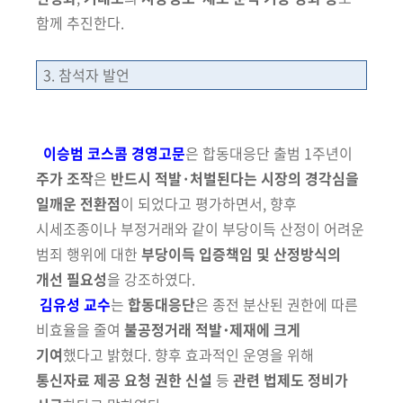
함께 추진한다.
3. 참석자 발언
이승범 코스콤 경영고문
은 합동대응단 출범 1주년이
주가 조작
은
반드시
적발·처벌된다는 시장의 경각심을
일깨운 전환점
이 되었다고 평가하면서, 향후
시세조종이나 부정거래와 같이 부당이득 산정이 어려운
범죄 행위에 대한
부당이득 입증책임 및 산정방식의
개선 필요성
을 강조하였다.
김유성 교수
는
합동대응단
은 종전 분산된 권한에 따른
비효율을 줄여
불공정거래 적발･제재에 크게
기여
했다고 밝혔다.
향후 효과적인 운영을
위해
통신자료 제공 요청 권한 신설
등
관련 법제도 정비가