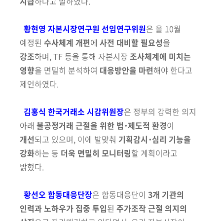
시급
하
다고 말하였다.
황현영 자본시장연구원 선임연구위원
은 올 10월
예정된
수사체계 개편
에
사전 대비할 필요성
을
강조
하며, TF 등을 통해 자본시장
조사체계에 미치는
영향
을 면밀히 분석하여
대응방안을 마련
해야 한다고
제언하였다.
김홍식 한국거래소 시감위원장
은 정부의 강력한 의지
아래
불공정거래
근절을 위한 법･제도적 환경
이
개선
되고 있으며, 이에 발맞춰
기획
감시･심리 기능을
강화
하는 등
더욱 면밀히 모니터링
할 계획이라고
밝혔다.
황선오 합동대응단장
은 합동대응단이
3개 기관의
인력과 노하우가
집중
투입
된
주가조작 근절 의지의