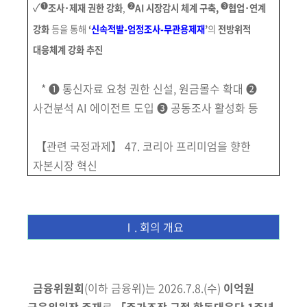
회
✓
➊
➋
➌
조사･제재 권한 강화
,
AI 시장감시 체계 구축,
협업･연계
강화
등을
통해
‘
신속적발-엄정조사-무관용제재
’
의
전방위적
대응체계
강화 추진
* ➊
통신자료 요청 권한 신설, 원금몰수 확대 ➋
사건분석 AI 에이전트 도입 ➌ 공동조사 활성화 등
【관련 국정과제】 47. 코리아 프리미엄을 향한
자본시장 혁신
Ⅰ. 회의 개요
금융위원회
(이하 금융위)는 2026.7.8.(수)
이억원