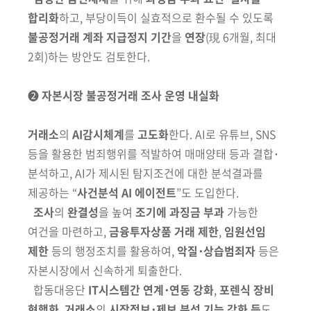
합리화
하고, 부당이득이
실효적으로 환수될 수 있도록
불공정거래 계좌 지급정지 기간
을
연장
(現 6개월, 최대
2회)
하는 방안도 검토한다.
➋
자본시장 불공정거래 조사 운영 내실화
거래소
의
AI감시체계
를
고도화
한다. AI로 유튜브, SNS
등을 활용한 범죄
행위를 적발하여 매매양태 등과 결합･
분석하고, AI가 제시된 탐지조건에 대한 분석결과를
제공하는 “
사건분석 AI 에이전트
”도 도입한다.
조사
의
완결성
을 높여
조기에 과징금 부과
가능한
여건을 마련하고,
금융투자상품 거래 제한
,
임원선임
제한
등의 행정조치를 활용하여,
악질･상습범죄자
등은
자본시장에서 신속하게 퇴출한다.
합동대응단
IT시스템간 연계･연동 강화
,
포렌식 장비
현행화
,
거래소
의
시장정보･제보 분석 기능 강화 등
도