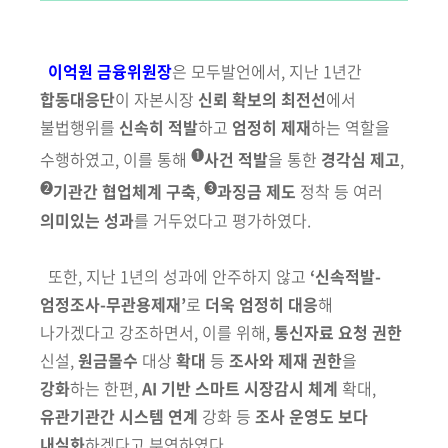
이억원 금융위원장
은 모두발언에서, 지난 1년간
합동대응단
이 자본시장
신뢰 확보의 최전선
에서
불법행위를
신속히 적발
하고
엄정히 제재
하는 역할을
➊
수행하였고, 이를 통해
사건 적발
을 통한
경각심 제고
,
➋
➌
기관간 협업체계
구축
,
과징금 제도
정착 등 여러
의미있는 성과
를 거두었다고
평가하였다.
또한, 지난 1년의 성과에 안주하지 않고
‘신속적발-
엄정조사-무관용제재’
로
더욱 엄정히 대응
해
나가겠다고 강조하면서, 이를 위해,
통신자료 요청 권한
신설,
원금몰수
대상
확대
등
조사와 제재 권한
을
강화
하는 한편,
AI 기반 스마트 시장감시 체계
확대,
유관기관간 시스템 연계
강화 등
조사 운영도 보다
내실화
하겠다고 부연하였다.