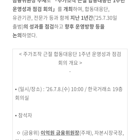
금융위원장 주재
로
「주가조작 근절 합동대응단 1주년
운영성과 점검 회의」
를
개최
하여,
합동대응단,
유관기관, 전문가 등과 함께
지난 1년간
(’25.7.30일
출범)
의
성과를 점검
하고
향후 운영방향 등을
논의
하였다.
< 주가조작 근절 합동대응단 1주년 운영성과 점검
회의 개요 >
▪
(일시/장소)
: ’26.7.8.(수) 10:00 / 한국거래소 19층
회의실
▪ 참석자
ㅇ (금융위)
이억원 금융위원장
(주재)
, 자본시장국장,