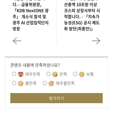
다. - 금융위원장,
산총액 10조원 이상
「KDB NextONE 광
코스피 상장사부터 시
주」 개소식 참석 및
작합니다. - 「지속가
광주 AI 산업집적단지
능성(ESG) 공시 제도
방문
화 방안(최종안)」
콘텐츠 내용에 만족하셨나요?
매우만족
만족
보통
불만족
매우불만족
평가하기