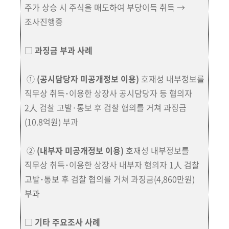
주가 상승 시 주식을 매도하여 부당이득 취득 →
조사진행중
□
과징금 부과 사례
①
(공시담당자 미공개정보 이용)
호재성 내부정보를
직무상 취득･이용한 상장사
공시
담당자
등 혐의자
2人
검찰
고발·통보 후 검찰 협의를 거쳐 과징금
(10.8억원) 부과
②
(내부자 미공개정보 이용)
호재성 내부정보를
직무상 취득･이용한 상장사 내부자
혐의자 1人 검찰
고발･
통보
후 검찰 협의를 거쳐 과징금(4,860만원)
부과
□
기타 주요조사 사례