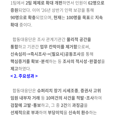
1팀에서
2팀 체제로
확대
개편
하면서 인원이
62명으로
증원
되었다. 이어 ’26년 상반기 인력 보강을 통해
90명으로 확충
되었으며,
현재
는
100명을 목표
로
지속
확대
중이다.
합동대응단은 조사 관계기관간
물리적 공간을
통합
하고 기관간
업무
칸막이를 제거함
으로써,
신속심리→즉시조사→(필요시)공동조사
를 통해
핵심증거를 확보･분석
하는 등
조사의 적시성･완결성
을
제고
하였다.
< 2. 주요성과 >
합동대응단은
슈퍼리치 장기 시세조종
,
증권사 고위
임원 내부자 거래
등
10여건의 사건을 적발･조사
하여
검찰에 고발･통보
하고, 그 중
2건
의
과징금
을
선제적으로 부과
하여
부당이익
을
신속히 환수
하는