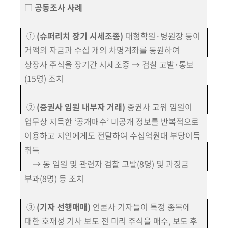
□
공동조사 사례
①
(슈퍼리치 장기 시세조종)
대형학원·병원장 등이
거액의 자금과 수십 개의 차명계좌를 동원하여
상장사 주식을 장기간 시세조종 → 검찰 고발･통보
(15명)
조치
②
(증권사 임원 내부자 거래)
증권사 고위 임원이
업무상 지득한 ‘공개매수’ 미공개 정보를 반복적으로
이용하고 지인에게도 전달하여 수십억원대 부당이득
취득
→ 동 임원 및 관련자 검찰 고발
(8명)
및 과징금
부과
(8명)
등 조치
③
(기자 선행매매)
언론사 기자들이 특정 종목에
대한 호재성 기사 보도 전 미리
주식을 매수, 보도 후