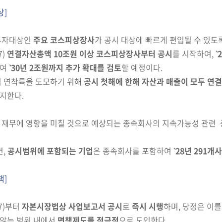
상]
투자대상인
주요 코스피상장사
가 공시 대상에 빠르게 편입될 수 있도
7)
연결자산총액 10조원 이상 코스피상장사부터 공시
를 시작
하여,
‵
하여
‵30년 2조원까지 추가 확대를 검토
할 예정이다.
적 연착륙을 도모하기 위해
공시 첫해에 한해
자산과
매출이 모두 연결
지한다.
재무에 영향을 미칠 것으로 예상되는 종속회사의 지속가능성 관련 
면,
공시범위에 포함되는 기업
은 종속회
사를 포함하여
‵28년 291개사
책]
7)
부터
자본시장법상 사업보고서 공시
로
즉시 시행
하며,
당정은 이를
않는 범위 내에서
면책제도를 적극적
으로 도입한다.