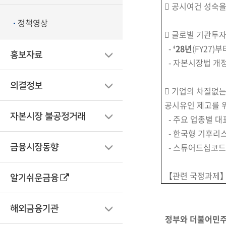
 공시여건 성숙을
정책영상
 글로벌 기관투
-
‘28년
(FY27)
홍보자료
- 자본시장법 개
의결정보
 기업의 차질없
공시유인 제고를 
자본시장 불공정거래
-
주요 업종별 대
-
한국형 기후리
- 스튜어드십코드
금융시장동향
【관련 국정과제】4
알기쉬운금융
해외금융기관
정부와 더불어민