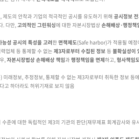
, 제도의 안착과 기업의 적극적인 공시를 유도하기
위해
공시정보 전
다. 다만,
고의적인 그린워싱
에 대한 자본시장법상
손해
배상·행정책
가능성 공시의 특성을 고려
한
면책제도
(Safe harbor)
가 적용될 예정
 협력업체 등 통제할 수 없는
제3자로부터 수집된 정보
등
불확
실성이
우,
자본시장법상 손해배상 책임
과
행정책임을 면제
하고
,
형사책임도
본)
미래정보, 추정정보, 통제할 수 없는 제3자로부터 취득한
정보 등
르다고
하더라도 허위
기재로 보지 않음
 수준에 대한 독립적인 제3의 기관의 판단(재무제표 회계감사와 유사