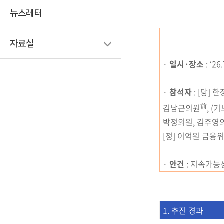
뉴스레터
자료실
·
일시·장소
: ‘2
·
참석자
:
[당] 
前
김남근의원
, 
박정의원, 김주영의
[
정] 이억원 금융
·
안건
: 지속가능
1. 추진 경과