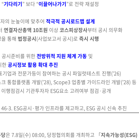
 “
기다리기
” 보다 “
이끌어나가기
”로 전략 재설정
자자의 눈높이에 맞추어
적극적 공시로드맵 설계
부터
연결자산총액 10조원
이상
코스피상장사
부터 공시 의무화
정을 통해
법정공시
(사업보고서 공시)
로
즉시 시행
는 공시준비를 위한
전방위적 지원 체계 가동
및
위한
공시정보 활용 확대 추진
표기업과 전문가등이 참여하는 공시 파일럿테스트 진행
(’26)
스크 통합플랫폼 개발
(’28)
, Scope3 업종별 가이드라인 개발
(’28)
등
 이행점검시 기관투자자 ESG요소 고려여부 점검·공개
6-3. ESG공시·평가 인프라를 제고하고, ESG 공시 신속 추진
주당
은 7.8일(수) 08:00, 당정협의회를 개최하고 「
지속가능성(ESG)