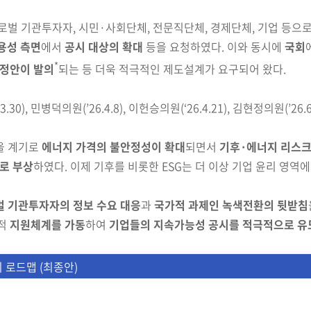
글로벌 기관투자자, 시민·사회단체, 전문직단체, 경제단체
,
기업 등으
용성 측면
에서
공시 대상의 확대
등을 요청하였다. 이와
동시에
국회
*
정안이 발의
되는 등 더욱 적극적인 제도설계가 요구되어 왔다.
.30), 민병덕의원(’26.4.8), 이헌승의원(‘26.4.21), 김현정의원(’26.6
을 계기로
에너지 가격의 불안정성이 확대
되면서
기후
·
에너지 리스크
로 부상
하였다. 이제 기후를 비롯한 ESG는
더 이상 기업
윤리 영역에
 기관투자자의 정보 수요 대응
과
국가적 과제인 녹색전환의 뒷받침
적
지원체계를 가동
하여
기업들의 지속가능성 공시를 적극적으로 유
시 로드맵 (최종안)