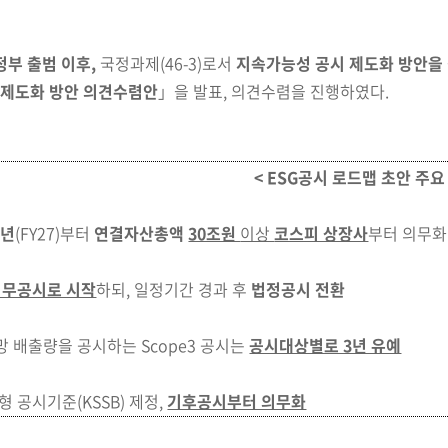
정부 출범 이후,
국정과제(46-3)로서
지속가능성 공시 제도화 방안을
 제도화 방안 의견수렴안
」을 발표, 의견수렴을 진행
하였다.
< ESG공시 로드맵 초안 주요
8년
(FY27)
부터
연결자산총액
30조원
이상
코스피 상장사
부터 의무화
의무공시로 시작
하되, 일정기간 경과 후
법정공시 전환
 배출량을 공시하는 Scope3 공시는
공시대상별로 3년 유예
 공시기준(KSSB) 제정,
기후공시부터 의무화