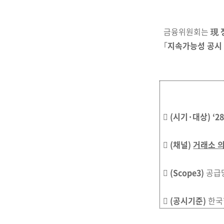
금융위원회는
現 
「
지속가능성 공시
󰊱
(시기·대상)
‘2
󰊲
(채널)
거래소 
󰊳
(Scope3)
공급망
󰊴
(공시기준)
한국형