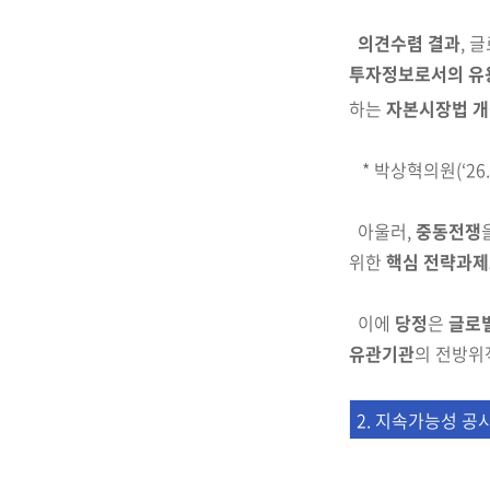
의견수렴 결과
, 
투자정보로서의 유
하는
자본시장법 개
*
박상혁의원(‘26.3
아울러,
중동전쟁
위한
핵심 전략과제
이에
당정
은
글로벌
유관기관
의 전방위
2. 지속가능성 공