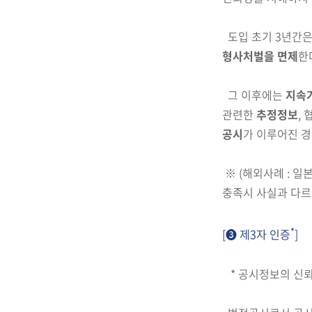
도입 초기 3년간은
형사처벌을
면제
한
그 이후에는
지속
관련한
추정정보
,
공시
가 이루어진 경
※
(해외사례 : 일
충족시 사실과 다
*
[➌ 제3자 인증
]
*
공시정보의 신뢰