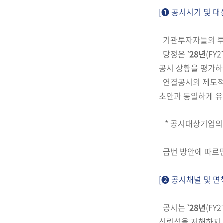
[➊ 공시시기 및 대
기관투자자들의 
당정은
‵28년
(FY2
공시
상황을 평가
연결공시
의 제도
초안과 동일하게 유
* 공시대상기업의 
금번 방안에 따르
[➋ 공시채널 및 면
공시는
‵28년
(FY2
신뢰성을 저해하지 