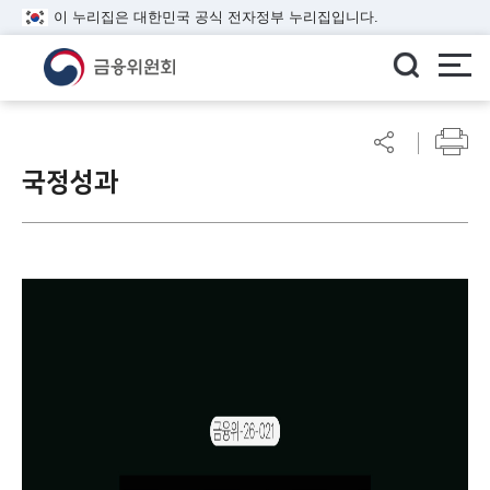
이 누리집은 대한민국 공식 전자정부 누리집입니다.
ENGLISH
어
린
국정성과
알
이
림
마
당
참
여
마
당
정