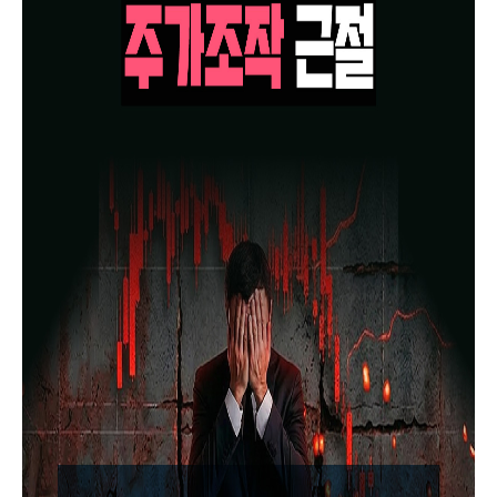
책
마
당
정
보
공
개
적
극
행
정
금
융
위
원