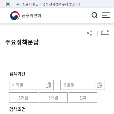
이 누리집은 대한민국 공식 전자정부 누리집입니다.
ENGLISH
어
린
주요정책문답
이
알
림
마
당
검색기간
참
여
~
마
당
1개월
3개월
전체
정
검색조건