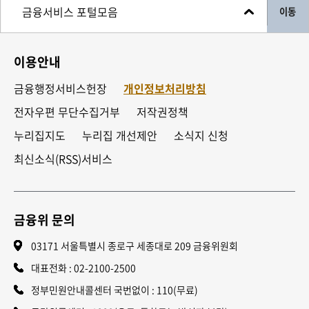
이동
이용안내
금융행정서비스헌장
개인정보처리방침
전자우편 무단수집거부
저작권정책
누리집지도
누리집 개선제안
소식지 신청
최신소식(RSS)서비스
금융위 문의
03171 서울특별시 종로구 세종대로 209 금융위원회
대표전화 :
02-2100-2500
정부민원안내콜센터 국번없이 : 110(무료)