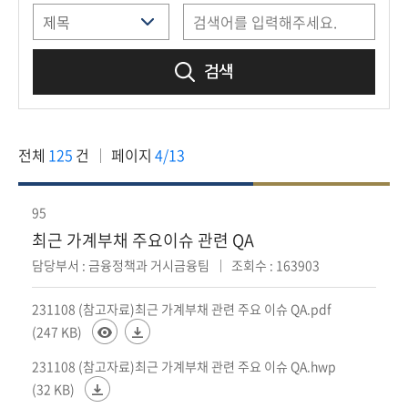
책
마
당
검색
정
보
공
전체
125
건
페이지
4/13
개
적
95
극
최근 가계부채 주요이슈 관련 QA
행
담당부서 : 금융정책과 거시금융팀
조회수 : 163903
정
231108 (참고자료)최근 가계부채 관련 주요 이슈 QA.pdf
금
(247 KB)
융
231108 (참고자료)최근 가계부채 관련 주요 이슈 QA.hwp
위
원
(32 KB)