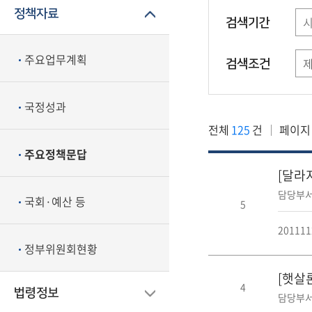
정책자료
검색기간
주요업무계획
검색조건
국정성과
전체
125
건
페이지
주요정책문답
[달라
담당부서
국회·예산 등
5
20111
정부위원회현황
[햇살론
4
법령정보
담당부서