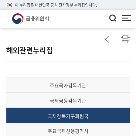
이 누리집은 대한민국 공식 전자정부 누리집입니다.
ENGLISH
어
린
해외관련누리집
이
알
림
마
당
주요국가감독기관
참
여
국제금융감독기관
마
당
국제감독기구회원국
정
주요국제신용평가사