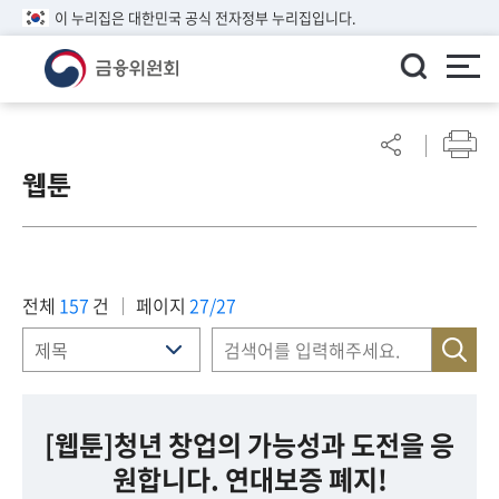
이 누리집은 대한민국 공식 전자정부 누리집입니다.
ENGLISH
어
린
웹툰
이
알
림
마
당
전체
157
건
페이지
27/27
참
여
마
당
[웹툰]청년 창업의 가능성과 도전을 응
원합니다. 연대보증 폐지!
정