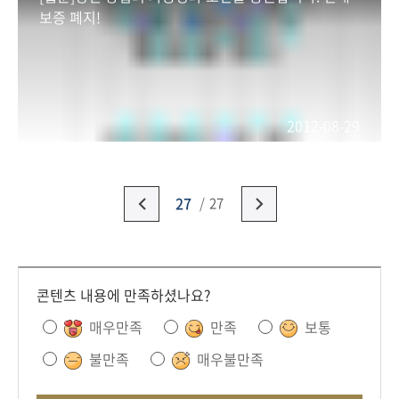
여러가지 발목을 잡는 일들이 많았습니다.
보증 폐지!
열심히 노력하셨지만 사업 재기에 결국 실패하시
고 말았습니다.
창업이 : 아빠 걱정마세요! 제가 커서 아빠 회사를
일으킬테니까요! 자 약속!
2012-08-29
아버지 : 그래 약속! 우리 창업이뿐이 없구나!
어머니 : 창업아~
설명 : 20년 후... 혁신 고등학교 29기 동창회
27
27
친구 1 : 3학년 3반! 다들 살아 있구만! 반갑다 친구
들아!
친구 2 : 하하 그러게 졸업하고 10년 만인가?!
친구 3 : 방가방가
콘텐츠 내용에 만족하셨나요?
매우만족
만족
보통
친구 1 : 어? 근데 앱 개발 사업으로 젤 잘나가는 청
년 CEO 창업이가 안보이네? 자식 바쁜가?
불만족
매우불만족
친구 2,3 : 에휴~ 못 들었냐? 회사가 망했대...