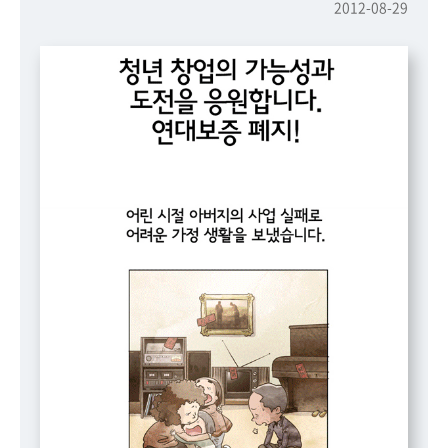
책
2012-08-29
마
당
정
보
공
개
적
극
행
정
금
융
위
원