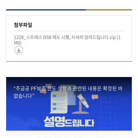
#금융위원회 #금융위 #금융 #금융정책 #가산금리
#금리 #DSR
첨부파일
1228_스트레스 DSR 제도 시행, 자세히 알려드립니다.zip (1
*자세히 보기
MB)
https://blog.naver.com/blogfsc/223305396975
“주금공 PF보증 한도 상향과 관련된 내용은 확정된 바
없습니다”
2026-08-06