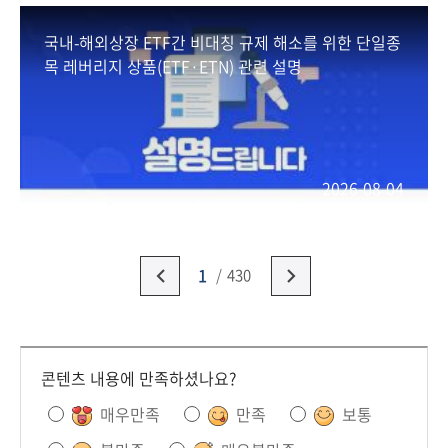
국내-해외상장 ETF간 비대칭 규제 해소를 위한 단일종
목 레버리지 상품(ETF·ETN) 관련 설명
2026-08-04
1
430
콘텐츠 내용에 만족하셨나요?
매우만족
만족
보통