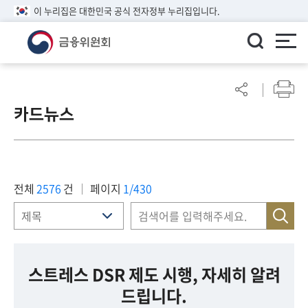
이 누리집은 대한민국 공식 전자정부 누리집입니다.
ENGLISH
어
린
카드뉴스
이
알
림
마
당
전체
2576
건
페이지
1/430
참
여
마
당
스트레스 DSR 제도 시행, 자세히 알려
드립니다.
정