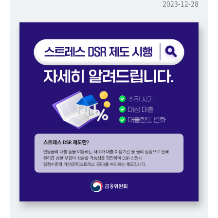
책
2023-12-28
마
당
정
보
공
개
적
극
행
정
금
융
위
원