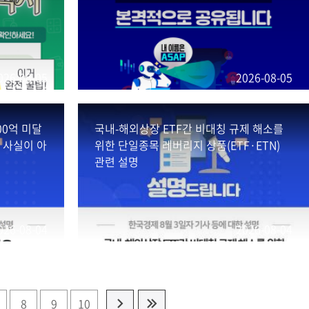
026-08-05
2026-08-05
00억 미달
국내-해외상장 ETF간 비대칭 규제 해소를
 사실이 아
위한 단일종목 레버리지 상품(ETF·ETN)
관련 설명
026-08-04
2026-08-04
8
9
10