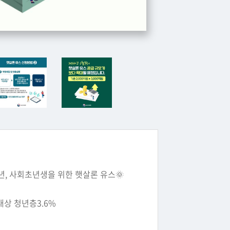
년, 사회초년생을 위한 햇살론 유스🌞
대상 청년층3.6%