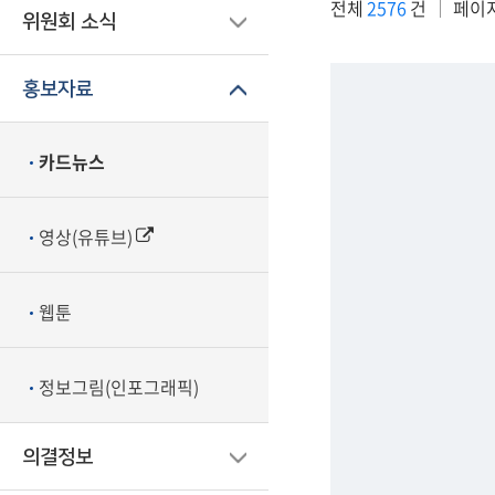
전체
2576
건
페이
위원회 소식
홍보자료
카드뉴스
영상(유튜브)
웹툰
정보그림(인포그래픽)
의결정보