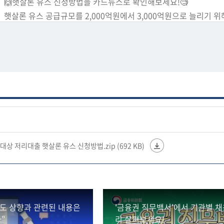
🙌햇살론 유스 신청방법을 카드뉴스로 확인해보세요!🧐
햇살론 유스 공급규모를 2,000억원에서 3,000억원으로 늘리기 위
편성했습니다. (서금원 출연)
신용이력이 부족해 금융접근성이 낮은 대학생·미취업청년 등에게 
이겠습니다.
📌이용문의
서민금융콜센터 📞1397
"다시, 대한민국! 새로운 국민의 나라"
대상 저리대출 햇살론 유스 신청방법.zip (692 KB)
#금융부문 #민생지원프로그램 #제2차_추경예산안 #햇살론유스
*자세히 보기
https://blog.naver.com/blogfsc/222730025295
한도 상향과 관련된 내용은
'금융권 직무백서'에서 기관별 채
”
리 살펴보세요!