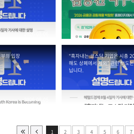
2026-08-06
2
정부의 입장
“흑자내는 코스닥 기업은 시총 2
해도 상폐에서 제외” 관련 보도는
닙니다.
2026-08-05
2
1
2
3
4
5
6
7