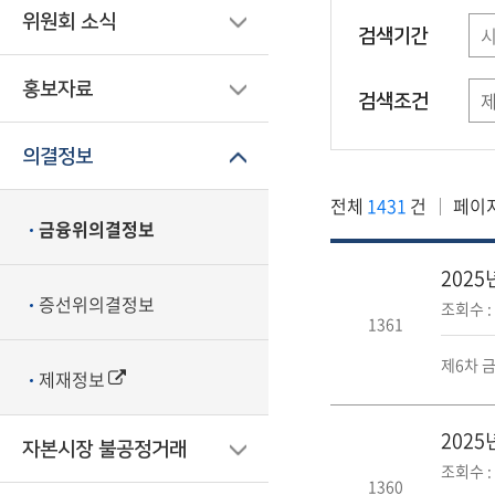
위원회 소식
검색기간
홍보자료
검색조건
의결정보
전체
1431
건
페이
금융위의결정보
202
증선위의결정보
조회수 : 
1361
제6차 금
제재정보
202
자본시장 불공정거래
조회수 : 
1360