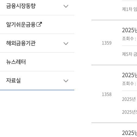
금융시장동향
제1차 임
알기쉬운금융
202
조회수 : 
1359
해외금융기관
제5차 금
뉴스레터
202
자료실
조회수 : 
1358
2025년
2025년
202