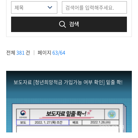
책
마
당
검색
정
보
공
전체
381
건
페이지
63/64
개
적
극
보도자료 [청년희망적금 가입가능 여부 확인] 밑줄 쫙!
행
정
금
융
위
2022-02-03
원