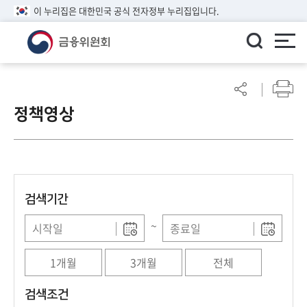
이 누리집은 대한민국 공식 전자정부 누리집입니다.
ENGLISH
어
린
정책영상
이
알
림
마
당
검색기간
참
여
~
마
당
1개월
3개월
전체
정
검색조건