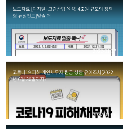
보도자료 [디지털·그린산업 육성! 4조원 규모의 정책
형 뉴딜펀드]밑줄 쫙
2022-01-17
코로나19 피해 개인채무자 원금 상환 유예조치(2022
년 6월 30일까지)
2022-01-06