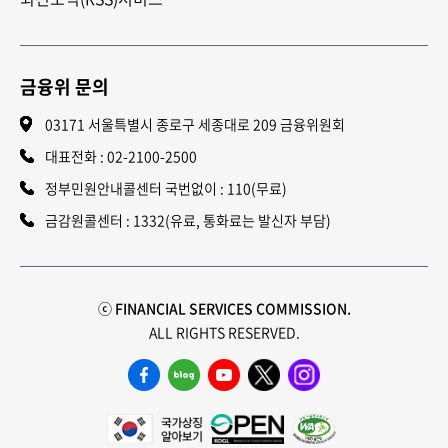
최근 경영진의 비위로 상장 폐지 위기까지
처한 E그룹 소액 투자자들, 추정되는 피해
금융위 문의
자산 규모만 1조 원에 달합니다.
03171 서울특별시 종로구 세종대로 209 금융위원회
녹취 : 김 현 / E그룹 소액주주연대 대표
대표전화 :
02-2100-2500
"황당했죠. 거래 재개가 된 당일 장중 재정지
정부민원안내콜센터 국번없이 : 110(무료)
사태가 일어났어요. 그게 한국 증시 사상
금감원콜센터 : 1332(유료, 통화료는 발신자 부담)
초유의 사태거든요. 상법 개정을 비롯해서
집중투표제 도입이라든지, 상장 자체를
엄격하게 심사를 하고 상시적인 감시체계가
필요하지 않나..."
ⓒ FINANCIAL SERVICES COMMISSION.
ALL RIGHTS RESERVED.
이같은 소액주주의 권익 보호를 위해 이사의
책임 강화, 주주총회 내실화를 핵심으로 한
상법 개정이 이뤄집니다. 이밖에