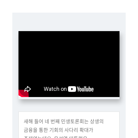
책
마
당
정
보
공
개
적
극
행
정
금
융
새해 들어 네 번째 민생토론회는 상생의
위
금융을 통한 기회의 사다리 확대가
원