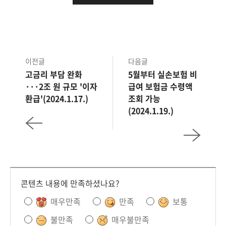
"대주주 양도소득세 기준을 상향하고,
금투세 폐지를 정부의 정책으로
확정했습니다. 경제 논리에 맞지 않는 금융
관련 세제도 과감하게 바로잡아 나가고
있습니다."
이전글
다음글
고금리 부담 완화
5월부터 실손보험 비
윤석열 대통령은 국민은 증권 상품에 투자해
···2조 원 규모 '이자
급여 보험금 수령액
환급'(2024.1.17.)
조회 가능
자산을 형성하고, 기업은 사업에 필요한
(2024.1.19.)
자금을 조달해 자본시장을 함께 성장하는
'상생의 장'으로 만들겠다고 밝혔습니다.
개인 투자자들은 금투세 폐지를 반기는
분위기입니다.
콘텐츠 내용에 만족하셨나요?
전화 인터뷰 : 정의정 /
한국주식투자자연합회 대표
매우만족
만족
보통
"우리 주식시장은 현재 지긋지긋한 코리아
불만족
매우불만족