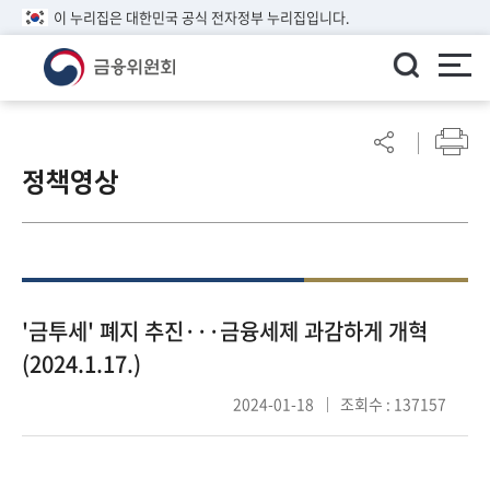
이 누리집은 대한민국 공식 전자정부 누리집입니다.
ENGLISH
어
린
정책영상
이
알
림
마
당
참
'금투세' 폐지 추진···금융세제 과감하게 개혁
여
(2024.1.17.)
마
당
2024-01-18
조회수 : 137157
정