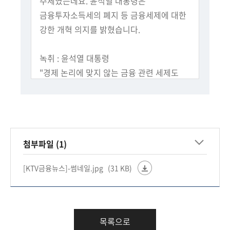
주제였는데요. 윤석열 대통령은
회
금융투자소득세의 폐지 등 금융세제에 대한
강한 개혁 의지를 밝혔습니다.
녹취 : 윤석열 대통령
"경제 논리에 맞지 않는 금융 관련 세제도
과감하게 바로잡아 나가고 있습니다."
윤 대통령은 자본시장을 국민과 기업이 함께
성장하는 상생의 장으로 만들겠다고
첨부파일 (1)
강조했습니다.
[KTV금융뉴스]-썸네일.jpg
(31 KB)
정부가 내년 도입 예정이었던 '금융투자
소득세'를 폐지합니다.
녹취 : 윤석열 대통령
목록으로