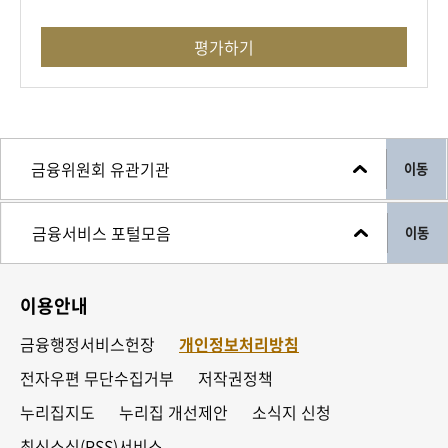
디스카운트와 박스피 터널에 갇혀있는데요,
금투세가 폐지되면 주식시장에 다가올
평가하기
먹구름을 제거하는 효과에 의해 시중에 있는
대기 자금 유입 등으로 증시 활성화가 될
가능성이 높습니다."
'개인종합 자산관리계좌'의 납입한도도
이동
상향됩니다. 연간 2천만 원, 총 1억 원이었던
ISA 납입한도는 연간 4천만 원, 총 2억
이동
원으로 2배 늘어납니다. 이자소득에
부과되는 비과세 한도도 2.5배 확대됩니다.
이용안내
"정부는 금투세 폐지로 1조 5천억 원, ISA
금융행정서비스헌장
개인정보처리방침
세제지원 강화로 2천억 원에서 3천억 원
전자우편 무단수집거부
저작권정책
수준의 세수감소 효과를 볼 것으로 전망하고
누리집지도
누리집 개선제안
소식지 신청
있습니다."
최신소식(RSS)서비스