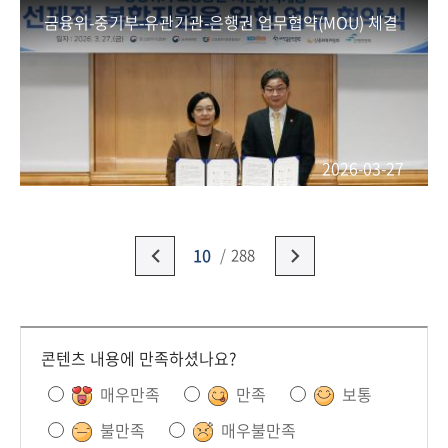
금융위-중기부-유관기관-은행권 업무협약(MOU) 체결
2026-03-27
10
288
콘텐츠 내용에 만족하셨나요?
매우만족
만족
보통
불만족
매우불만족