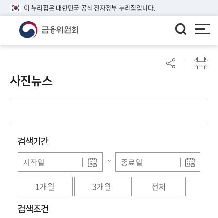
이 누리집은 대한민국 공식 전자정부 누리집입니다.
ENGLISH
어
린
사진뉴스
이
알
림
마
당
검색기간
참
여
~
마
당
1개월
3개월
전체
정
검색조건