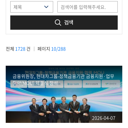
책
마
당
검색
정
보
공
전체
1728
건
페이지
10/288
개
적
극
금융위원장, 현대차그룹-정책금융기관 금융지원·업무
행
협약(MOU) 체결식 참석
정
금
융
위
2026-04-07
원