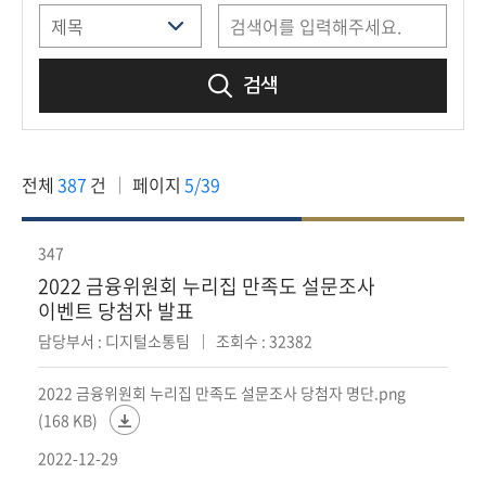
책
마
당
검색
정
보
공
전체
387
건
페이지
5/39
개
적
347
극
2022 금융위원회 누리집 만족도 설문조사
행
이벤트 당첨자 발표
정
담당부서 : 디지털소통팀
조회수 : 32382
금
2022 금융위원회 누리집 만족도 설문조사 당첨자 명단.png
융
(168 KB)
위
2022-12-29
원