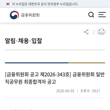
이 누리집은 대한민국 공식 전자정부 누리집입니다.
ENGLISH
어
린
알림·채용·입찰
이
알
림
마
당
참
[금융위원회 공고 제2026-343호] 금융위원회 일반
여
직공무원 최종합격자 공고
마
당
2026-06-05
조회수 : 5617
정