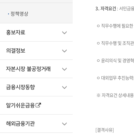
3. 자격요건
: 서민금
정책영상
ㅇ 직무수행에 필요한 
홍보자료
ㅇ 직무수행 및 조직관
의결정보
ㅇ 윤리의식 및 경영혁
자본시장 불공정거래
ㅇ 대외업무 추진능력
금융시장동향
※ 자격요건 상세내용은 
알기쉬운금융
해외금융기관
[결격사유]