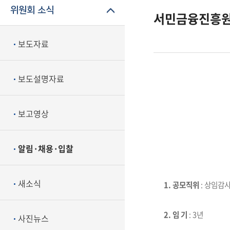
위원회 소식
서민금융진흥원 상
보도자료
보도설명자료
보고영상
알림·채용·입찰
새소식
1. 공모직위
: 상임감사
2. 임 기
: 3년
사진뉴스