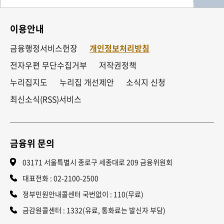
이용안내
금융행정서비스헌장
개인정보처리방침
전자우편 무단수집거부
저작권정책
누리집지도
누리집 개선제안
소식지 신청
최신소식(RSS)서비스
금융위 문의
03171 서울특별시 종로구 세종대로 209 금융위원회
대표전화 :
02-2100-2500
정부민원안내콜센터 국번없이 : 110(무료)
금감원콜센터 : 1332(유료, 통화료는 발신자 부담)