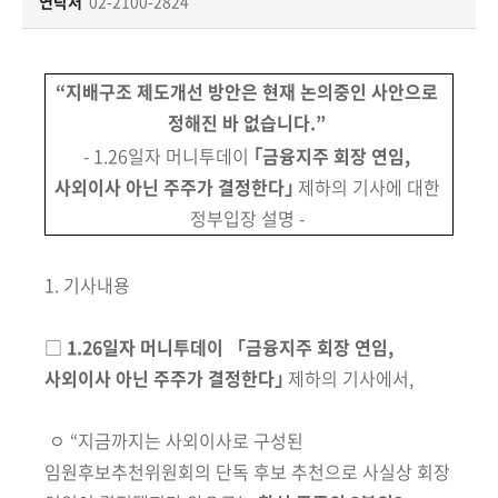
책
연락처
02-2100-2824
마
당
“지배구조 제도개선 방안은 현재 논의중인 사안으로
정
정해진 바 없습니다.”
보
- 1.26일자 머니투데이
｢금융지주 회장 연임,
공
사외이사 아닌 주주가 결정한다
｣
제하의 기사에 대한
개
정부입장 설명 -
적
극
1. 기사내용
행
정
□
1.26일자 머니투데이 「금융지주 회장 연임,
사외이사 아닌 주주가 결정한다｣
제하의 기사에서,
금
융
ㅇ
“지금까지는 사외이사로 구성된
위
임원후보추천위원회의 단독 후보 추천
으로 사실상 회장
원