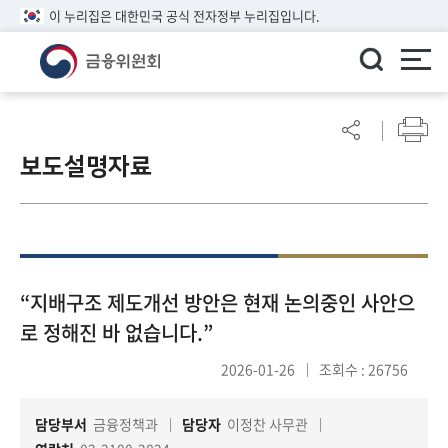
이 누리집은 대한민국 공식 전자정부 누리집입니다.
ENGLISH
어
린
보도설명자료
이
알
림
마
당
참
“지배구조 제도개선 방안은 현재 논의중인 사안으
여
로 정해진 바 없습니다.”
마
당
2026-01-26
조회수 : 26756
담당부서
금융정책과
담당자
이정찬 사무관
정