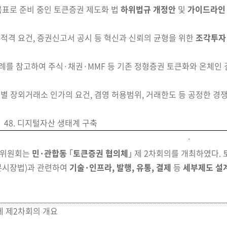
목표로 준비 중인 토큰증권 제도화 법
하위법규 개정안
및
가이드라인
적격 요건, 증권신고서 공시 등 혁신과 신뢰의 균형을 위한
조각투자
를 참고하여 주식·채권·MMF 등 기존 정형증권 토큰화와 온체인 
별 장외거래소 인가의 요건, 겸영 허용범위, 거래한도 등 공정한 경쟁
48. 디지털자산 생태계 구축
 금융위원회는
민·관합동
｢
토큰증권 협의체
｣ 제 2차회의를
개최하였다.
본시장법)과 관련하여
기술·인프라, 발행, 유통, 결제
등
세부제도 설
체 제2차회의 개요