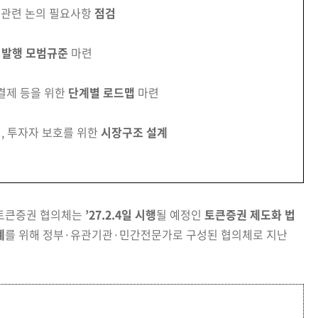
관련 논의 필요사항
점검
 발행 모범규준
마련
결제 등을 위한
단계별 로드맵
마련
, 투자자 보호를 위한
시장구조 설계
 토큰증권 협의체는
’27.2.4일 시행
될 예정인
토큰증권 제도화 법
계
를 위해 정부·유관기관·민간전문가로 구성된 협의체로 지난