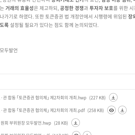
체는
거래의 효율성
은 제고하되,
공정한 경쟁
과
투자자 보호
를
위한 시
나가기로 하였다. 또한 토큰증권 법 개정안에서 시행령에
위임된
장
않도록
설정될 필요가 있다는 점도 함께 논의되었다.
 모두발언
민·관 합동 ｢토큰증권 협의체｣ 제2차회의 개최.hwp
(227 KB)
민·관 합동 ｢토큰증권 협의체｣ 제2차회의 개최.pdf
(258 KB)
융위원회 부위원장 모두발언.hwp
(28 KB)