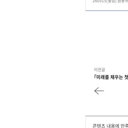
260515[별첨] 금
이전글
｢미래를 채우는 
콘텐츠 내용에 만