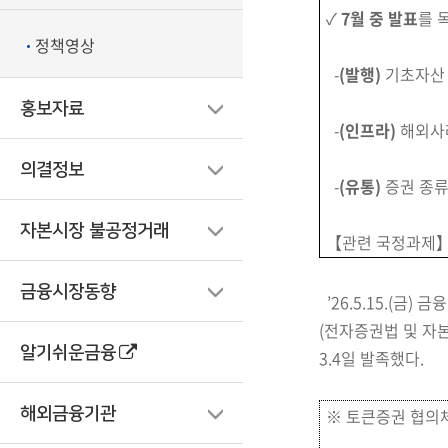
✓
7월 중 발표
를 
정책영상
-
(발행)
기초자산 
홍보자료
-
(인프라)
해외사례
의결정보
-
(유통)
증권 종류
자본시장 불공정거래
【관련 국정과제】 
금융시장동향
’26.5.15.(금)
(전자증권법 및 자
알기쉬운금융
3.4일 발족했다.
해외금융기관
※ 토큰증권 협의