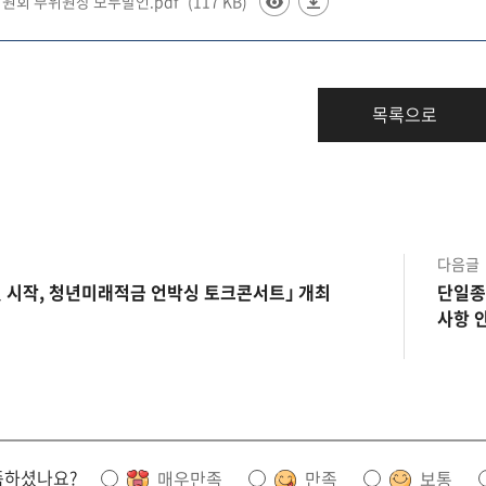
융위원회 부위원장 모두발언.pdf
(117 KB)
목록으로
다음글
첫 시작, 청년미래적금 언박싱 토크콘서트｣ 개최
단일종
사항 
족하셨나요?
매우만족
만족
보통