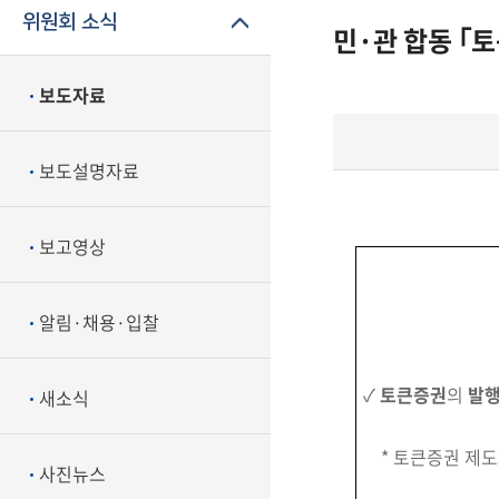
위원회 소식
민·관 합동 ｢
보도자료
보도설명자료
보고영상
알림·채용·입찰
✓
토큰증권
의
발행
새소식
* 토큰증권 제도화 
사진뉴스