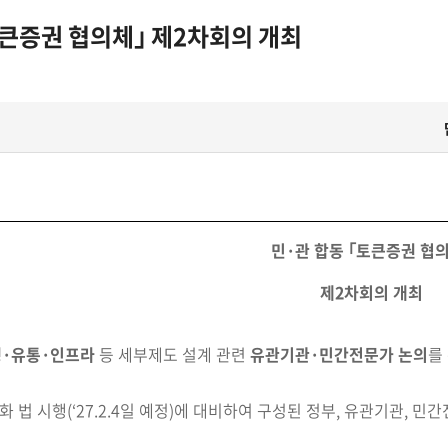
토큰증권 협의체｣ 제2차회의 개최
민·관 합동 ｢토큰증권 협
제2차회의 개최
·유통·인프라
등 세부제도 설계
관련
유관기관·민
간전문가 논의
를
법 시행(‘27.2.4일 예정)에 대비하여 구성된 정부, 유관기관, 민간전문가 