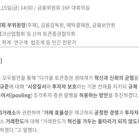
.5.15일(금) 14:00 / 금융위원회 16F 대회의실
원회 부위원장
(주재)
, 금융감독원, 예탁결제원, 금융보안원
테크산업협회 및 산하 토큰증권협의회
 학계·연구계·법조계 등 민간 전문가
]
은 모두발언을 통해 “다가올 토큰증권 생태계가
혁신과 신뢰의 균형
을
범규준
에 대해 “
시장질서
와
투자자 보호
라는 기본 전제를
지키되
규제
어서(pooling
) 조각투자 증권 발행을
허용하는 방안
을 추진하겠다.
외거래소
와 관련하여 “
거래 효율성
은 제고하되
공정한
경쟁
과
투자자
래소
거래한도
에 대해 “거래한도가
혁
신을
가
두는
울타리가 되지 않도
하겠다.”고 말했다.