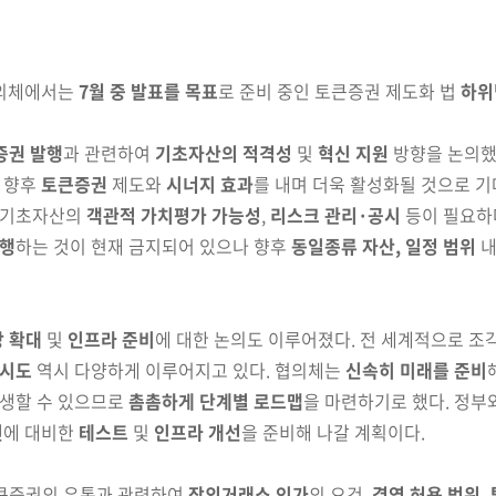
의체에서는
7월 중 발표를 목표
로 준비 중인 토큰증권
제도화 법
하위
증권 발행
과 관련하여
기초자산의 적격성
및
혁신 지원
방향을 논의했
 향후
토큰증권
제도와
시너지 효과
를 내며 더욱 활성화될
것으로 기
 기초자산의
객관적 가치평가 가능성
,
리스크 관리·공시
등이 필요하
발행
하는 것이 현재 금지되어 있으나 향후
동일종류 자산, 일정
범위
내
상 확대
및
인프라 준비
에 대한 논의도 이루
어
졌다. 전 세계적으로 조
 시도
역시 다양하게 이루어지고
있다. 협의체는
신속히 미래를 준비
생할 수 있으므로
촘촘하게 단계별 로드맵
을
마련하기로 했다. 정부
신
에 대비한
테스트
및
인프라 개선
을 준비해 나갈 계획이다.
큰증권의 유통과 관련하여
장외거래소 인가
의 요건,
겸영
허용 범위
,