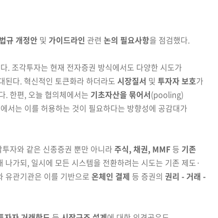
법규 개정안
및
가이드라인
관련
논의 필요사항
을 점검했다.
다. 조각투자는 현재 전자증권 방식에서도 다양한 시도가
대된다. 혁신적인 토큰화라 하더라도
시장질서
및
투자자 보호
가
다. 한편, 오늘 협의체에서는
기초자산을 묶어서
(pooling)
에서는 이를 허용하는 것이 필요하다는 방향성에 공감대가
각투자와 같은 신종증권 뿐만 아니라
주식, 채권, MMF
등
기존
해 나가되, 일시에 모든 시스템을 전환하려는 시도는 기
존 제도·
와 유관기관은 이를 기반으로
온체인 결제
등 증권의
권리 - 거래 -
투자자 거래한도
등
시장구조 설계
에 대한 의견공유도