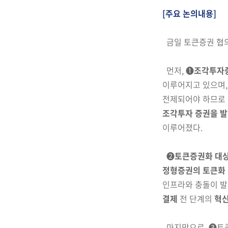
[주요 논의내용]
금일 토큰증권 협
먼저, ➊
조각투자
이
루어지고 있으며,
전제되어야 하므로
조각
투자 증권을 
이루어졌다.
➋
토큰증권화 대
정형증권의 토큰화
인프라와 충돌이 발
결제
전 단계의
혁
마지막으로, ➌토