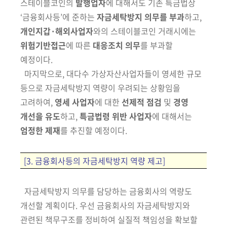
스테이블코인의
발행업자
에 대해서도 기존 특금법상
‘금융회사등’에 준하는
자금세탁방지 의무를 부과
하고,
개인지갑·해외사업자
와의 스테이블코인 거래시에는
위험기반접근
에 따른
대응조치 의무
를 부과할
예정이다.
마지막으로, 대다수 가상자산사업자들이 영세한 규모
등으로 자금세탁방지
역량이 우려되는 상황임을
고려하여,
영세 사업자
에 대한
선제적 점검
및
경영
개선을 유도
하고,
특금법령 위반 사업자
에 대해서는
엄정한 제재
를 추진할 예정이다.
[3. 금융회사등의 자금세탁방지 역량 제고]
자금세탁방지 의무를 담당하는 금융회사의 역량도
개선할 계획이다. 우선
금융회사의 자금
세탁방지와
관련된 책무구조를 정비하여 실질적 책임성을 확보할