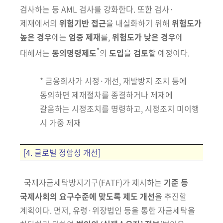
검사하는 등 AML 검사를 강화한다. 또한
검사·
제재에서의
위험기반 접근
을 내실화하기 위해
위험도가
높은 경우
에는
엄중 제재
를,
위험도가 낮은 경우
에
*
대해서는
동의
명령제도
의
도입
을
검토
할
예정이다.
* 금융회사가 시정·개선, 재발방지 조치 등에
동의하면 제재절차를 종결하거나 제재에
갈음하는 시정조치를 명령하고, 시정조치 미이행
시 가중 제재
[4. 글로벌 정합성 개선]
국제자금세탁방지기구
(FATF)가
제시하는
기준 등
국제사회의 요구수준에 맞도록 제도 개선
을 추진할
계획이다. 먼저, 유령·위장법인 등을 통한 자금세탁을