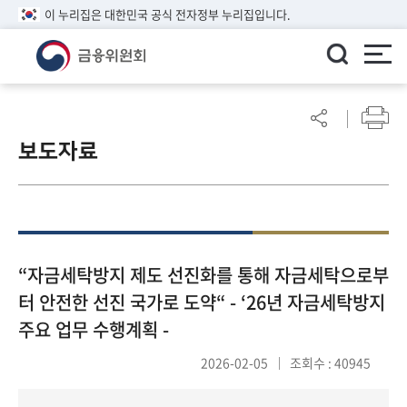
이 누리집은 대한민국 공식 전자정부 누리집입니다.
ENGLISH
어
린
보도자료
이
알
림
마
당
참
“자금세탁방지 제도 선진화를 통해 자금세탁으로부
여
터 안전한 선진 국가로 도약“ - ‘26년 자금세탁방지
마
주요 업무 수행계획 -
당
2026-02-05
조회수 : 40945
정