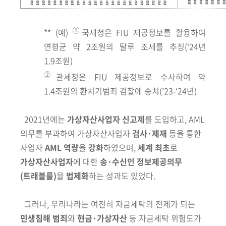
①
**
(예)
국세청은 FIU 제공정보를 활용하여
연평균 약 2조원의 탈루 조세를 추징(‘24년
1.9조원)
②
관세청은 FIU 제공정보로 수사하여 약
1.4조원의 환치기범죄 검찰에 송치(’23-‘24년)
2021년에는
가상자산사업자 신고제
를 도입하고, AML
의무를 부과하여
가상자산사업자
검사·제재
등을 통한
사업자
AML 역량
을
강화
하였으며,
세계
최초
로
가상자산사업자
에 대한
송·수신인 정보제공의무
(트래블룰)
을
법제화
하는
성과도 있었다.
그
러나, 우리나라는 여전히 자금세탁의 전제가 되는
민생침해 범죄
와
현금·
가상자산
등 자금세탁 위험도가