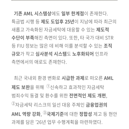
기존 AML 시스템상
에도
일부 한계점
이 존재한다.
특금법 시행 등
제도
도입후 25년
이
지남에 따라 최근의
새롭고 가속화된 자금세탁에 대응할 수 있는
제도적
수단이
부족
해진 측면이 있다. 또한, 타 국가 대비 STR
등 FIU 정보는
많은 데 비해
이를 분석할 수 있는
조직
규모
가 작고
심사분석 시스템
도
노후화
되어
인프라
측면에서의 애로도 존재한다.
최근 국내외 환경 변화로
시급한 과제
로 떠오른
AML
①
제도 보완
을 위해
신속하고 효과적인 자금세탁
범죄수익 동결 및 환수를 위한
전면적인 제도
개편
,
②
자금세탁 리스크의 일선 대응
주체인
금융업권의
③
AML 역량 강화
,
국제
기준
에 대한
정합성
제고 등 현안
과제를 담은
’26년 업무 수행계획을 마련하였다.