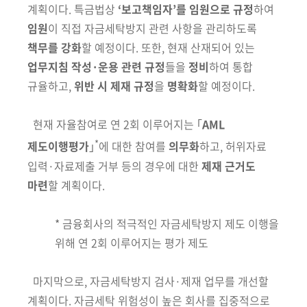
계획이다.
특금법상
‘보고책임자’를 임원으로 규정
하여
임원
이 직접 자금세탁방지 관련 사항을 관리하도록
책무를 강화
할 예정이다. 또한, 현재 산재되어 있는
업무
지침 작성·운용 관련 규정
들을
정비
하여 통합
규율하고,
위반 시 제재 규정
을
명확화
할 예정이다.
현재 자율참여로 연 2회 이루어지는 ｢
AML
*
제도이행평가
｣
에 대한 참여를
의무화
하고, 허위자료
입력·자료제출 거부 등의 경우에 대한
제재 근거도
마련
할 계획이다.
* 금융회사의 적극적인 자금세탁방지 제도 이행을
위해 연 2회 이루어지는 평가 제도
마지막으로, 자금세탁방지 검사·제재 업무를 개선할
계획이다. 자금세탁
위험성이 높은 회사를 집중적으로