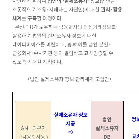
차단하기 위하여
법인의 ‘실제소유자’ 정보
(법인을
최종적으로 소유·지배
하는 자연인)
에 대한
관리·활용
체계
를
구축
할 예정이다.
우선 FIU가 보유하는
금융회사의 의심
거래정보를
활용하여 법인의 실제소유자
정보에 대한
데이터
베이스를 마련하고, 향후 이를 법인 본인·
금융회사·수사기관 등이 열람하고
교차검증할 수
있도록 확대할 계획이다.
<법인 실제소유자 정보 관리체계 도입안>
실제소유자 정보
정
법인
제공
AML 의무자
실제소유자
⇨
교
(‘금융회사등’)
DB