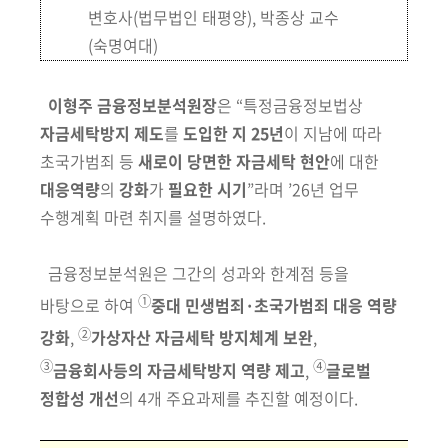
변호사
(법무법인 태평양)
, 박종상 교수
(숙명여대)
이형주 금융정보분석원장
은 “특정금융정보법상
자금세탁방지 제도
를
도입한
지 25년
이 지남에 따라
초국가범죄 등
새로이 당면한 자금세탁 현안
에 대한
대응역량
의
강화
가
필요한 시기
”라며 ’26년 업무
수행계획 마련 취지를 설명하였다.
금융정보분석원은 그간의 성과와 한계점 등을
①
바탕으로 하여
중대 민생
범죄·초국가범죄 대응 역량
②
강화
,
가상자산 자금세탁 방지체계 보완
,
③
④
금융
회사등의 자금세탁방지 역량 제고
,
글로벌
정합성 개선
의 4개 주요과제를
추진할 예정이다.