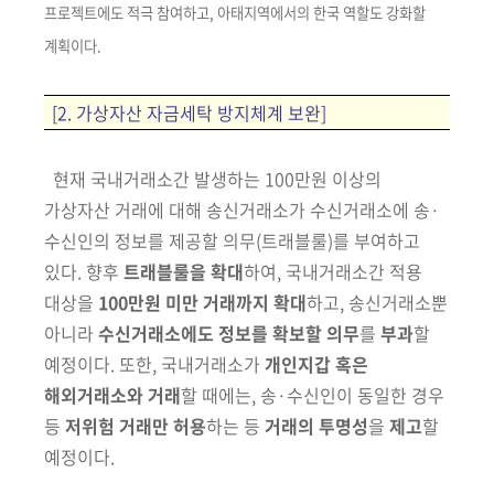
프로젝트에도 적극 참여하고, 아태지역에서의 한국 역할도
강화할
계획이다.
[2. 가상자산 자금세탁 방지체계 보완]
현재 국내거래소간 발생하는 100만원 이상의
가상자산 거래에 대해 송신
거래소가 수신거래소에 송·
수신인의 정보를 제공할 의무(트래블룰)를 부여하고
있다. 향후
트래블룰을 확대
하여, 국내거래소간 적용
대상을
100만원
미만 거래까지 확대
하고, 송신거래소뿐
아니라
수신거래소에도 정보를 확보할
의무
를
부과
할
예정이다. 또한, 국내거래소가
개인지갑 혹은
해외거래소와 거래
할 때에는, 송·수신인이 동일한 경우
등
저위험 거래만 허용
하는 등
거래의 투명성
을
제고
할
예정이다.