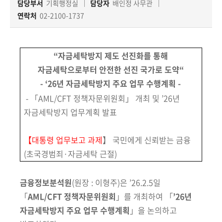
책
담당부서
기획행정실
담당자
배인정 사무관
마
연락처
02-2100-1737
당
정
“자금세탁방지 제도 선진화를 통해
보
자금세탁으로부터 안전한 선진 국가로 도약“
공
- ‘26년 자금세탁방지 주요 업무 수행계획 -
개
- 「AML/CFT 정책자문위원회」 개최 및 ’26년
자금세탁방지 업무계획 발표
적
극
행
【대통령 업무보고 과제
】 국민에게 신뢰받는 금융
정
(초국경범죄·자금세탁 근절)
금
금융정보분석원
(원장 : 이형주)
은 ’26.2.5일
융
「
AML/CFT 정책자문위원회
」를
개최하여
「
’26년
위
자금세탁방지 주요 업무 수행계획
」을 논의하고
원