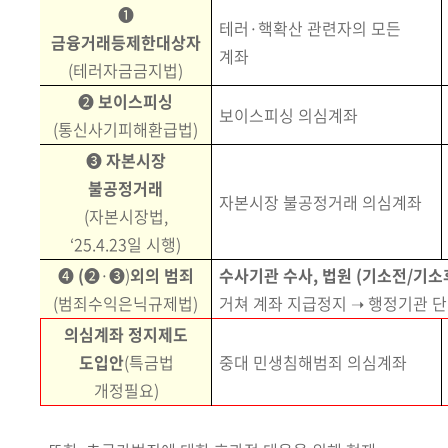
➊
테러·핵확산 관련자의 모든
금융거래등제한대상자
계좌
(테러자금금지법)
➋
보이스피싱
보이스피싱 의심계좌
(통신사기피해환급법)
➌
자본시장
불공정거래
자본시장 불공정거래 의심계좌
(자본시장법,
‘25.4.23일 시행)
➍
(
➋·➌)
외의 범죄
수사기관 수사,
법원 (기소전/기
(범죄수익은닉규제법)
거쳐 계좌 지급정지 ➝ 행정기관 
의심계좌 정지제도
도입안
(특금법
중대 민생침해범죄 의심계좌
개정필요)