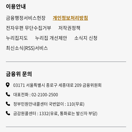
이용안내
금융행정서비스헌장
개인정보처리방침
전자우편 무단수집거부
저작권정책
누리집지도
누리집 개선제안
소식지 신청
최신소식(RSS)서비스
금융위 문의
03171 서울특별시 종로구 세종대로 209 금융위원회
대표전화 :
02-2100-2500
정부민원안내콜센터 국번없이 : 110(무료)
금감원콜센터 : 1332(유료, 통화료는 발신자 부담)