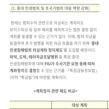
[1. 중대 민생범죄 및 초국가범죄 대응 역량 강화]
현재는 범죄수익 관련으로 의심되는 계좌라도
보이스피싱 등 일부 예외를
제외하고는 법원 결정 없이
계좌를 동결할 수 있는 근거가 없다. 이에, 범죄
자금을
동결하여 추가 범행을 위한 자금 흐름을 막기 위해 ‘
중대
민생침해범죄
의심계좌 정지제도
’를 도입할 예정이다.
마약, 도박, 테러자금조달행위
등
특정
중대
민생
침해범죄에 대해
FIU가 수사기관 요청 등에 따라
계좌정지
를
결정
할 수 있는 근거를 「특정금융정보법」
(이하 “특금법”)
에 마련할 계획이다.
<계좌정지 관련 제도 비교>
대상 계좌