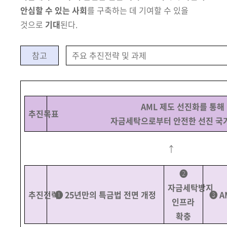
안심할 수 있는 사회
를 구축하는 데 기여할 수 있을
것으로
기대
된다.
참고
주요 추진전략 및 과제
AML 제도 선진화를 통해
추진목표
자금세탁으로부터 안전한 선진 국
↑
➋
자금세탁방지
추진
전략
➊ 25년만의 특금법 전면 개정
➌ A
인프라
확충