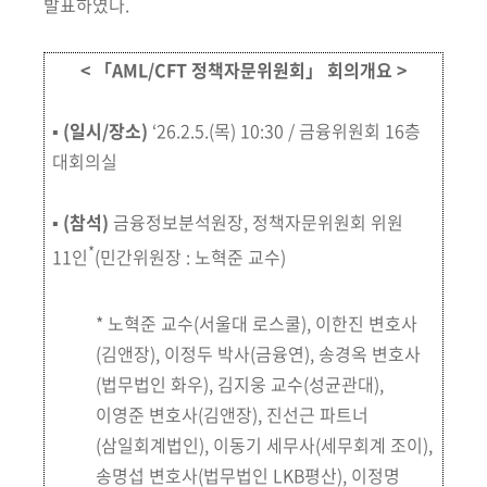
회
발표하였다.
< 「AML/CFT 정책자문위원회」 회의개요 >
▪
(일시/장소)
‘26.2.5.(목) 10:30
/
금융위원회 16층
대회의실
▪
(참석)
금융정보분석원장, 정책자문위원회 위원
*
11인
(민간위원장 : 노혁준 교수)
*
노혁준 교수
(서울대 로스쿨)
, 이한진 변호사
(김앤장)
, 이정두 박사
(금융연)
, 송경옥 변호사
(법무법인 화우)
, 김지웅 교수
(성균관대)
,
이영준 변호사
(김앤장)
, 진선근 파트너
(삼일회계법인)
, 이동기 세무사
(세무회계 조이)
,
송명섭 변호사
(법무법인 LKB평산
), 이정명