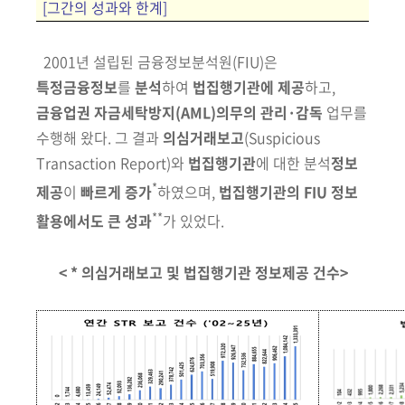
[그간의 성과와 한계]
2001년 설립된 금융정보분석원
(FIU)
은
특정금융정보
를
분석
하여
법집행
기관에
제공
하고,
금융업권 자금세탁방지
(AML)
의무의 관리·감독
업무를
수행해 왔다.
그 결과
의심거래보고
(Suspicious
Transaction Report)
와
법집행기관
에
대한 분석
정보
*
제공
이
빠르게 증가
하였으며,
법집행기관의 FIU 정보
**
활용에서도 큰 성과
가 있었다.
< * 의심거래보고 및 법집행기관 정보제공 건수>