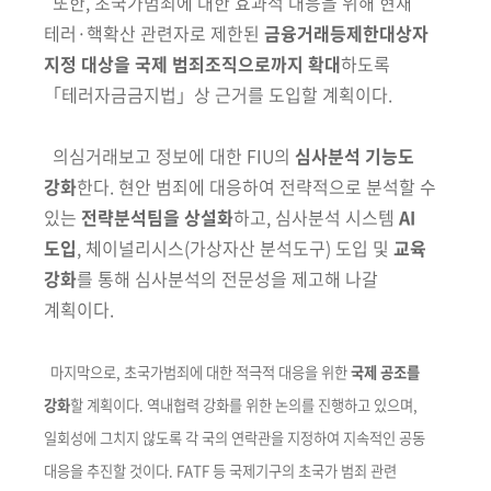
또한, 초국가범죄에 대한 효과적 대응을 위해 현재
테러·핵확산 관련자로
제한된
금융거래등제한대상자
지정 대상을 국제 범죄조직으로까지 확대
하도록
「테러자금금지법」상 근거를 도입할 계획이다.
의심거래보고 정보에 대한 FIU의
심사분석 기능도
강화
한다. 현안 범죄에
대응하여 전략적으로 분석할 수
있는
전략분석팀을 상설화
하고, 심사분석 시스템
AI
도입
, 체이널리시스
(가상자산 분석도구)
도입 및
교육
강화
를 통해 심사분석의
전문성을 제고해 나갈
계획이다.
마지막으로, 초국가범죄에 대한 적극적 대응을 위한
국제 공조를
강화
할 계획
이다. 역내협력 강화를 위한 논의를 진행하고 있으며,
일회성에 그치지 않도록
각 국의
연락관을 지정하여 지속적인 공동
대응을 추진할 것이다. FATF 등 국제
기구의
초국가 범죄 관련