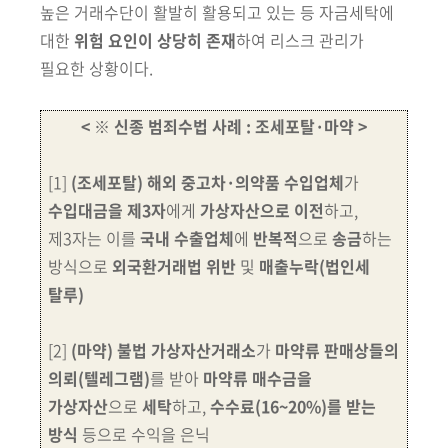
높은 거래수단이 활발히 활용되고 있는 등
자금세탁에
대한
위험 요인이 상당히 존재
하여 리스크 관리가
필요한 상황이다.
< ※ 신종 범죄수법 사례 : 조세포탈·마약 >
[1]
(조세포탈)
해외 중고차·의약품 수입업체
가
수입대금을
제3자
에게
가상자산으로 이전
하고,
제3자는
이를
국내
수출업체
에
반복적
으로
송금
하는
방식으로
외국환거래법 위반
및
매출누락(법인세
탈루)
[2]
(마약)
불법 가상자산거래소
가
마약류 판매상들의
의뢰
(텔레그램)
를 받아
마약류 매수금을
가상
자산
으로
세탁
하고,
수수료(16~20%)를 받는
방식
등으로 수익을 은닉