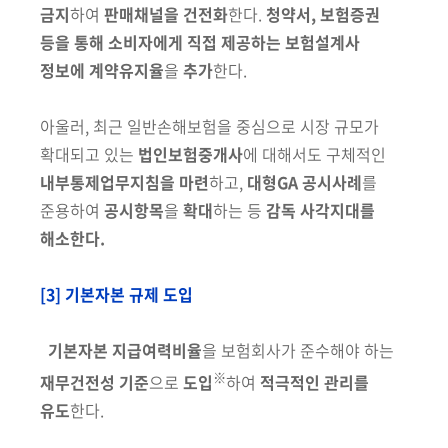
금지
하여
판매채널을 건전화
한다.
청약서, 보험증권
등을 통해 소비자에게 직접 제공하는
보험설계사
정보에 계약유지율
을
추가
한다.
아울러, 최근 일반손해보험을 중심으로 시장 규모가
확대되고 있는
법인보험중개사
에 대해서도 구체적인
내부통제업무지침을 마련
하고,
대형GA 공시사례
를
준용하여
공시항목
을
확대
하는 등
감독 사각지대를
해소한다.
[3] 기본자본 규제 도입
기본자본 지급여력비율
을 보험회사가 준수해야 하는
※
재
무건전성 기준
으로
도입
하여
적극적인
관리를
유도
한다
.