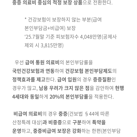
중증 의료비 중심의 적정 보장
상품
으로 전환한다.
* 건강보험이 보장하지 않는 부분(급여
본인부담금+비급여) 보장
‘25.7월말 기준 피보험자수 4,048만명(공제사
제외 시 3,815만명)
우선
급여 통원 의료비
의 본인부담률을
국민건강보험과 연동
하여
건강보험 본인부담제도
의
정책효과를 제고
한다.
급여 입원
의 경우
증증질환
인
경우가 많고,
남용 우려가 크지 않은 점
을 감안하여
현행
4세대와 동일
하게
20%의 본인부담률
을 적용한다.
비급여 의료비
의 경우
중증
(건보법 §44에 따른
산정특례 대상)
과 비중증
으로
구분
하여
특약을
운영
하고,
중증비급여 보장은 강화
하는 한편
(본인부담