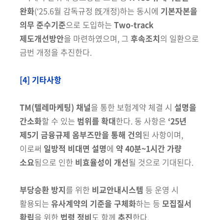
완화
(‘25.6월 감독규정 旣개정)
하는 동시에
기본자본을
의무 준수기준
으로 도입하는
Two-track
제도개선방안
을 마련하였으며, 그
후속조치
의 일환으로
금번 개정을 추진한다.
[4] 기타사항
TM
(텔레마케팅)
채널
을 통한 보험계약 체결 시
설명을
간소화
할 수 있는
범위를 확대
한다.
동 사항은
‘25년
제5기 금융규제 옴부즈만을 통해
건의
된
사항이며,
이로써
일방적 비대면 설명
에
약 40분~1시간 가량
소요
됨으로 인한
비효율성이 개선
될 것으로 기대된다.
부당승환 방지
를 위한
비교안내시스템
등 운영 시
활용되는
유사계약의
기준을 구체화
하
는 등
모집질서
확립
을 위한
법령 정비
도 함께
추진
한다.