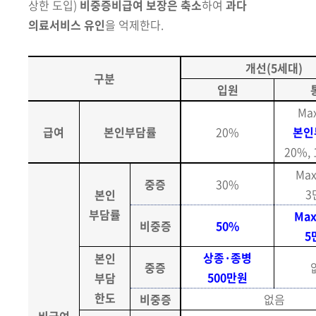
상한 도입)
비중증비급여 보장은 축소
하여
과다
의료서비스 유인
을 억제한다.
개선(5세대)
구분
입원
Ma
급여
본인부담률
20%
본인
20%,
Max
중증
30%
3
본인
부담률
Max
비중증
50%
5
상종·종병
본인
중증
500만원
부담
한도
비중증
없음