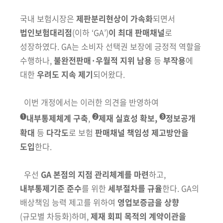
국내 보험시장은
제판분리현상이 가속화
되면서
법인보험대리점
(이하 ‘GA’)
이 최대 판매채널
로
성장하였다. GA는 소비자 선택권 보장에 긍정적 역할을
수행하나,
불완전판매·우월적 지위 남용
등
부작용
에
대한
우려도 지속 제기
되어왔다.
이번 개정에서는 이러한 의견을 반영하여
➊
➋
➌
내부통제체계 구축
,
제재
실효성
확보,
정보공개
확대
등
다각도
로 보험
판매채널 책임성 제고방안을
도입
한다.
우선
GA 본점의 지점 관리체계를 마련
하고,
내부통제기준 준수
를 위한
세부절차를 규율
한다.
GA의
배상책임 능력 제고를 위하여
영업보증금을
상향
(규모별 차등화)
하며,
제재 회피 목적의 계약이관을