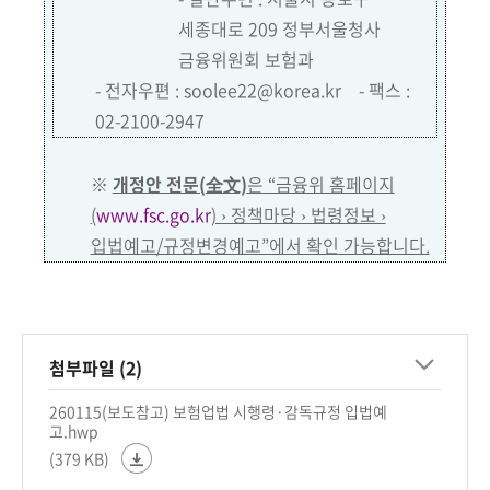
세종대로 209 정부서울청사
금융위원회 보험과
- 전자우편 :
soolee22@korea.kr
- 팩스 :
02-2100-2947
※
개정안 전문(全文)
은 “금융위 홈페이지
(
www.fsc.go.kr
) › 정책마당 › 법령정보 ›
입법예고/규정변경예고”에서 확인 가능합니다.
첨부파일 (2)
260115(보도참고) 보험업법 시행령·감독규정 입법예
고.hwp
(379 KB)