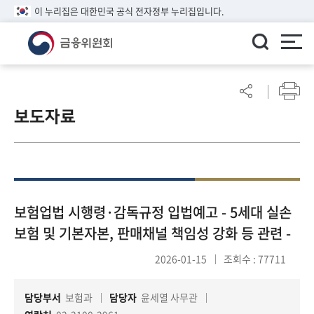
이 누리집은 대한민국 공식 전자정부 누리집입니다.
ENGLISH
어
린
보도자료
이
알
림
마
당
참
보험업법 시행령·감독규정 입법예고 - 5세대 실손
여
보험 및 기본자본, 판매채널 책임성 강화 등 관련 -
마
당
2026-01-15
조회수 : 77711
담당부서
보험과
담당자
윤세열 사무관
정