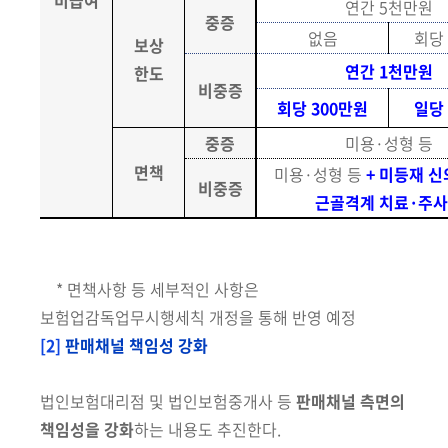
비급여
연간 5천만원
중증
없음
회당
보상
연간 1천만원
한도
비중증
회당 300만원
일당
중증
미용·성형 등
면책
미용·성형 등
+ 미등재 
비중증
근골격계 치료·주
* 면책사항 등 세부적인 사항은
보험업감독업무시행세칙 개정을 통해 반영 예정
[2]
판매채널 책임성 강화
법인보험대리점 및 법인보험중개사 등
판매채널 측면의
책임성을 강화
하는
내용도 추진한다.