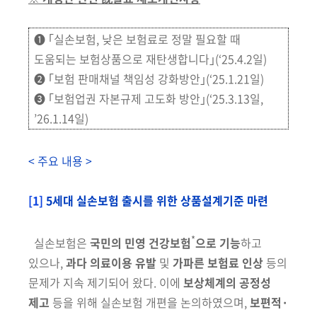
➊
｢실손보험, 낮은 보험료로 정말 필요할 때
도움되는 보험상품으로 재탄생합니다｣(‘25.4.2일)
➋ ｢보험 판매채널 책임성 강화방안｣(‘25.1.21일)
➌ ｢보험업권 자본규제 고도화 방안｣(‘25.3.13일,
’26.1.14일)
< 주요 내용 >
[1]
5세대 실손보험 출시를 위한 상품설계기준 마련
*
실손보험은
국민의 민영 건강보험
으로 기능
하고
있으나,
과다 의료이용 유발
및
가파른 보험료 인상
등의
문제가 지속 제기되어 왔다. 이에
보상
체계의 공정성
제고
등을 위해 실손보험 개편을 논의하였으며,
보편적·