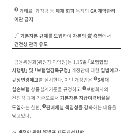
➌
과태료·과징금 등
제재 회피
목적의
GA 계약관리
이관 금지
√
기본자본 규제를 도입
하여
자본의 質 측면
에서
건전성 관리 유도
금융위원회
(위원장 이억원)
는 1.15일
｢보험업법
시행령｣ 및 ｢보험업감독규정｣
개정안에 대한
입법예고·
➊
규정변경예고
를 실시한다. 이번 개정안은
5세대
➋
실손보험
상품설계기준을 규정하고
보험회사의
건전성 규제 기준으로서
기
본자본 지급여력비율을
➌
도입
하는 한편,
판매채널 책임성을 강화
하는 내용을
담고있다.
※ 개정안 관련 旣발표 제도개선사항