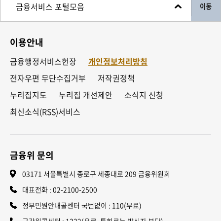
이동
이용안내
금융행정서비스헌장
개인정보처리방침
전자우편 무단수집거부
저작권정책
누리집지도
누리집 개선제안
소식지 신청
최신소식(RSS)서비스
금융위 문의
03171 서울특별시 종로구 세종대로 209 금융위원회
대표전화 :
02-2100-2500
정부민원안내콜센터 국번없이 : 110(무료)
금감원콜센터 : 1332(유료, 통화료는 발신자 부담)