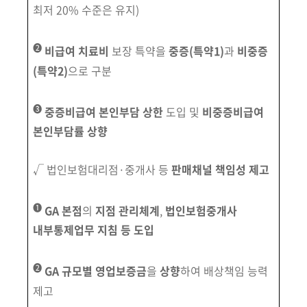
회
최저 20% 수준은 유지)
➋
비급여 치료비
보장 특약을
중증
(특약1)
과
비중증
(특약2)
으로 구분
➌
중증비급여 본인부담 상한
도입 및
비중증비급여
본인부담률 상향
√ 법인보험대리점·중개사 등
판매채널 책임성 제고
➊
GA 본점
의
지점 관리체계
,
법인보험중개사
내부통제업무 지침 등 도입
➋
GA 규모별 영업보증금
을
상향
하여 배상책임 능력
제고