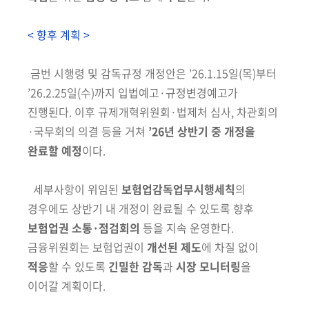
< 향후 계획 >
금번 시행령 및 감독규정 개정안은 ’26.1.15일(목)부터
’26.2.25일(수)까지
입법예고·규정변경예고가
진행된다. 이후 규제개혁위원회·법제처 심사, 차관
회의
·국무회의 의결 등을 거쳐
’26년 상반기 중 개정을
완료할 예정
이다.
세
부사항이 위임된
보험업감독업무시행세칙
의
경우에도 상반기 내 개정이
완료될 수 있도록 향후
보험업권 소통·점검회의
등을 지속 운영한다.
금융위원회는 보험업권이
개선된 제도
에 차질 없이
적응
할 수 있도록
긴밀한 감독
과
시장 모니터링
을
이어갈 계획이다.