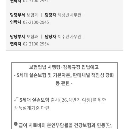
책
연락처
02-2100-2961
마
당
담당부서
보험과
담당자
박성빈 사무관
연락처
02-2100-2945
정
담당부서
보험과
담당자
이수민 사무관
보
공
연락처
02-2100-2964
개
보험업법 시행령·감독규정 입법예고
적
극
- 5세대 실손보험 및 기본자본, 판매채널 책임성 강화
행
등 관련 -
정
√
5세대 실손보험
출시(‘26.상반기 예정)를 위한
금
상품설계기준 마련
융
위
원
➊
급여 치료비의 본인부담률
을
건강보험과 연동
(단,