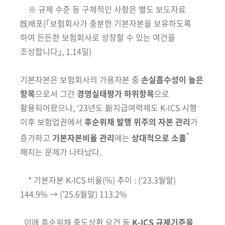
※
규제 수준 등 구체적인 사항은 별도 보도자료
旣배포(｢보험회사가 충분한 기본자본을 보유하도록
하여 든든한 보험회사로 성장할 수 있는 여건을
조성합니다｣, 1.14일)
기본자본은 보험회사의 가용자본 중
손실흡수성이 높은
항목
으로서 그간
경영실태평가 하위항목
으로
활용되어왔으나, ‘23년도 新지급여력제도 K-ICS
시행
이후 보험업권에서
후순위채 발행 위주의 자본 관리
가
*
증가하고
기본
자본비율 관리
에는
상대적으로 소홀
해지는 문제가 나타났다.
* 기본자본 K-ICS 비율(%) 추이 : (‘23.3월말)
144.9% → (’25.6월말) 113.2%
이에 후순위채 중도상환 요건 등
K-ICS 규제기준을