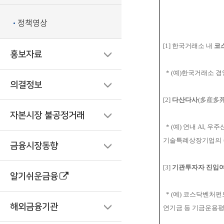
정책영상
[1] 한국거래소 내
코
홍보자료
*
(예)한국거래소 
의결정보
[2]
다산다사
(多産多死
자본시장 불공정거래
*
(예) 연내 AI, 
기술특례상장기업의 
금융시장동향
[3]
기관투자자 진입여
알기쉬운금융
*
(예) 코스닥벤처펀
해외금융기관
연기금 등 기금운용