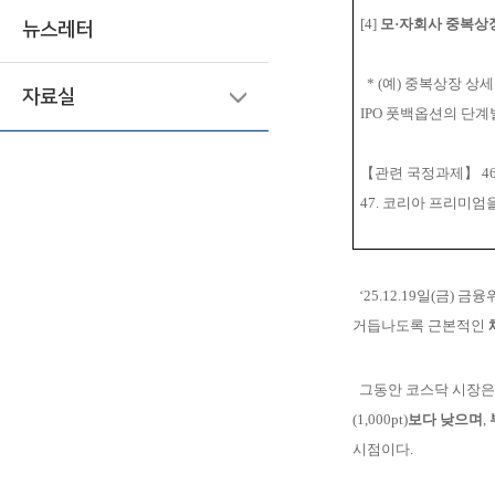
[4]
모·자회사 중복상장
뉴스레터
*
(예) 중복상장 
자료실
IPO 풋백옵션의 단
【관련 국정과제】 4
47. 코리아 프리미엄
‘25.12.19일(금) 
거
듭나도록 근본적인
그동안 코스닥 시장
(1,000pt)
보다 낮으며
,
시점이다.