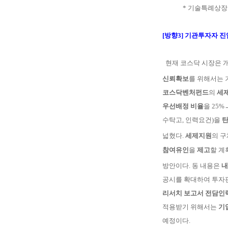
* 기술특례상장
[방향3]
기관투자자 진입
현재 코스닥 시장은 
신뢰확보
를 위해서는
코스닥벤처펀드
의
세
우선
배
정 비
율
을 25%
수탁고, 인력요건)을
탄
넓혔다.
세제지원
의 
참여유인
을
제고
할 계
방안이다. 동 내용은
내
공
시를 확대하여 투자
리서치
보고서
전
담
인
적용받기
위
해서는
기
예정이다.