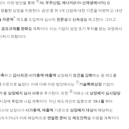
➃
다. 이번 방안을 통해
AI, 우주산
업, 에
너지
(ESS·신재생에
너지)
등
 원활한 상장을
지원한다.
금년 중
위 3개 산업에 대한 기준을 마련하고, 내년
*
술 자문역
제도를 도입하여 심
사의
전문성
과
신속성
을
제고한다. 그리고
는
공모규제를 완화
할 계
획
이다. 이는 기업이 성장 초기 투자를 받는 과정에서
지하기 위함이다.
단축
하고
감사의견·시가총액·매출액
상장폐지
요건을 강화
하는 등 제도를
➆
배
수준으로 늘었다. 이에 더해
이번 방안에서는
기술특례상장
기
업이
➇
경우를
상장폐지
심
사 사유
로 추가
한
다. 또한
거래소 내
상장폐지 심사담당
 시장에 확립
해
나갈 계획이다. 지난
제도개선의 일환으로
‘26.1
월
부터
코스닥
상
장사가
시가
총액, 매출액
기준으
로
상장
폐지
대상
에 해당
하는
의 9.5%)가 이에 해당하
므로
면밀한 준비
및
제도안착
을 지원할 계획이다.