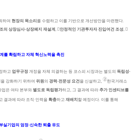
최하여
현장의 목소리
를 수렴하고 이를 기반
으로
개선방안을 마련했다.
구조의 상장심사·
상
장폐지
재설계
,
󰊳안정적인 기관투
자자 진입여건 조성
,
󰊴
계를 확립하고 자체 혁신노력을 촉진
결정하고
업무규정
개정을 자체 의결하는 등
코스피 시장과는 별도의
독
립성·
➁
성
을 강화하기 위하여
위원
의
경력·전문성 요건
을 신설하고,
한국거래소
사업은
여
타
본부와
별도로
독립평가
하고,
그
결과에 따라
추가 인센티브를
 결과에 따라
조직·인
력을
확충
하고
재배치
할 예정이다. 이를 통해
부실기업의 엄정·신속한 퇴출 유도