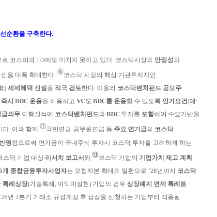
 선순환을 구축한다.
로 코스피의 1/3에도 미치지 못하고 있다.
코스닥시장의
안정성
과
➉
인을 대폭 확대
한다.
코
스닥 시장의 핵심 기관투자자인
행)
세제
혜
택 신설
을
적극 검토
한다. 아울러
코스닥벤처펀드
공모주
이
즉시 BDC 운용
을 허용하고
VC도 BDC
를
운용
할 수 있도록
인가요건
(예:
공급의무
이
행실적에
코스닥벤처펀드
와
BDC
투자를
포함
하여 수요기반을
⑪
다. 이와 함께
국민
연금·공무원연금 등
주요
연기금
의
코스닥
반
영
함
으로써
연
기금이 국
내
주식 투자시
코스닥 투자를 고려하게 하는
⑬
코스닥
기업
대상
리서치 보고서
와
코
스닥
기
업의
기업
가치 제고 계
획
5개 종합금
융투자
사업
자
는 모험자
본 확대의 일환
으로 ’28년까지
코스닥
한
특
례상장
(기술
특례, 이익미실현) 기업의 경우
상장
폐
지 면제
특례
를
26
년
2분기 거
래소 규정개정 후
상장을
신청하는 기업부터 적용될