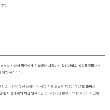
화
추진
는
코
스닥 시장이
국민에게 신뢰받는 시장
이자
혁신기업의 성장플랫폼
으로
기
위한 목적이다.
전히
회복하지 못한 상황이다. 이로 인해
코
스닥
지
수
는 ’96.7월
출범시
신·벤처 생태계의
핵
심 인프라
인 코스닥 시장 본연의 역할 제고가 시급한