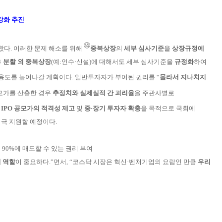
 강화 추진
⑭
왔다. 이러한 문제 해소를 위해
중복
상
장
의
세부 심사기준
을
상장규정에
후
분할 외
중복상장
(예:인수·신설)에 대해서도 세부 심사기준을
규
정화
하여
용도를 높여나갈
계획이다. 일반투자자가
부여된 권리를 “
몰라서
지나치지
모가를 산
출한 경우
추정치와
실제실적 간 괴리율
을
주
관사별로
IPO 공모
가의
적격성 제고
및
중·장기 투자자 확충
을 목적
으로
국회에
적극
지
원할 예정이다.
90%에 매도할 수 있는 권리 부여
 역할
이 중요하다.”면서, “코스닥 시장은
혁
신·벤처기업의 요
람인 만큼
우리