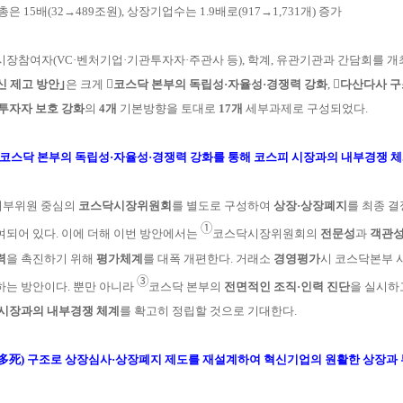
시총은 15배(32→489조원), 상장기업수는 1.9배로(917→1,731개) 증가
시장참여자(VC·벤처기업·기관투자자·주관사 등), 학계,
유
관기관과 간담회를 개
신 제고 방안｣
은 크게
󰊱코
스닥
본부의 독립성·자율성·경쟁력 강화
,
󰊲다산다사 
투
자자 보호 강화
의
4개
기
본방향을 토대로
17개
세부과제로 구성되었다.
 코스닥 본부의 독립성·자율성·경쟁력 강화를 통해
코스피 시장과의 내부경쟁 체
외부위원 중심의
코스닥시장위원회
를 별도로 구성
하여
상장·상장폐지
를 최종 
➀
여되어 있다. 이에
더해 이번 방안에서는
코스닥시장위원회의
전문성
과
객관
력
을 촉진하기 위해
평가
체계
를 대폭 개편한다.
거
래소
경영평가
시 코스닥본부 
➂
는 방안이다. 뿐만
아니라
코
스닥 본부의
전면적인 조직·인력 진단
을
실시하고
시장과의 내부경쟁 체계
를 확고히 정립할 것으로 기대한다.
多死) 구조로 상장심사·상장폐지 제도를 재설계하여
혁신기업의 원활한 상장과 