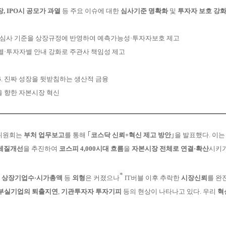
, IPO시 공모가 과열
등
주요 이슈에 대한
심사기준 명확화
및
투자자 보호 강
상세심사 기준을 상장규정에 반영하여 예측가능성·투자자보호 제고
계별·투자자별 안내 강화로 주관사 책임성 제고
6. 진짜 성장을 뒷받침하는 생산적 금융
을 향한 자본시장 혁신
금융위원회는
부처 업무보고
를 통해 ｢
코스닥 신뢰+혁신 제고
방안
｣을 발표했다. 이
체질
개선
을 추진하여
코
스피 4,000시대 흐름
을
자본시장 전체로 연결·확산
시키
*
은
상장기업수·시가총액
등
외형
은 커졌으나
IT버블
이후
추락한
시장신뢰
를 완
부실기업의 퇴출지연
,
기관
투자자 투자기피
등의 현상이 나타나고 있다. 우리
혁