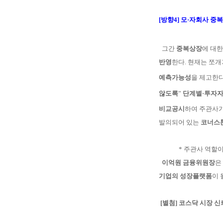
[방향4] 모·자회사 중
그간
중복상장
에 대
반
영
한다. 현재는 쪼개
예측
가능성
을 제고한다
않도록
”
단계별·투자
비교공시
하여
주관사
발의되어 있는
코너스
*
주관사 역할이
이억원 금융위원장
은
기업의 성장플랫폼
이 
[별첨] 코스닥 시장 