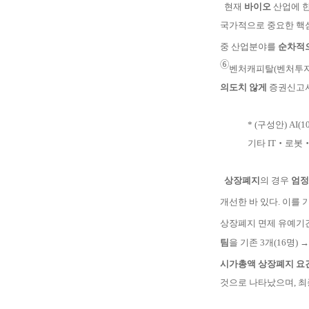
현재
바이오
산업에 
국가적으로 중요한 핵
중 산업분
야를
순
차적
➅
벤처캐피탈(벤처투
의도치 않게
증권신
고
* (구성안) AI(
기타 IT‧로봇‧
상장폐지
의 경우
엄정
개선한 바 있다
. 이를
상
장폐지 면제 유예기
팀
을 기존
3
개(16명) 
시가총액 상장
폐지 요
것으로 나타났으며, 