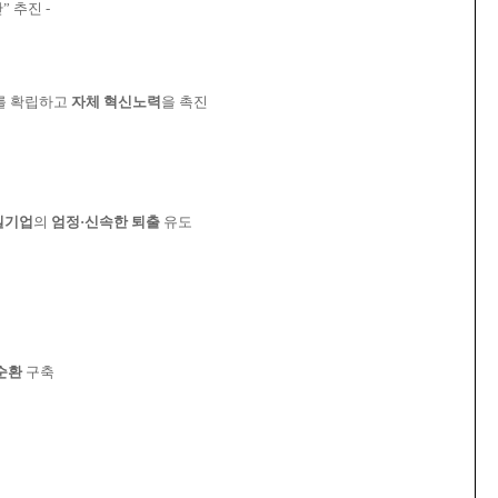
” 추진 -
를 확립하고
자체 혁신노력
을 촉진
실기업
의
엄정·신속한 퇴출
유도
순환
구축