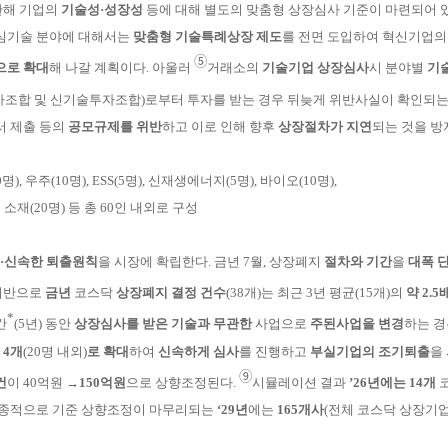
한해 기업의
기술성·성장성
등에 대해
별도의 맞춤형
상장
심사 기준이 마련되어 있
심기술 분야에 대해서는
맞
춤형 기술
특
례상장 제도
를 전면 도입하여 혁신기업의
➄
으
로 확대
해 나갈 계획이다. 아울러
거래소의
기술기업 상장심사
시
분야별
기
자
조
합 및 신기술투자
조
합)로부터
투자를
받
는
경우 뒤늦게 위반사실이 확인되
서 제출 등의
공모규제를 위반
하고 이로 인해 향후
상장절차가 지연
되는 것을 방
10명), 우주(10명), ESS(5명), 신재생에너지(5명), 바이오(10명),
소재(20명) 등 총 60인 내외로 구성
·신속한 퇴출원칙
을 시장에 확립한다. 금년 7월, 상장
폐지
절차와 기간
을
대폭 
 기반으로
금년
코스닥
상장폐지 결정 건수
(38
개)는 최근 3년
평
균(15개)의
약 2.5
*
간
(5년) 동안
상장심사를
받
은 기술과 무관한
사
업으로
주된사업을 변경
하는 
→
4개
(20명 내외)
로
확대
하여
신속하게 심사
를 진행하고
부실기업의 조기퇴출
을
➈
건
이 40억원 →
150억원
으로 상향조정된다.
시뮬
레
이션 결과
’26
년에는 14개
최종적으로 기준 상향조정이
마
무리
되는
‘29년
에는
165개사
(전체 코스닥 상장기업