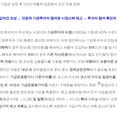
 기업은 상장 후 5년간 매출액 상장폐지 요건 적용 면제
여건 조성 → 안정적 기관투자자 참여로 시장신뢰 제고 → 투자자 참여 촉진의
개인투자자가 주도하는 시장이며
기관투자자 비중
(거래대금 기준)은
4.5%
수준으
 기관투자자 기반 확충이
중요
한
과제
이다. 이번 방안에서는 기관투자자의 진입유
제혜택
의
경우
한
도(現:
3
천만원)를 확대하고 새롭게 도입되는
BDC
(’26.3월 법
시
→
30%
로 확대하며,
BDC
의 경우
기존 자산운용사
(42
개사)는 별도 인가절차 없
력 적용
하는 등 조속
한 상품출시를 지원할 계획이다
. 또한
대형IB
의
모험자본 
구체적인 내용은
내년 초
정부합동으로 준비 중인
경
제성장
전략
에서 발표될 예정이
획이다.
기금운용평가시 기준수익률
(現:코
스피
지수)에
코스닥 지수
를
일정비율
⑫
년 초
‘26년도 기금운용평가지침
마련시 구체화
될
예
정이다. 한편,
증권사의
판단에 필요한 정보
제
공 기반을 확충
한다.
최근 발행어음·
IMA
인가·지정을 받은
력
(평균 4.6명
→ 9.2명)
및 발
행수
(평균 396건 → 621건)
확대
계획을
세
웠다. 또
업가치 제고 계획
을 공시해야
하
도록 개편한다.
기
업가치 제고 계획 공시의 경우 ‘