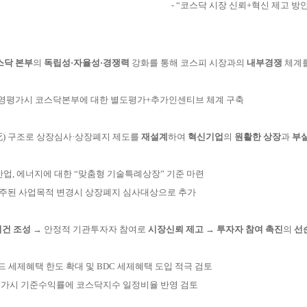
- “코스닥 시장 신뢰+혁신 제고 방안
스닥 본부
의
독립성·자율성·경쟁력
강화를 통해
코스피 시장과의
내부경쟁
체계
경영평가시 코스닥본부에 대한 별도평가+추가인센티브 체계 구축
)
구조로 상장심사·상장폐지 제도를
재설계
하여
혁신기업
의
원활한 상장
과
부
우주산업, 에너지에 대한 “맞춤형 기술특례상장” 기준 마련
주된 사업목적 변경시 상장폐지 심사대상으로 추가
건 조성
→ 안정적 기관투자자 참여로
시장신뢰 제고
→
투자자 참여 촉진
의
선
드 세제혜택 한도 확대 및 BDC 세제혜택 도입 적극 검토
평가시 기준수익률에 코스닥지수 일정비율 반영 검토