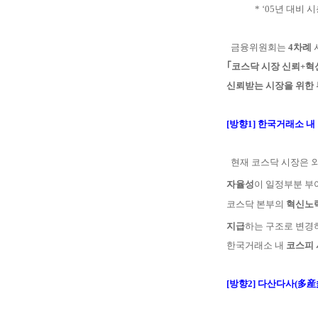
* ‘05년 대비 
금융위원회는
4차례
｢코스닥 시장 신뢰+혁
신뢰받는 시장을
위한 
[방향1]
한국거래소 내
현재 코스닥 시장은 
자율성
이 일정부분 부
코스닥
본
부의
혁신노
지급
하는
구조로
변경하
한국거래소 내
코스피
[방향2]
다산다사(多産