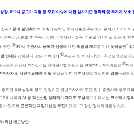
복상장, IPO시 공모가 과열 등 주요 이슈에 대한 심사기준 명확화 및 투자자 보호
한
심사기준이 불명확
하여 예측가능성 및 투자자보호
측면에서 문제가 지적되어 
기 중복
상
장(분할
후 중복상장)에 대해서만 강화된 기준을 명시하고 있는데,
향
⑮
*
.
또
한
IPO시
주
관사
의
공모가 산정
에 대한
책임성
제고
를 위해
풋백옵션
활
⑯
자별
안내
를 강화
한다
. 같은 맥락에서
주
관사가 IPO시 기업의
추정실적
으로 공
⑰
가
공모가 산정시
추정실적을 과대평가할 가능성을 견제한다. 마지막으로
현
재
톤
투
자자
및
사
전수요예측
제도
도
입을 위한 자본시장법 개정안의
입법논
의
도 
 중요한 특례상장의 경우, 일정기간 일반투자자가 주관·인수 증권사에
공모가의 
 “우리나라에
AI 등 혁신산업 생태계
가
제대로 조성
되기 위해서는
코스닥 시장의
될 수 있도록
근
본적인
체질개선
을
추진
하겠다.”고 강한 정책의지를 밝혔다.
신뢰+혁신 제고방안