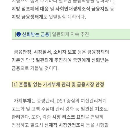
시행으로 생
애
주기
마다 필요한 금융역량을
강화하고,
지방 점포폐쇄 대응
및
사회연대
경제조직 금융지원
등
지방 금융생태계
도 뒷받침할 계획이다.
[
❸ 신뢰받는 금융
] 일관되게 지속 추진
금융안정
,
시장질서
,
소비자 보호
등은
금융정책의
기본
인 만큼
일관되게
추진
하여
국민에게 신뢰받는
금융
으로 거듭날 것이다.
[1] 흔들림 없는 가계부채 관리 및 금융시장 안정
가계부채
는 총량관리, DSR 중심의 여신관리체계
고도화 및 고액 주담대
관리 강화
등
일관된 기조
로
관리
한다. 또한, 각종
시장 리스크
요인
을 면밀히
점검하고 필요시
선제적
시장안정조치
등을 시행할