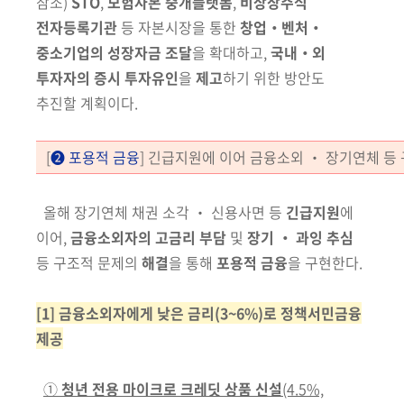
참조)
STO
,
모험자본 중개플랫폼
,
비상장주식
전자
등
록
기관
등 자본시장을 통한
창업‧벤처‧
중소기업의 성장자금 조달
을 확대하고
,
국내‧외
투자자의 증시 투자유인
을
제고
하기 위한 방안도
추진할 계획이다.
[
❷ 포용적 금융
] 긴급지원에 이어 금융소외 ‧ 장기연체 등
올해 장기연체 채권 소각 ‧ 신용사면 등
긴급지원
에
이어,
금융소외자의 고금리 부담
및
장기 ‧ 과잉 추심
등 구조적 문제의
해결
을 통해
포용적 금융
을 구현한다.
[1] 금융소외자에게 낮은 금리(3~6%)로 정책서민금융
제공
①
청년 전용 마이크로 크레딧 상품
신설
(4.5%,