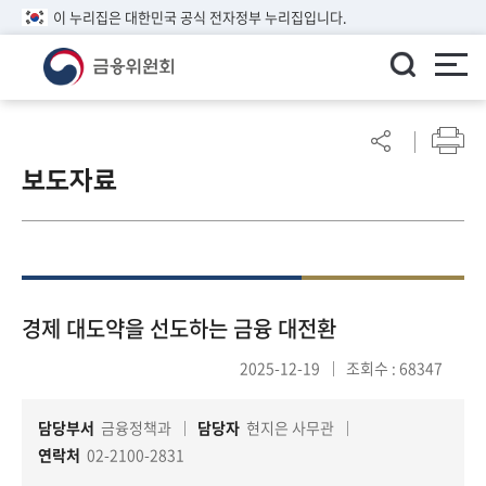
이 누리집은 대한민국 공식 전자정부 누리집입니다.
ENGLISH
어
린
보도자료
이
알
림
마
당
참
경제 대도약을 선도하는 금융 대전환
여
2025-12-19
조회수 : 68347
마
당
담당부서
금융정책과
담당자
현지은 사무관
연락처
02-2100-2831
정