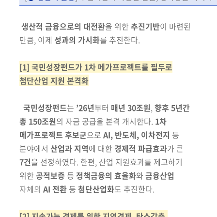
생산적 금융으로의 대전환
을 위한
추진기반
이 마련된
만큼, 이제
성과의 가시화
를 추진한다.
[1] 국민성장펀드가 1차 메가프로젝트를 필두로
첨단산업 지원 본격화
국민성장펀드
는
’26년
부터
매년 30조원
,
향후 5년간
총 150조원
의 자금
공급을 본격 개시한다.
1차
메가프로젝트 후보군
으로
AI, 반도체, 이차전지
등
분야에서
산업과 지역
에 대한
경제적 파급효과
가 큰
7건
을 선정
하였다. 한편,
산업
지원효과를 제고하기
위한
공적보증
등
정책
금융의 효율화
와
금융산업
자체의
AI 전환
등
첨단산업화
도 추진한다.
[2] 지속가능 경제를 위한 지역경제, 탄소감축,