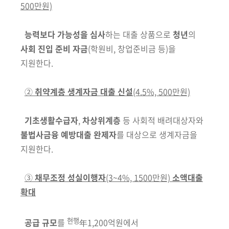
500만원)
능력보다 가능성을 심사
하는 대출 상품으로
청년
의
사회 진입 준비 자금
(학원비, 창업준비금 등)
을
지원한다.
②
취약계층 생계자금 대출 신설
(4.5%, 500만원)
기초생활수급자
,
차상위계층
등 사회적 배려대상자와
불법사금융 예방대출
완제자
를 대상으로 생계자금을
지원한다.
③
채무조정 성실이행자
(3~4%, 1500만원)
소액대출
확대
현행
공급 규모
를
年1,200억원에서