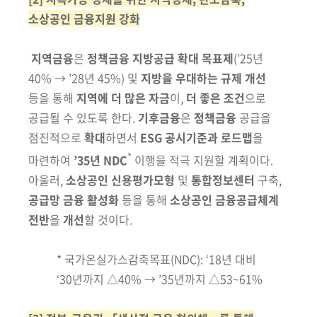
소상공인 금융지원 강화
지역금융
은
정책금융 지방공급 확대 목표제
(’25년
40% → ’28년 45%)
및
지방을 우대하는
규제 개선
등을 통해
지역에 더 많은 자금
이,
더 좋은
조건
으로
공급될 수
있도록 한다.
기후금융
은
정책금융
공급을
점진적으로
확대
하면서
ESG 공시
기준과 로드맵
을
*
마련하여
’35년 NDC
이행을 적극
지원할
계획이다.
아울러
,
소상공인 신용평가모형
및
통합정보센터
구축,
공급망 금융 활성화
등을 통해
소상공인 금융공급체계
전반
을
개선
할 것이다.
* 국가온실가스감축목표(NDC): ‘18년 대비
‘30년까지 △40% → ’35년까지 △53~61%