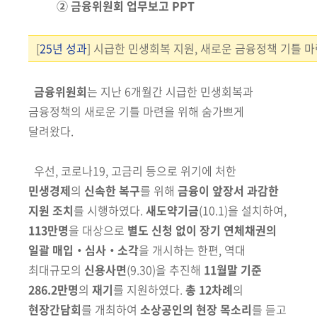
② 금융위원회 업무보고 PPT
[
25년 성과
] 시급한 민생회복 지원, 새로운 금융정책 기틀 
금융위원회
는 지난 6개월간 시급한 민생회복과
금융정책의 새로운 기틀 마련을 위해 숨가쁘게
달려왔다.
우선, 코로나19, 고금리 등으로 위기에 처한
민생경제
의
신속한 복구
를
위해
금융이 앞장서 과감한
지원 조치
를 시행하였다.
새도약기금
(10.1)
을 설치
하여,
113만명
을 대상으로
별도 신청 없이 장기 연체채권의
일괄 매입‧심사‧
소각
을
개시하는 한편, 역대
최대
규모의
신용사면
(9.30)
을 추진해
11월말 기준
286.2만명
의
재기
를 지원
하였다.
총 12차례
의
현장간담회
를 개최하여
소상공인의 현장
목소리
를 듣고