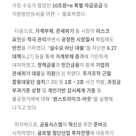
가장
수요가 많았던
10조원+α 특별 자금공급
등
지원방안
(9.4)
을 마련 ‧ 발표하였다.
다음으로,
가계부채
,
관세위기
등 시장의
리스크
요인
을
적극 관리
하면서
공정한
시장
질서
확립에도
만전
을 기하였다. “
실수요 아닌 대출
”을
차단한
6.27
대책
(6.27)
등을 통해
가계부채 증가
에 기민하게
대처하였고,
정책
금융
과
민간
금융
이 함께
기업의
관세위기 대응
을
지원
(9.3)
하였다.
주가조작
근절
합동
대응단 설치
(7.30)
및
1호‧2호
사건 적발,
과징금
부과
기준 상향
및
개인
기반 감시체계 가동
등
불공정거래에 대해 “
원스트라이크-
아웃
”을
실행해
나가고 있다.
마지막으로,
금융시스템
의
혁신
을 위한
준비
를
시작하였다.
글로벌 첨단산업
투자전쟁
에 대응
하기