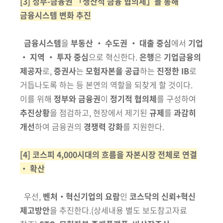
[3] 정부-금융권 「생산적 금융 협의체」를 통해
금융시스템 변화 추진
금융시스템
을
부동산 ‧ 수도권 ‧ 대출 중심
에서
기업
‧ 지역 ‧ 투자 중심
으로 혁신한다.
은행
은
기업금융의
제공자
로,
증권사
는
모험자본을 공급
하는
진정한 IB
로
거듭나도록 하는 등 본연의 역할을 되찾게 할 것이다.
이를
위해
정부와 금융권
이
정기적
협의체
를 구성하여
추진
상황
을
점검하고,
현장에서 제기된
규제
를
과감히
개선
하여 금융권의
경쟁력 강화
를
지원한다.
[4] 코스피 4,000시대의 흐름을 자본시장 전체로 연결
‧ 확산
우선,
벤처‧혁신기업의 요람
인
코스닥의 신뢰+혁신
제고방안
을 추진한다.
(상세내용 별도 보도참고자료