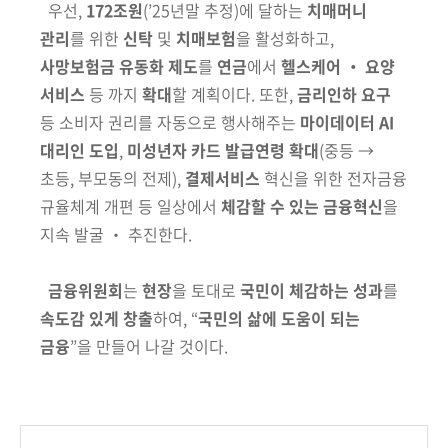
우선,
172조원
(’25년말 추정)
에 달하는
치매머니
관리
를
위한
신탁
및
치매
보험
을 활성화하고,
사망
보험금
유동화 제도
를
연금
에서
헬스케어 ‧ 요양
서비스
등 까지
확대
할 계획이
다. 또한,
금리인하 요구
등 소비자 권리를 자동으로
행사해주는
마이데이터 AI
대리인 도입
,
미성년자
카드 발급연령 확대
(중등
→
초등, 부모동의 전제)
,
결제서비스
혁신을 위한 전자금융
규율체계 개편
등
일상에서
체감할 수 있는 금융혁신
을
지속 발굴 ‧ 추진한다.
금융위원회
는
현장
을 토대로
국민이 체감하는 성과
를
속도감 있게 창출
하여, “
국민의 삶에 도움이 되는
금융
”을 만들어 나갈 것이다.