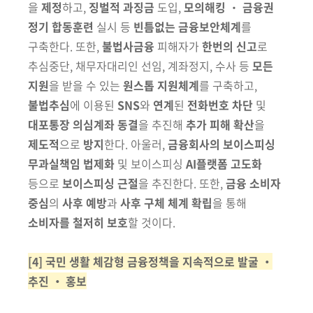
을
제정
하고,
징벌적
과징금
도입,
모의해킹
‧
금융권
정기 합동훈련
실시 등
빈틈없는 금융보안체계
를
구축
한다. 또한,
불법사금융
피해자가
한번의 신고
로
추심중단, 채무자
대리인 선임, 계좌정지
, 수사 등
모든
지원
을
받을 수 있는
원
스톱 지원체계
를
구축하고,
불법추심
에 이용된
SNS
와
연계
된
전화번호 차단
및
대포통장 의심계좌
동결
을 추진해
추가 피해 확산
을
제도적
으로
방지
한다. 아울러,
금융회사의 보이스피싱
무과실
책임 법제화
및
보이스피싱
AI플랫폼 고도화
등으로
보이스피싱
근절
을
추진한다. 또한,
금융 소비자
중심
의
사후 예방
과
사후 구체
체계 확립
을
통해
소비자를 철저히 보호
할 것이다.
[4] 국민 생활 체감형 금융정책을 지속적으로 발굴 ‧
추진 ‧ 홍보