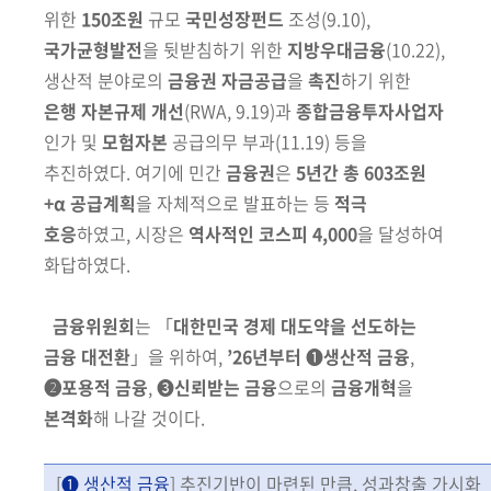
위한
150조원
규모
국민성장펀드
조성
(9.10)
,
국가균형
발전
을
뒷받침하기
위한
지방우대금융
(10.22)
,
생산적 분야로의
금융권
자금
공급
을
촉진
하기 위한
은행 자본규제 개선
(RWA, 9.19)
과
종합금융투자
사
업자
인가 및
모험자본
공급의무 부과
(11.19)
등을
추진하였다. 여기에 민간
금융권
은
5년간 총 603조원
+α 공급계획
을 자체적으로 발표하는 등
적극
호응
하였고, 시장은
역사적인 코스피 4,000
을 달성하여
화답하였다.
금융위원회
는 「
대한민국 경제 대도약을 선도하는
금융 대전환
」을
위하여,
’26년부터
❶
생산적 금융
,
❷포용적 금융
, ❸
신뢰받는 금융
으로의
금융개혁
을
본격화
해 나갈 것이다.
[
❶ 생산적 금융
] 추진기반이 마련된 만큼, 성과창출 가시화