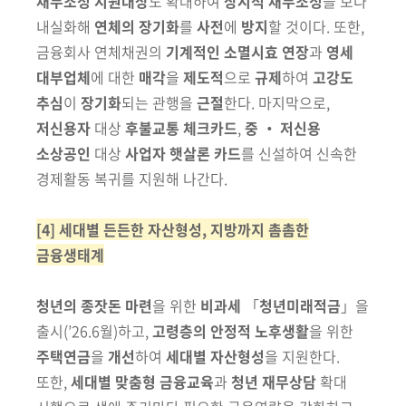
채무조정 지원대상
도 확대하여
상시적
채무조정
을
보다
내실화해
연체의 장기화
를
사전
에
방지
할 것이다. 또한
,
금융회사
연체채권의
기계적인 소멸시효 연장
과
영세
대부업체
에 대한
매각
을
제도적
으로
규제
하여
고강도
추심
이
장기화
되는 관행을
근절
한다.
마지막으로,
저신용자
대상
후불교통 체크카드
,
중 ‧ 저신용
소상공인
대상
사업자
햇살론 카드
를
신설하여 신속한
경제활동 복귀를 지원해 나간다.
[4] 세대별 든든한 자산형성, 지방까지 촘촘한
금융생태계
청년의 종잣돈 마련
을 위한
비과세
「
청년미래적금
」을
출시
(’26.6월)
하고,
고령층의 안정적
노후생활
을 위한
주택연금
을
개선
하여
세대별 자산형성
을
지원한다.
또한,
세대별 맞춤형
금융교육
과
청년 재무상담
확대