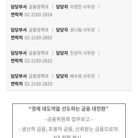
책
담당부서
금융정책과
담당자
이정찬 사무관
마
당
연락처
02-2100-2824
담당부서
금융정책과
담당자
권나림 사무관
정
연락처
02-2100-2892
보
공
담당부서
금융정책과
담당자
진성익 사무관
개
연락처
02-2100-2832
적
담당부서
금융정책과
담당자
배수암 사무관
극
연락처
02-2100-2833
행
정
“경제 대도약을 선도하는 금융 대전환”
금
융
- 금융위원회 업무보고 -
위
- 생산적 금융, 포용적 금융, 신뢰받는 금융으로의
원
3대 전환 제시 -