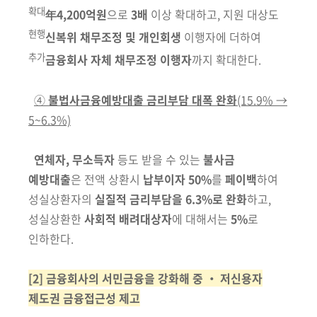
확대
年4,200억원
으로
3배
이상 확대하고, 지원 대상도
현행
신복위 채무조정 및 개인회생
이행자에 더하여
추가
금융회사 자체 채무조정 이행자
까지 확대한다.
④
불법사금융예방대출 금리부담 대폭 완화
(15.9% →
5~6.3%)
연체자, 무소득자
등도 받을 수 있는
불사금
예방대출
은 전액 상환시
납부
이자 50%
를
페이백
하여
성실상환자의
실질적 금리부담을 6.3%로 완화
하고,
성실상환한
사회적 배려대상자
에 대해서는
5%
로
인하한다.
[2] 금융회사의 서민금융을 강화해 중 ‧ 저신용자
제도권 금융접근성 제고