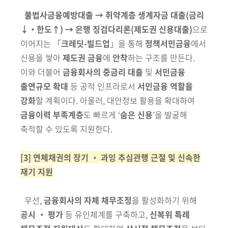
불법사금융예방대출 → 취약계층 생계자금 대출
(금리
↓‧한도↑)
→ 은행 징검
다리론
(제도권 신용대출)
으로
이어지는 「
크레딧-빌드업
」을 통해
정책서민금융
에서
신용을 쌓아
제도권 금융
에
안착
하는 구조를 만든다.
이와 더불어
금융
회사의
중금리
대출
및
서민금융
출연규모
확대
등 공적 인프라로서
서민
금융
역할을
강화
할 계획이다. 아울러, 대안정보 활용을
확대하여
금융이력 부족계층
도 빠르게 ‘
숨은 신용
’을 발굴해
축적할 수 있도록 지원한다.
[3] 연체채권의 장기 ‧ 과잉 추심관행 근절 및 신속한
재기 지원
우선,
금융회사의 자체 채무조정
을 활성화하기 위해
공시 ‧ 평가
등
유인체계를
구축하고,
신복위 특례