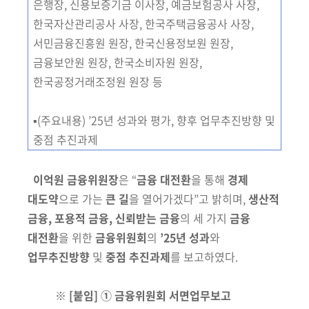
은행장, 신용
보증기금 이사장, 예금보험공사
사장,
한국자산관리공사 사장, 한국주택금융
공사
사장,
서민금융진흥원 원장, 한국신용정보원 원장,
금융보안원 원장, 한국소비자원 원장,
한국공정거래조정원 원장 등
▪(주요내용) ’25년 성과와 평가, 향후 업무추진방향 및
중점 추진과제
이억원 금융위원장
은 “
금융
대전환
을 통해
경제
대도약
으로 가는
큰 길
을
열어가
겠다”고 밝히며,
생산적
금융, 포용적 금융, 신뢰받는 금융
의 세 가지
금융
대전환
을
위한
금융위원회
의
’25년 성과
와
업무추진방향
및
중점 추진과제
를 보고하였다.
※ [붙임] ① 금융위원회 서면업무보고