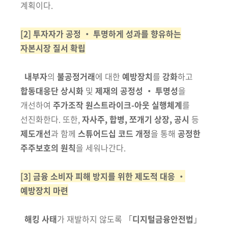
계획이다.
[2] 투자자가 공정 ‧ 투명하게 성과를 향유하는
자본시장 질서 확립
내부자
의
불공정거래
에 대한
예방장치
를
강화
하고
합동대응단 상시화
및
제재의
공정성 ‧ 투명성
을
개선하여
주가조작 원스트라이크-아웃 실행
체계
를
선진화
한다. 또한,
자사주, 합병, 쪼개기 상장, 공시
등
제도개선
과
함께
스튜어드십 코드 개정
을 통해
공정한
주주보호의 원칙
을 세워나간다.
[3] 금융 소비자 피해 방지를 위한 제도적 대응 ‧
예방장치 마련
해킹 사태
가 재발하지 않도록 「
디지털금융안전법
」