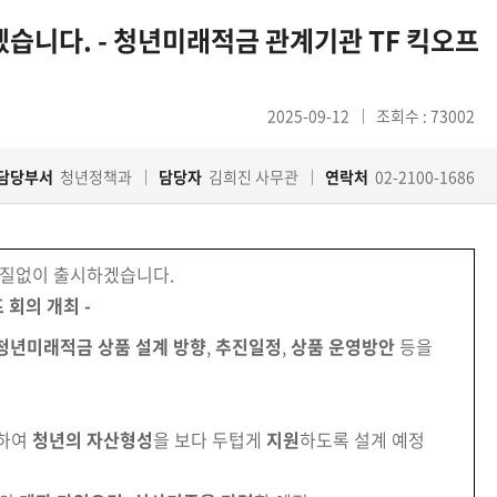
니다. - 청년미래적금 관계기관 TF 킥오프
2025-09-12
조회수 : 73002
담당부서
청년정책과
담당자
김희진 사무관
연락처
02-2100-1686
질없이 출시하겠습니다.
 회의 개최 -
청년미래적금 상품 설계 방향
,
추진일정
,
상품 운영방안
등을
하여
청년의 자산형성
을 보다 두텁게
지원
하도록 설계 예정