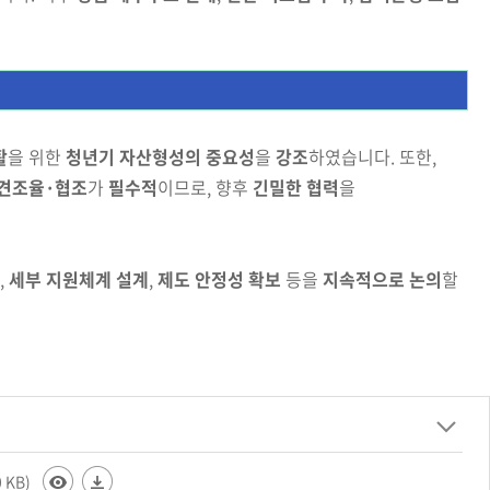
활
을 위한
청년기 자산형성의 중요성
을
강조
하였습니다. 또한,
견
조율·협조
가
필수적
이므로, 향후
긴밀한 협력
을
,
세부 지원체계 설계
,
제도 안정성 확보
등을
지속적으로 논의
할
0 KB)