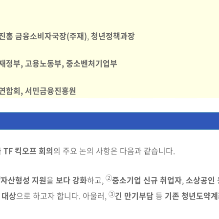
진홍 금융소비자국
장(주재)
,
청년정책과장
재정부, 고용노동부, 중소벤처기업부
연합회, 서민금융진흥원
TF 킥오프 회의
의 주요 논의 사항은 다음과 같습니다.
①
②
자산형성 지원
을
보다 강화
하고,
중소기업 신규 취업자
,
소상공인
③
을
대상
으로 하고자 합니다. 아울러,
긴 만기부담
등
기존 청년도약계