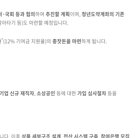
·국회 등과 협의
하여
추진할 계획
이며,
청년도약계좌의 기존
갈아타기 등)
도 마련할 예정입니다.
*
자
(12% 기여금 지원율)
의
종잣돈을 마련
하게 됩니다.
기업 신규 재직자
,
소상공인
등에 대한
가입 심사절차
등을
니다. 이후
상품 세부구조 설계
,
전산 시스템 구축
,
참여은행
모집