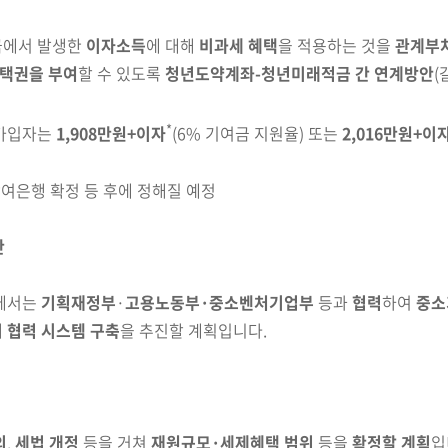
에서 발생한
이자소득
에 대해
비과세 혜택
을 적용하는 것을
관계부처
선택권을 부여
할 수 있도록
청년도약계좌-청년미래적금 간 연계방안
(
*
가입자는
1,908만원+이자
(6% 기여금 지원율)
또는
2,016만원+이
여은행 확정 등 후에 정해질 예정
안
에서는
기획재정부
·
고용노동부·중소벤처기업부
등과
협력
하여
중소
해
협력 시스템 구축
을 추진할 계획입니다.
의
,
세법 개정
등을 거쳐
재원규모·세제혜택 범위
등을
확정할 계획
입