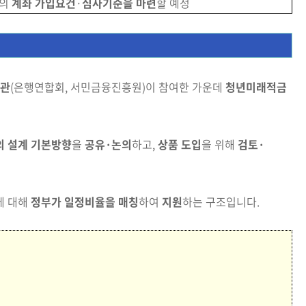
의
계좌 가입요건
·
심사기준을 마련
할 예정
관
(은행연합회, 서민금융진흥원)이 참여한 가운데
청년미래적금
 설계 기본방향
을
공유·논의
하고,
상품 도입
을 위해
검토·
에 대해
정부가 일정비율을 매칭
하여
지원
하는 구조입니다.