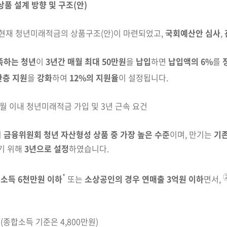
상품 설계 방향 및 구조(안)
현재 청년미래적금의 상품구조(안)이 마련되었고,
국회예산안 심사
,
족하는 청년
이
3년간 매월 최대 50만원
을
납입
하면
납입액의 6%
를
한층 지원
을
강화
하여
12%의 지원율
이 설정됩니다.
6개월 이내 청년미래적금 가입 및 3년 근속 요건
지
금융위원회 청년 자산형성 상품 중 가장 높은 수준
이며,
만기는
기
기 위해
3년으로 설정
하였습니다.
*
소득 6천만원 이하
또는
소상공인의 경우 연매출 3억원
이하
면서,
］
(종합소득 기준은 4,800만원)