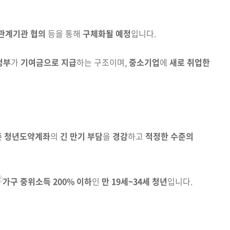
관계기관 협의
등을 통해
구체화될 예정
입니다.
정부
가
기여금으로 지급
하는 구조이며,
중소기업
에
새로
취업한
존 청년도약계좌
의
긴 만기 부담
을
경감
하고
적정한 수준의
②
가구 중위소득 200% 이하
인
만 19세~34세 청년
입니다.