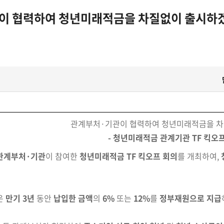
 협력하여 청년미래적금을 차질없이 출시하겠습
관계부처·기관이 협력하여 청년미래적금을 차
- 청년미래적금 관계기관 TF 킥오프
관계부처·기관
이 참여한
청년미래적금 TF 킥오프
회의
를 개최하여,
은
만기 3년
동안
납입한 금액
의
6%
또는
12%
를
정부재원
으로 지급