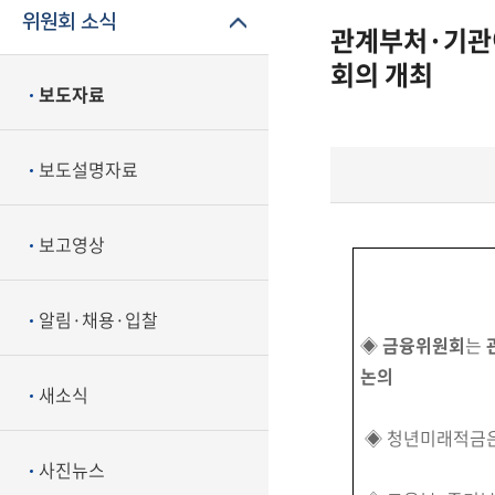
위원회 소식
관계부처·기관이
회의 개최
보도자료
보도설명자료
보고영상
알림·채용·입찰
◈
금융위원회
는
논의
새소식
◈ 청년미래적금
사진뉴스