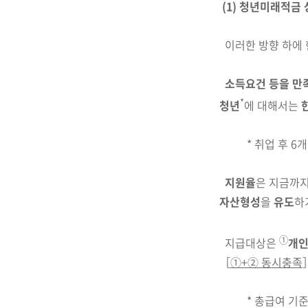
(1) 청년미래적금 
이러한 방향 하에 
소득요건 등을 만
*
청년
에 대해서는
* 취업 후 
지원율
은 지금까
자산형성
을
유도
하
①
지급대상은
개인
［
①+② 동시충족
*
총급여 기준