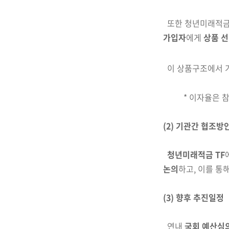
또한 청년미래적금
가입자
에게
상품 
이 상품구조에서 
*
이자율은 참
(2) 기관간 협조방
청년미래적금 TF
논의
하고, 이를 통
(3) 향후 추진일정
연내
국회 예산심