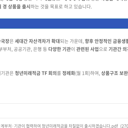
6월 경 상품을 출시
하는 것을 목표로 하고 있습니다.
자국장
은
세대간 자산격차가 확대
되는 가운데,
향후 안정적인
금융생
부부처, 공공기관, 은행 등
다양한 기관
이
관련된 사업
으로
기관
간 의
계기관은
청년미래적금 TF 회의
를
정례화
(월 1회)하여,
상품구조 보완
) 관계부처·기관이 협력하여 청년미래적금을 차질없이 출시하겠습니다.pdf
(27