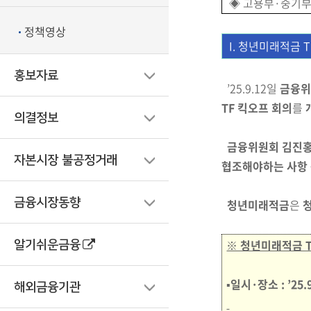
◈ 고용부·중기부
정책영상
I. 청년미래적금 
홍보자료
’
25.9.12일
금융위
TF 킥오프 회의
를
의결정보
금융위원회 김진
자본시장 불공정거래
협조해야하는 사항 
금융시장동향
청년미래적금
은
※ 청년미래적금 T
알기쉬운금융
▪일시·장소 : ’25
해외금융기관