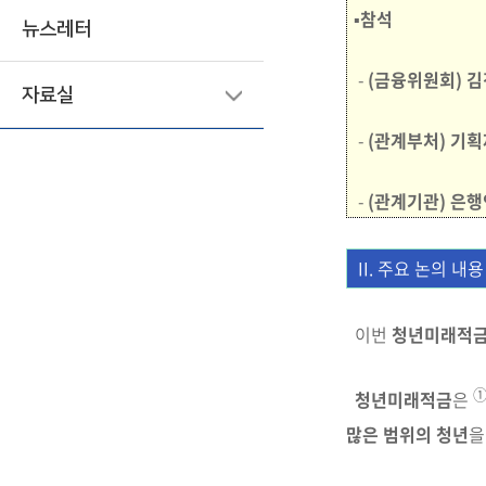
▪참석
뉴스레터
-
(
금융위원회)
김
자료실
-
(관계부처)
기획
-
(관계기관)
은행
II. 주요 논의 내용
이번
청년미래적금 
청년미래적금
은
많은
범위의 청년