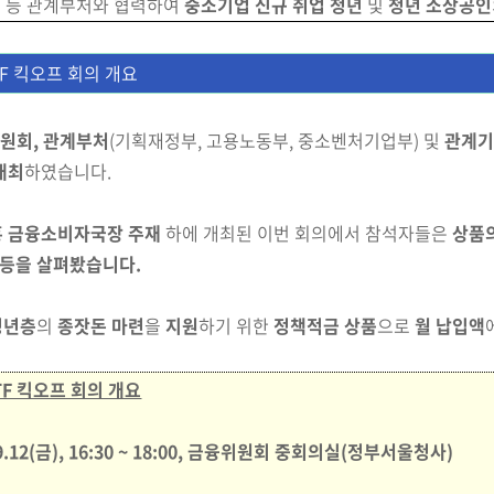
 등 관계부처와 협력하여
중소기업 신규 취업 청년
및
청년 소상공인
TF 킥오프 회의 개요
원회,
관계부처
(기획재정부, 고용노동부,
중소벤처기업부)
및
관계기
개최
하였습니다.
홍 금융소비자국장 주재
하에 개최된 이번 회의에서
참석자들은
상품의
등을 살펴봤습니다.
청년층
의
종잣돈 마련
을
지원
하기 위한
정책적금 상품
으로
월 납입액
F 킥오프 회의 개요
.9.12(금), 16:30 ~ 18:00, 금융위원회 중회의실(정부서울청사)