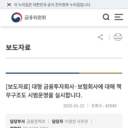
이 누리집은 대한민국 공식 전자정부 누리집입니다.
ENGLISH
어
린
보도자료
이
알
림
마
당
참
[보도자료] 대형 금융투자회사·보험회사에 대해 책
여
무구조도 시범운영을 실시합니다.
마
당
2025-01-15
조회수 : 45949
담당부서
금융정책과
담당자
이정찬 사무관
정