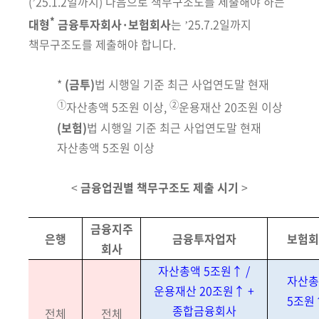
(ʼ25.1.2일까지)
다음으로 책무구조도를 제출해야 하는
회
*
대형
금융투자회사·보험회사
는 ʼ25.7.2일까지
책무구조도를 제출해야 합니다.
*
(금투)
법 시행일 기준 최근 사업연도말 현재
①
②
자산총액 5조원 이상,
운용재산 20조원 이상
(보험)
법 시행일 기준 최근 사업연도말 현재
자산총액 5조원 이상
<
금융업권별 책무구조도 제출 시기
>
금융지주
은행
금융투자업자
보험회
회사
자산총액 5조원↑ /
자산총
운용재산 20조원↑ +
5조원
종합금융회사
전체
전체