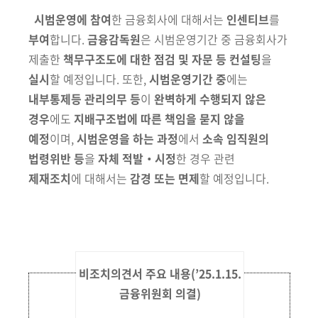
시범운영에 참여
한 금융회사에 대해서는
인센티브
를
부여
합니다.
금융감독원
은 시범운영기간 중 금융회사가
제출한
책무구조도에 대한 점검 및
자문 등 컨설팅
을
실시
할 예정입니다. 또한,
시범운영기간 중
에는
내부통제등
관리의무 등
이
완벽하게 수행되지 않은
경우
에도
지배구조법에 따른 책임을
묻지 않을
예정
이며,
시범운영을
하는 과정
에서
소속 임직원의
법령위반 등
을
자체 적발‧시정
한 경우 관련
제재조치
에 대해서는
감경 또는 면제
할 예정입니다.
비조치의견서 주요 내용
(’25.1.15.
금융위원회 의결)