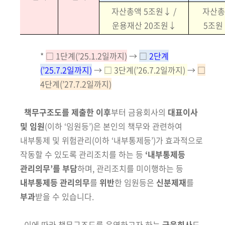
자산총액 5조원↓ /
자산총
운용재산 20조원↓
5조원
*
□ 1단계(’25.1.2일까지)
→
□
2단계
(’25.7.2일까지)
→
□ 3단계(’26.7.2일까지)
→
□
4단계(’27.7.2일까지)
책무구조도를 제출한 이후
부터 금융회사의
대표이사
및 임원
(이하 ‘임원등’)
은
본인의 책무와 관련하여
내부통제 및 위험관리
(이하 ‘내부통제등’)
가 효과적
으로
작동할 수 있도록 관리조치를 하는 등
‘내부통제등
관리의무’를 부담
하며,
관리조치를 미이행하는 등
내부통제등 관리의무
를
위반
한 임원등은
신분제재
를
부과
받을 수 있습니다.
이에 따라 책무구조도를 운영하고자 하는
금융회사
도