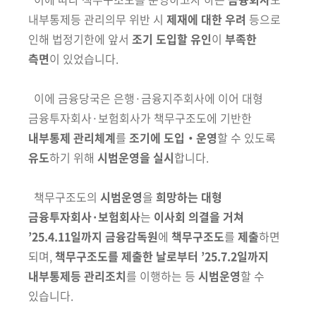
내부통제등 관리의무
위반 시
제재에 대한 우려
등으로
인해 법정기한에 앞서
조기 도입할 유인
이
부족한
측면
이 있었습니다.
이에 금융당국은 은행·금융지주회사에 이어 대형
금융투자회사·보험회사가
책무구조도에 기반한
내부통제 관리체계
를
조기에 도입‧운영
할 수 있도록
유도
하기 위해
시범운영을 실시
합니다.
책무구조도의
시범운영
을
희망하는 대형
금융투자회사·보험회사
는
이사회
의결을 거쳐
’25.4.11일까지
금융감독원
에
책무구조도
를
제출
하면
되며,
책무구조도를 제출한 날로부터 ’25.7.2일까지
내부통제등 관리조치
를 이행하는
등
시범운영
할 수
있습니다.