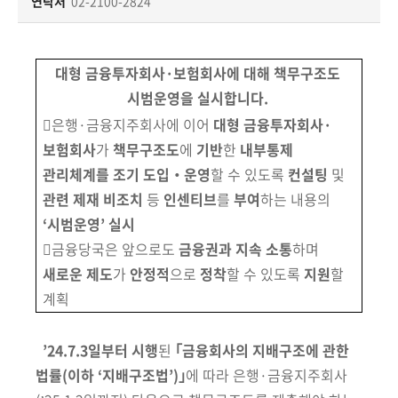
책
연락처
02-2100-2824
마
당
대형 금융투자회사·보험회사에 대해 책무구조도
정
시범운영을 실시합니다.
보
󰋼은행·금융지주회사에 이어
대형 금융투자회사·
공
보험회사
가
책무구조도
에
기반
한
내부통제
개
관리체계를 조기 도입‧운영
할 수 있도록
컨설팅
및
관련 제재 비조치
등
인센티브
를
부여
하는 내용의
적
‘시범운영’ 실시
극
행
󰋼금융당국은 앞으로도
금융권과 지속 소통
하며
정
새로운 제도
가
안정적
으로
정착
할 수 있도록
지원
할
계획
금
융
’24.7.3일부터 시행
된
｢금융회사의 지배구조에 관한
위
법률
(이하 ‘지배구조법’)
｣
에
따라 은행·금융지주회사
원