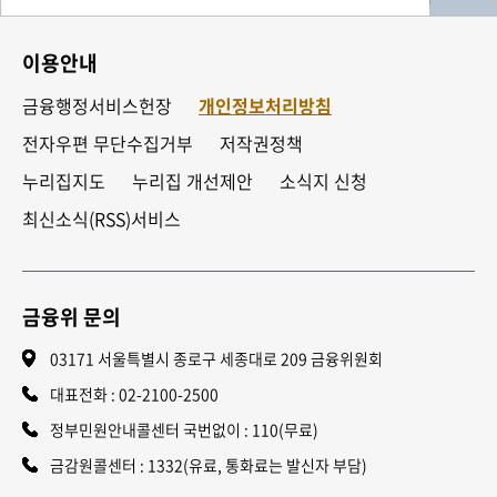
이용안내
금융행정서비스헌장
개인정보처리방침
전자우편 무단수집거부
저작권정책
누리집지도
누리집 개선제안
소식지 신청
최신소식(RSS)서비스
금융위 문의
03171 서울특별시 종로구 세종대로 209 금융위원회
대표전화 :
02-2100-2500
정부민원안내콜센터 국번없이 : 110(무료)
금감원콜센터 : 1332(유료, 통화료는 발신자 부담)