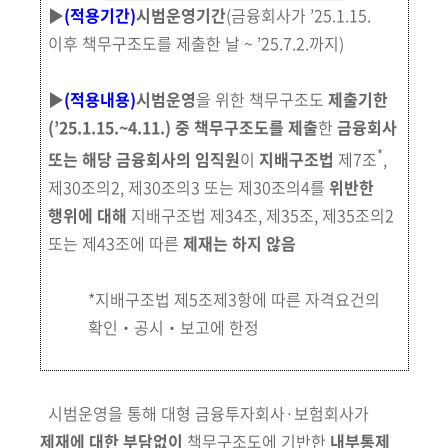
▶
(적용기간)
시범운영기간
(금융회사가 ’25.1.15.
이후 책무구조도를 제출한 날 ~ ’25.7.2.까지)
▶
(적용내용)
시범운영
을 위한 책무구조도
제출기한
(’25.1.15.~4.11.)
중 책무
구조도를
제출
한
금융회사
*
또는 해당 금융회사의 임직원
이
지배구조법
제7조
,
제30조의2,
제30조의3 또는 제30조의4를
위반한
행위에 대해
지배구조법 제34조, 제35조, 제35조의2
또는 제43조에 따른
제재는 하지 않음
*지배구조법 제5조제3항에 따른 자격요건의
확인‧공시‧보고에 한정
시범운영을 통해 대형 금융투자회사·보험회사가
제재에 대한 부담없이
책무구조도에 기반한
내부통제