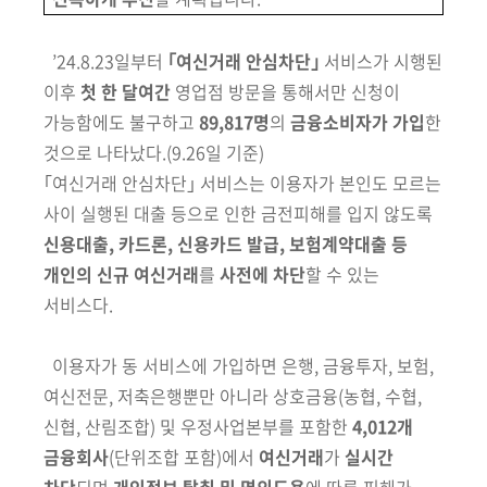
회
’
24.8.23일부터
｢여신거래 안심차단｣
서비스가 시행된
이후
첫 한 달여간
영업점 방문을 통해서만 신청이
가능함에도 불구하고
89,817명
의
금융소비자가 가입
한
것으로 나타났다.
(9.26일 기준)
｢여신거래 안심차단｣ 서비스는 이용자가 본인도 모르는
사이 실행된 대출 등으로 인한 금전피해를 입지 않도록
신용대출, 카드론, 신용카드 발급, 보험계약대출 등
개인의 신규 여신거래
를
사전에 차단
할 수 있는
서비스다.
이용자가 동 서비스에 가입하면
은행, 금융투자, 보험,
여신전문, 저축은행
뿐만 아니라 상호금융
(농협, 수협,
신협, 산림조합)
및 우정사업본부를 포함한
4,012개
금융회사
(단위조합 포함)
에서
여신거래
가
실시간