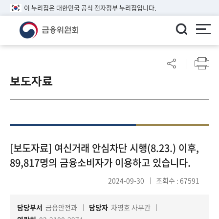
이 누리집은 대한민국 공식 전자정부 누리집입니다.
ENGLISH
어
린
보도자료
이
알
림
마
당
참
[보도자료] 여신거래 안심차단 시행(8.23.) 이후,
여
89,817명의 금융소비자가 이용하고 있습니다.
마
당
2024-09-30
조회수 : 67591
담당부서
금융안전과
담당자
차영호 사무관
정