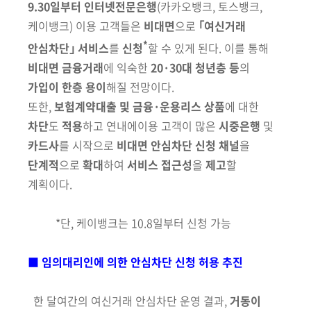
9.30일부터 인터넷전문은행
(카카오뱅크, 토스뱅크,
케이뱅크)
이용 고객들은
비대면
으로
｢여신거래
*
안심차단｣ 서비스
를
신청
할 수 있게 된다. 이를 통해
비대면 금융거래
에 익숙한
20·30대 청년층 등
의
가입이 한층 용이
해질 전망이다.
또한,
보험계약대출 및 금융·운용리스 상품
에 대한
차단
도
적용
하고 연내에
이용 고객이 많은
시중은행
및
카드사
를 시작으로
비대면 안심차단 신청 채널
을
단계적
으로
확대
하여
서비스 접근성
을
제고
할
계획이다.
*단, 케이뱅크는 10.8일부터 신청 가능
■ 임의대리인에 의한 안심차단 신청 허용 추진
한 달여간의 여신거래 안심차단 운영 결과,
거동이