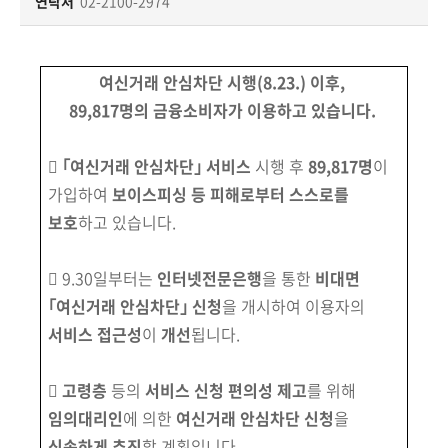
책
연락처
02-2100-2974
마
당
여신거래 안심차단 시행
(8.23.)
이후,
정
89,817명의 금융소비자가 이용하고 있습니다.
보
공

｢여신거래 안심차단｣ 서비스
시행 후
89,817명
이
개
가입하여
보이스피싱 등 피해로부터 스스로를
보호
하고 있습니다.
적
극
 9.30일부터는
인터넷전문은행
을 통한
비대면
행
정
｢여신거래 안심차단｣
신청
을 개시하여 이용자의
서비스 접근성
이
개선
됩니다.
금
융

고령층
등의
서비스 신청 편의성 제고
를 위해
위
임의대리인
에 의한
여신거래 안심차단 신청
을
원
신속하게 추진
할 계획입니다.