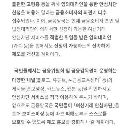
불편한 고령층 등
을
위해
임의대리인을 통한 안심차단
신청
을
허용
해 달라는
금융소비자의 의견
이
다수
접수
되었다. 이에, 금융당국은 현재 금융소비자 본인 및
법정대리인에 의해서만 신청이 가능한 여신거래
안심차단 서비스를
적법한 위임을 받은
임의대리인
(가족 등)
을 통해서도
신청이 가능
하도록
신속하게
제도를 개선
할 계획이다.
국민들께서는 금융위원회 및 금융감독원이 운영하는
*
다양한 채널
(블로그,
유튜브, e-금융교육센터
등)
의
게시물
(홍보영상, 카드뉴스, 웹툰 등)
을 확인하시고
안심차단 서비스
를
적극 이용
하여 주시기 바라며,
앞으로도 금융당국은
국민들이 ｢여신거래 안심차단｣
을
통해
보이스피싱
등에 따른
피해
로부터
스스로를
보호
할 수 있도록
제도 홍보
를
강화
해 나갈 계획이다.