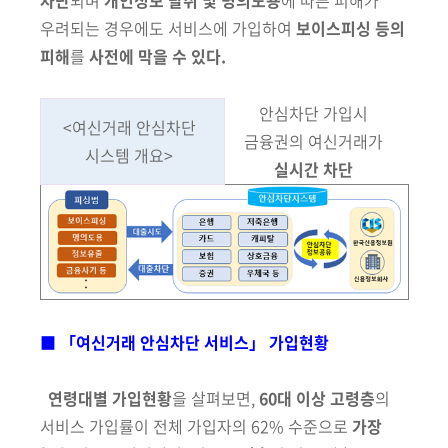
차단
되며
개인정보
탈취 및
명의도용
에 따른 피해가
우려되는 경우에도 서비스에 가입하여
보이스피싱 등의
피해
를
사전에 막을 수 있다.
안심차단 가입시
<여신거래 안심차단
금융권의 여신거래가
시스템 개요>
실시간 차단
■ 「여신거래 안심차단 서비스」 가입현황
연령대별 가입현황
을 살펴보면,
60대 이상 고령층
의
서비스 가입률이
전체 가입자의 62% 수준으로
가장