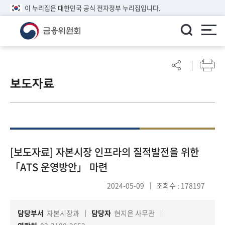
이 누리집은 대한민국 공식 전자정부 누리집입니다.
ENGLISH
어
린
보도자료
이
알
림
마
당
참
[보도자료] 자본시장 인프라의 질적발전을 위한
여
「ATS 운영방안」 마련
마
당
2024-05-09
조회수 : 178197
담당부서
자본시장과
담당자
현지은 사무관
정