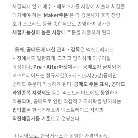
체결
되지 않고 매수‧매도호가를 시장에 제출해 체결을
대기해야 하는
‘
Maker주문
’은 각 증권사가
호가 잔량,
호가 스프레드 등을 종합적으로 반영하여 평가한
체결가능성이 높은 시장
에 주문을 제출하게 된다.
둘째,
공매도에 대한 관리‧감독
은 넥스트레이드
시장에서도
일관되게, 그리고
엄격하게 이루어질
예정이다.
Pre‧After마켓
에서는
공매도가 금지
되어
넥스트레이드는
정규시간
(09시 ~ 15시25분)
중에만
공매도 주문이 가능하게
된다.
공매도 주문 표시, 공매도
과열종목 지정제도
등은
넥스트레이드에도
동일
하게
적용되며,
공매도로 인한 직접적 가격하락을 방지하는
업틱룰
은 한국거래소와 넥스트레이드
각각의
직전체결가를 기준
으로 운영한다.
마지막으로, 한국거래소과 동일한 가격변동폭,