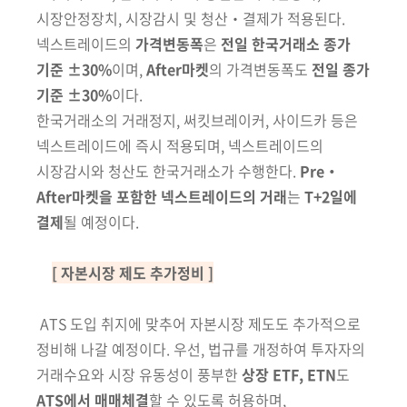
시장안정장치, 시장감시 및 청산‧결제가 적용된다.
넥스트레이드의
가격변동폭
은
전일 한국
거래소
종가
기준 ±30%
이며,
After마켓
의 가격변동폭도
전일 종가
기준 ±30%
이다.
한국거래소의 거래정지, 써킷브레이커,
사이드카 등은
넥스트레이드에 즉시 적용되며, 넥스트레이드의
시장감시와
청산도 한국거래소가 수행한다.
Pre‧
After마켓을 포함한 넥스트레이드의 거래
는
T+2일에
결제
될 예정이다.
[ 자본시장 제도 추가정비 ]
ATS 도입 취지에 맞추어 자본시장 제도도 추가적으로
정비해 나갈 예정이다. 우선, 법규를 개정하여 투자자의
거래수요와 시장 유동성이 풍부한
상장 ETF, ETN
도
ATS에서 매매체결
할 수 있도록 허용하며,