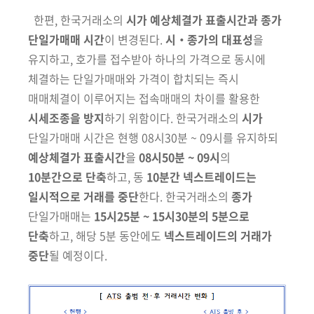
한편, 한국거래소의
시가 예상체결가 표출시간과 종가
단일가매매 시간
이
변경된다.
시‧종가의 대표성
을
유지하고, 호가를 접수받아 하나의 가격으로
동시에
체결하는 단일가매매와 가격이 합치되는 즉시
매매체결이 이루어지는
접속매매의 차이를 활용한
시세조종을 방지
하기 위함이다. 한국거래소의
시가
단일가매매 시간은 현행 08시30분 ~ 09시를 유지하되
예상체결가
표출시간
을
08시50분 ~ 09시
의
10분간으로 단축
하고, 동
10분간 넥스트레이드는
일시적으로 거래를 중단
한다. 한국거래소의
종가
단일가매매는
15시25분 ~ 15시30분의 5분으로
단축
하고, 해당 5분 동안에도
넥스트레이드의 거래가
중단
될 예정이다.