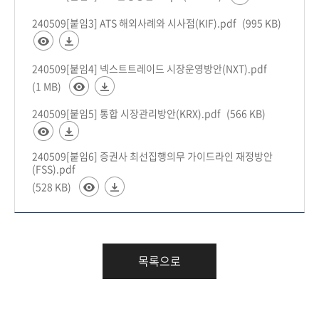
240509[붙임3] ATS 해외사례와 시사점(KIF).pdf
(995 KB)
240509[붙임4] 넥스트트레이드 시장운영방안(NXT).pdf
(1 MB)
240509[붙임5] 통합 시장관리방안(KRX).pdf
(566 KB)
240509[붙임6] 증권사 최선집행의무 가이드라인 재정방안
(FSS).pdf
(528 KB)
목록으로