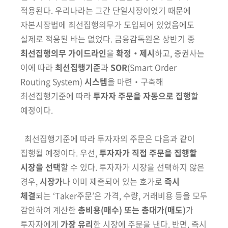
적용된다.
우리나라는
그간 단일시장이었기 때문에
자본시장법에 최선집행의무가 도입되어 있었음
에도
실제로 적용된 바는 없었다. 금융감독원은 상반기 중
최선집행의무
가이드라인
을
확정‧제시
하고, 증권사는
이에 따라
최선집행기준
과
SOR
(Smart
Order
Routing System)
시스템
을 마련‧구축해
최선집행기준에 따라
투자자 주문을 자동으로 집행
할
예정이다.
최선집행기준에 따라 투자자의 주문은 다음과 같이
집행될 예정이다.
우선,
투자자가 직접 주문을 집행할
시장을 선택
할 수 있다. 투자자가
시장을
선택하지 않은
경우,
시장가
나 이미 제출되어 있는 호가로
즉시
체결
되는
‘Taker주문’은 가격, 수량, 거래비용 등을 모두
감안하여 계산한
총비용(매수)
또는 총대가(매도)
가
투자자에게
가장 유리
한 시장에 주문을 낸
다. 반면,
즉시