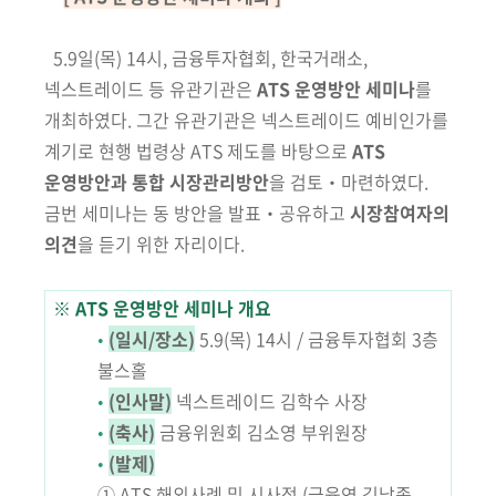
회
5.9일(목) 14시, 금융투자협회, 한국거래소,
넥스트레이드 등 유관기관은
ATS 운영방안 세미나
를
개최하였다.
그간 유관기관은 넥스트레이드 예비
인가를
계기로
현행 법령상 ATS 제도를 바탕으로
ATS
운영방안과
통합
시장관리방안
을 검토‧마련하였다.
금번 세미나는
동 방안을 발표‧공유하고
시장참여자의
의견
을 듣기 위한 자리이다.
※ ATS 운영방안 세미나 개요
•
(일시/장소)
5.9(목) 14시 / 금융투자협회 3층
불스홀
•
(인사말)
넥스트레이드 김학수 사장
•
(축사)
금융위원회 김소영 부위원장
•
(발제)
① ATS 해외사례 및 시사점 (금융연 김남종