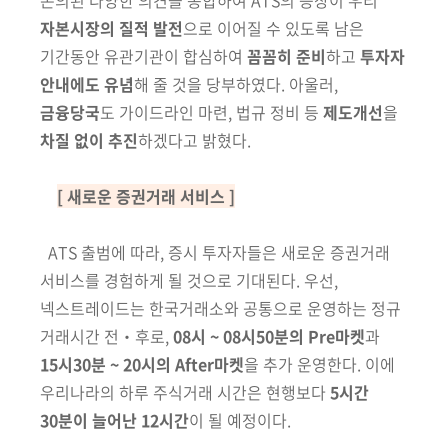
논의된 다양한 의견을 종합하여 ATS의 등장이 우리
자본시장의 질적 발전
으로 이어질 수 있도록 남은
기간동안 유관기관이 합심하여
꼼꼼히 준비
하고
투자자
안내에도 유념
해 줄 것을 당부하였다. 아울러,
금융당국
도 가이드라인 마련, 법규 정비 등
제도개선
을
차질 없이 추진
하겠다고 밝혔다
.
[ 새로운 증권거래 서비스 ]
ATS 출범에 따라, 증시 투자자들은 새로운 증권거래
서비스를 경험하게
될 것으로 기대된다. 우선,
넥스트레이드는 한국거래소와 공통으로 운영하는
정규
거래시간 전‧후로,
08시 ~ 08시50분의 Pre마켓
과
15시3
0분 ~ 20시의
After마켓
을 추가 운영한다. 이에
우리나라의 하루 주식거래
시간은 현행보다
5시간
30분이 늘어난 12시간
이 될 예정이다.