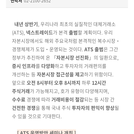
책
연락처
02-2100-2652
마
당
내년 상반기
, 우리나라 최초의 실질적인 대체거래소
정
(ATS),
넥스트레이드
가 본격
출범
할 계획이다. 우리
보
자본시장에서도 해외 주요국처럼 본격적인 복수
시장‧
공
경쟁체제가 도입‧운영되는 것이다.
ATS 출범
은 그간
개
정부가 추진
하여 온 「
자본시장 선진화
」의 일환으로,
증시 인프라
를
다양화
하고
투자자의
거래편의를
적
개선하는 등
자본시장 접근성을 제고
하기 위함이다.
극
앞으로
오전
8시부터 오후 8시까지
하루
12시간
행
정
주식거래
가 가능해지고, 호가 유형이 다양해지며,
수수료
경쟁에 따라
거래비용이 절감
되는 등 시장 간
금
건전한 경쟁
을 통해 국내 주식
투자자의 편익이 향상
될
융
수 있을 것으로 기대한다.
위
원
[ ATS 운영방안 세미나 개최 ]