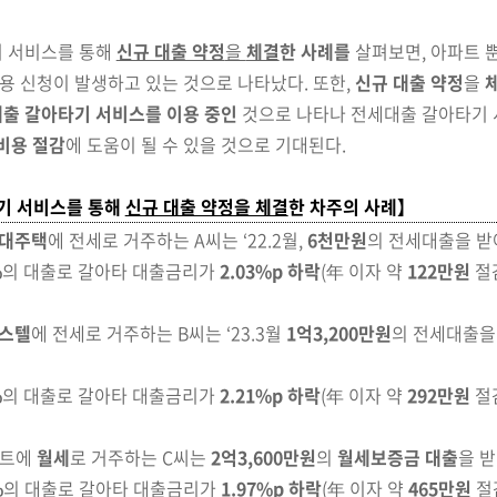
 서비스를 통해
신규 대출 약정
을
체결
한 사례를
살펴
보면,
아파트 
용 신청이 발생하고 있는 것으로 나타났다. 또한,
신규 대출 약정
을
출 갈아타기 서비스를 이용 중인
것으로 나타나
전세대출 갈아타기 
비용 절감
에 도움이 될 수 있을 것으로
기대된다.
기 서비스를 통해
신규 대출 약정을 체결
한 차주의 사례】
대주택
에 전세로 거주하는 A씨는
‘22.2월,
6천만원
의 전세대출을 
%
의 대출로 갈아타 대출금리가
2.03%p 하락
(年 이자
약
122만원
절
스텔
에 전세로 거주하는 B씨는
‘23.3월
1억3,200만원
의 전세대출을
%
의 대출로 갈아타 대출금리가
2.21%p 하락
(年 이자
약
292만원
절
파트에
월세
로 거주하는 C씨는
2억3,600만원
의
월세보증금 대출
을 
%
의 대출로 갈아타 대출금리가
1.97%p 하락
(年 이자
약
465만원
절