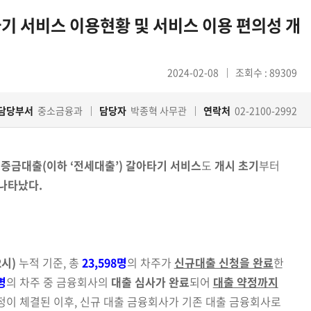
 서비스 이용현황 및 서비스 이용 편의성 개
2024-02-08
조회수 : 89309
담당부서
중소금융과
담당자
박종혁 사무관
연락처
02-2100-2992
증금대출(이하 ‘전세대출’) 갈아타기 서비스
도
개시 초기
부터
나타났다.
2시)
누적 기준, 총
23,598명
의 차주가
신규대출 신청을 완료
한
명
의 차주 중 금융회사의
대출 심사가 완료
되어
대출 약정까지
약정이 체결된 이후, 신규 대출 금융회사가 기존 대출 금융회사로