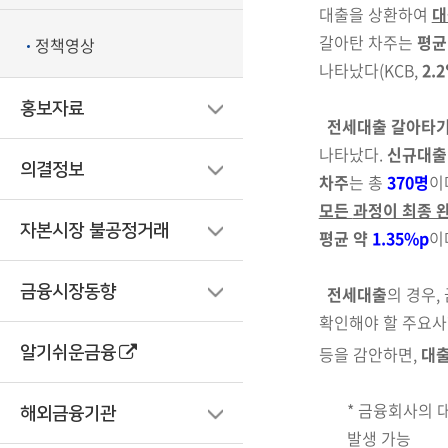
대출을 상환하여
대
갈아탄 차주는
평균
정책영상
나타났다(KCB,
2.
홍보자료
전세대출 갈아타기
나타났다.
신규대출
의결정보
차주
는
총
370명
이
모든
과정이 최종 
자본시장 불공정거래
평균 약
1.35%p
이
금융시장동향
전세대출
의 경우,
확인해야 할 주요사
등을 감안하면,
대출
알기쉬운금융
*
금융회사의 대
해외금융기관
발생 가능