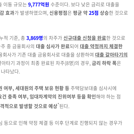
출 이동 규모는
9,777억원
수준이다. 보다 낮은 금리로 대출을
감 효과
가 발생하였으며,
신용평점
은
평균 약
25점
상승
한 것으로
누적 기준,
총
3,869명
의 차주가
신규대출 신청을 완료
한
것
으로
차주 중
금융회사의
대출 심사가 완료
되어
대출 약정까지 체결
한
융회사가 기존 대출 금융회사로 대출을 상환하여
대출 갈아타기의
갈아타기 과정이 최종 완료된 차주(8명)의 경우,
금리 하락 폭
은
 나타났다.
 여부, 세대
원의 주택 보유 현황 등
주택담보대출 심사시에
건 충족 여부,
임대차계약의 진위여부 등을 확인
해야 하는 점
*
격적으로 발생할 것으로 예상
된다.
변심
등으로 인해 약정 체결 등 이후 단계로 진행되지 않는 경우가