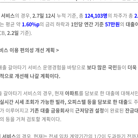
 서비스
의 경우,
2.7일 12시
누적 기준, 총
124,103명
의
차주가 총
2
는 평균 약
1.60%p
의 금리 하락과
1인당 연간 기준
57만원
의
대출
B,
2.2일
기준).
비스 이용 편의성 개선 계획 >
대출 갈아타기 서비스 운영경험을 바탕으로
보다 많은
국민
들이
더욱
적으로 개선해 나갈 계획이다.
 갈아타기 서비스의 경우, 현재
아파트
를 담보로 한
대출에 대해서
실시간 시세 조회가 가능한 빌라, 오피스텔 등을 담보로 한
대출
도 
가 이루어지고
기존 대출 금융회사
의
근저당권 설정
이 완료된
잔금
의 등을 거쳐 검토할 계획이다.
 서비스
의 경우, 현재는 전세 임차 계약기간의 1/2이
도과하기 전까지