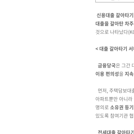
신용대출 갈아타기
대출을 갈아탄 차주
것으로 나타났다(KC
< 대출 갈아타기 서
금융당국
은
그간 
이용 편의성
을
지속
먼저, 주택담보대출
아파트
뿐만 아니라
명의로
소유권 등기
있도록
참여기관 협
전세대출
갈아타기