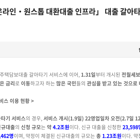
온라인‧원스톱 대환대출 인프라」 대출 갈아타기
된 주택담보대출 갈아타기 서비스에 이어,
1.31일
부터 개시된
전월세보
은 금리
로
이동
하고자 하는
많은 국민
들의
관심을 받고 있는
것으로 
비스 이용 현황 >
아타기 서비스
의 경우,
서비스 개시(1.9일) 22영업일차
오전(2.7일 1
신규대출
의
신청 규모
는
약
4.2조원
이다. 신규 대출을
신청한
23,598
,462명
이며, 약정이 체결된 신규대출의 규모는
총
1.23조원
이다. 