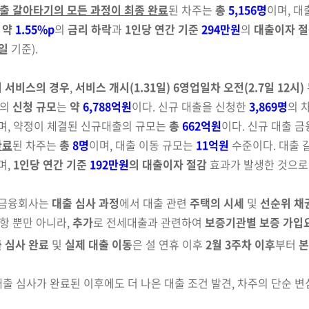
출 갈아타기의 모든 과정이 최종 완료
된 차주는
총
5,156명
이며, 대
 약
1.55%p
의
금리 하락
과
1인당 연간 기준
294만원
의
대출이자 절
2일
기준).
 서비스의 경우
,
서비스 개시(1.31일) 6영업일차 오전(2.7일 12시)
의
신청 규모
는
약
6,788억원
이다. 신규 대출을 신청한
3,869명
의 
며, 약정이 체결된 신규대출의 규모는
총
662억원
이다. 신규
대출
금
완료
된 차주는
총
8명
이며, 대출 이동
규모는
11억원
수준
이다. 대출 
며,
1인당 연간 기준
192만원
의 대출이자 절감
효과가 발생한 것으로
 금융회사는
대출 심사 과정
에서
대출 관련
주택의 시세
및
선순위 채권
항 뿐만 아니라,
추가
로
전세대출과 관련하여
보증기관별
보증 가입요
 심사 완료
및
실제 대출 이동
은 설 연휴 이후
2월 3주차 이후
부터
본
출 심사가 완료된 이후에도 더 나은 대출 조건 발견, 차주의 단순 