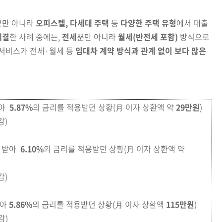
뿐만 아니라
오피스텔, 다세대
주택
등
다양한 주택 유형
에서 대출
체결
한 사례 중에는,
전세
뿐만 아니라
월세(반전세 포함)
방식으로
서비스가 전세·월세 등
임대차 계약 방식과 관계 없이
보다 많은
받아
5.87%
의 금리를 적용받던 상황(月 이자 상환액 약
29만원
)
감)
 받
아
6.10%
의 금리를 적용받던 상황(
月
이자
상환액
약
감)
받아
5.86%
의 금리를 적용받던 상황(月 이자 상환액
115만원
)
감)