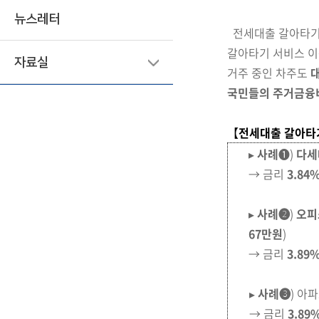
뉴스레터
전세대출 갈아타기
갈아타기 서비스 이
자료실
거주 중인 차주도
대
국민들의 주거금융
【
전세대출 갈아타
▸
사례
➊)
다세
→ 금리
3.84
▸
사례➋
)
오피
67만원
)
→ 금리
3.89
▸
사례➌
) 아
→ 금리
3.89