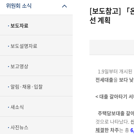
위원회 소식
[보도참고] 「
선 계획
보도자료
보도설명자료
보고영상
1.9일부터 개시
전세
대출
을
보다 낮
알림·채용·입찰
< 대출 갈아타기 서
새소식
주택담보대출 갈
것으로 나타났다.
사진뉴스
체결
한 차주
는 총
6