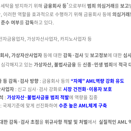
*
의 세탁을 방지하기 위해
금융회사 등
으로부터
범죄 의
심거래
를
보고
, 이러한 역
할
을 효과적으로 수행하기 위해 금융회사 등에
의심거래보
 준수 여부
를
감독
하고 있다.
 전자금융업자, 가상자산사업자, 카지노사업자 등
회사, 가상자산사업자
등에 대한
감독·검사
및
보고
정
보
에 대한
심
 심각해지고 있는
가상자산, 불법사금융
등
신
종·
민
생
범죄
에
적극 
 등 감독·검사 방향
: 금융회사 등의
“자체” AML역량 강화 유도
산사업자
: 신고 심사·검사 강화로
시장 건전화·이용자 보호
석
:
가상자산·불법사금융 범죄 적발
에 역량을 집중
: 국제기준에 맞게 선진화하여
수준 높은 AML체계 구축
대한 감독·검사 초점
을
위규사항 적발 및 처벌
에서
실질적인 AML 