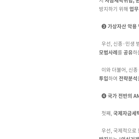
시
자금세탁위험, 
방지하기 위해
업무
❸
가상자산 악용
우선, 신종·민생 
모범사례
를
공유
하
이와 더불어, 신
투입
하여
전략분석
❹
국가 전반의 A
첫째,
국제자금세
우선, 국제적으로 