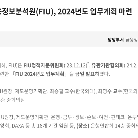
정보분석원(FIU), 2024년도 업무계획 마련
담당부서
금융정
*
이하
,
FIU)
은
FIU
정책자문위원회
(‘23.12.12)
,
유관기관
협의회
(‘24.2.
마련한
「
FIU 2024년도 업무계획
」을
금일
발표
하였다.
IU원장, 제도운영기획관, 최승필 교수(한국외대), 최영수 교수(한국외
4층 중회의실
IU원장, 제도운영기획관, 은행·금투·생보·손보·여전·핀테크·
온투
앙회,
DAXA
등 총 16개 기관 임원
등,
(장소)
은행연합회 14층 중회