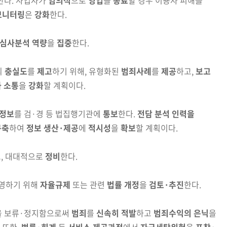
한다. 사업자가
임의적
으로
영업
을
종료
할 경우 이용자 피해를
모니터링
은
강화
한다.
의 심사분석 역량
을
집중
한다.
의
충실도
를
제고
하기 위해, 유형화된
범죄사례
를
제공
하고,
보고
 소통
을
강화
할 계획이다.
정보
를 검·경 등 법집행기관에
통보
한다.
전담 분석 인력을
구축
하여
정보 생산·제공
에
적시성
을
확보
할 계획이다.
, 대대적으로
정비
한다.
반영하기 위해
자율규제
또는 관련
법률 개정
을
검토·추진
한
다
.
행을 보류·정지함으로써
범죄
를
신속히 적발
하고
범죄수익의
은닉
을