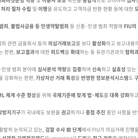
원화마켓운영 역량
및
이용자 보호
측면을
종합적
으로 고려하여
심사
 처리 절차 수립
및
이행
을 유도하고 고객자금 반환 현황 등에 대한
 범죄
,
불법사금융 등 민생약탈범죄
등 신종·민생 범죄 적발에
FIU
범죄 관련 금융회사 등의
의심거래보고
를 보다
활성화
하고 보고내용
는 한편,
보고결과
에 대한
피드백
을
확대
하는 등 유관기
관과의
협력과
종·민생 범죄 분야에
심사분석 역량
을
집중
하여
신속
하고
실효성
있는
을 강화하는 한편,
가상자산 거래 특성
을
반영한 정보분
석시스템
도
ML 체계 수준 향상
을 위해
국제기준에 맞게 법·제도
를
대폭 강화
하고
탁방지기구
가 국내제도 보완을
권고
하거나
중점 추진
중인 사항을 
활발히 논의되고 있는,
검찰 수사 前 단계
에서 FIU가 의심거래 진