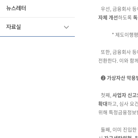
우선, 금융회사 등
뉴스레터
자체 개선
하도록
독
자료실
*
제도이행평가
또한, 금융회사 등
전환한다. 이와 함께
❷
가상자산 악용범
첫째,
사업자 신고
확대
하고,
심사 요
위해 특정금융정보
둘째, 이미 진입한