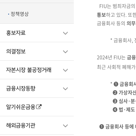
FIU는 범죄자금
정책영상
통보
하고 있다. 또한
금
융회사 등의
의무
홍보자료
* 금융회사,
의결정보
2024년
FIU는
금융
최근 사회적 폐해가
자본시장 불공정거래
* ➊
금융회사
금융시장동향
➋
가상자
➌
심사·분
알기쉬운금융
❹
법·제도
➊
금융회사 등에 
해외금융기관