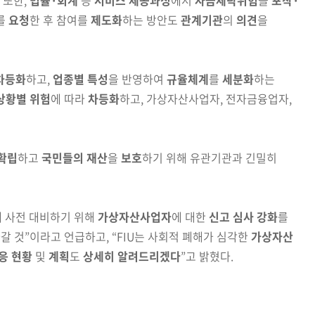
 또한,
법률·회계
등
서비스 제공과정
에서
자금세탁
위험
을
포착·
를
요청
한 후 참여를
제도화
하는 방안도
관계기관
의
의견
을
차등화
하고,
업종별 특성
을 반영하여
규율체계
를
세분화
하는
상황별 위험
에 따라
차등화
하고, 가상자산사업자, 전자금융업자,
확립
하고
국민들의 재산
을
보호
하기 위해 유관기관과
긴밀히
 사전 대비하기 위해
가상자산사업자
에 대한
신고 심사
강
화
를
나갈 것
”이라고 언급하고, “FIU는 사회적 폐
해가 심각한
가상자산
응 현황
및
계획
도
상세히 알려드리겠다
”고 밝혔다.