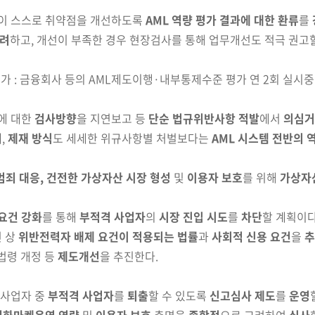
이 스스로 취약점을 개선하도록
AML
역량 평가 결과에
대한 환류
를
려
하고, 개선이 부족한 경우 현장검사를 통해 업무개선도
적극 권고할
 : 금융회사 등의 AML제도이행·내부통제수준 평가 연 2회 실시중
에 대한
검사방향
을 지연보고 등
단순 법규위반사항 적발
에서
의심거
,
제재 방식
도 세세한 위규사항별 처벌보다는
AML 시스템 전반의 
죄 대응, 건전한 가상자산 시장 형성
및
이용자 보호
를
위해
가상자
요건 강화
를 통해
부적격 사업자
의
시장 진입 시도
를
차단
할 계획이다
건 상
위반전력자 배제 요건이 적용되는 법률
과
사회적 신용 요건
을
추
법령 개정 등
제도개선
을 추진한다.
 사업자 중
부적격 사업자
를
퇴출
할 수 있도록
신고심사
제도
를
운영