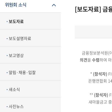
위원회 소식
[보도자료] 금융
보도자료
보도설명자료
금융정보분석원
(
보고영상
의견
을
수렴
하여 
알림·채용·입찰
*
(참석자)
F
은행연합회 1
새소식
**
(참석자)
F
새마을금고 중
사진뉴스