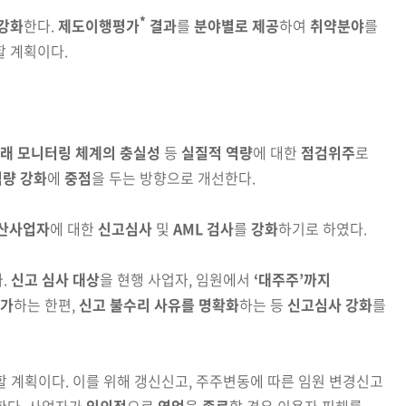
*
강화
한다.
제도이행평가
결과
를
분야별로 제공
하여
취약분야
를
 계획이다.
래 모니터링 체계의 충실성
등
실질적 역량
에 대한
점검위주
로
역량 강화
에
중점
을 두는 방향으로 개선한다.
산사업자
에 대한
신고심사
및
AML 검사
를
강화
하기로 하였다.
.
신고 심사 대상
을 현행 사업자, 임원에서
‘대주주’
까지
가
하는 한편,
신고 불수리 사유를 명확화
하는 등
신고심사 강화
를
할 계획이다. 이를 위해 갱신신고, 주주변동에 따른 임원 변경신고