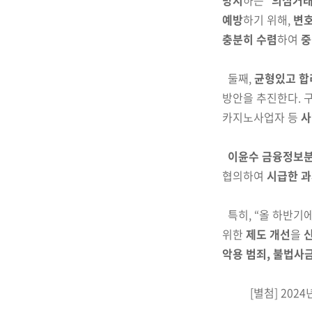
방지
하는 “
의심거래
예방
하기 위해,
변호
충분히 수렴
하여
중
둘째,
균형있고 합
방안을 추진한다. 
카
지노사업자 등
사
이윤수 금융정보
협의하여
시급한 
특히, “올 하반기
위한
제도 개선
을
악용 범죄, 불법사
[별첨] 202