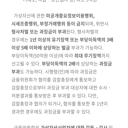
가상자산에 관한
미공개중요정보이용행위,
시세조종행위, 부정거래행위
등이 금지
되며, 위반시
형사처벌 또는 과징금이 부과
된다. 형사처벌의
경우
에는
1년 이상의 유기징역 또는 부당이득액의 3배
이상 5배 이하에 상당하는 벌금
부과가 가능하다.
부당이득액
(50억원 이상)
에 따라
최대 무기징역
까지
선고될 수 있다.
부당이득액의 2배
에 상당하는
과징금
부과
도 가능하다.
시행령(안)에 따라 과징금은
금융위원회가 혐의를 검찰총장에게 통보하고
검찰총장으로부터 과징금 부과 대상자에 대한 수사・
처분결과를 통보받은 후 부과할 수 있다. 다만,
검찰총장과 협의가 되거나, 혐의를 통보한 후 1년이
경과한 경우에도 과징금을 부과할 수 있다.
금융위원회의
가상자산사업자에 대한 감독・검사
및