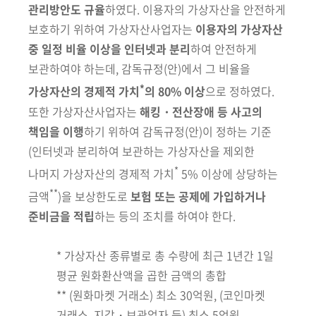
관리방안도 규율
하였다. 이용자의 가상자산을
안전하게
보호하기 위하여 가상자산사업자는
이용자의 가상자산
중 일정 비율 이상을 인터넷과 분리
하여 안전하게
보관하여야 하는데, 감독규정(안)에서 그 비율을
*
가상자산의 경제적 가치
의 80% 이상
으로 정하였다.
또한 가상자산사업자는
해킹・전산장애 등 사고의
책임을 이행
하기 위하여
감독규정(안)이 정하는 기준
(인터넷과 분리하여 보관하는 가상자산을 제외한
*
나머지 가상자산의 경제적 가치
5% 이상에 상당하는
**
금액
)을 보상
한도로
보험 또는 공제에 가입하거나
준비금을 적립
하는 등의 조치를 하여야
한다.
*
가상자산 종류별로 총 수량에 최근 1년간 1일
평균 원화환산액을 곱한 금액의 총합
** (원화마켓 거래소) 최소 30억원, (코인마켓
거래소, 지갑・보관업자 등) 최소 5억원