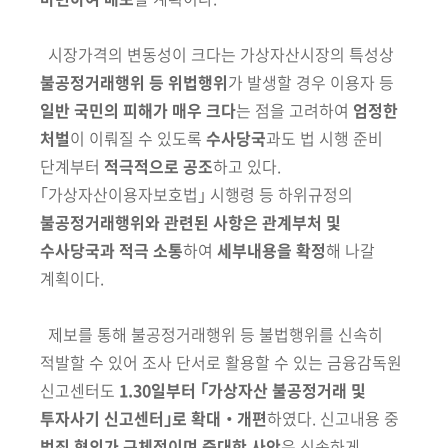
시장가격의
변동성이 크다는 가상자산시장의 특성상
불공정
거래행위 등 위법행위
가 발생할 경우 이용자 등
일반 국민의 피해가 매우 크다
는 점을
고려하여
엄정한
처벌
이 이뤄질 수 있도록
수사당국
과도 법 시행 준비
단계
부터
적극적으로 공조
하고 있다.
｢가상자산이용자보호법｣ 시행령 등 하위
규정의
불공정거래행위와 관련된 사항은 관계부처 및
수사당국과 적극 소통
하여
세부내용을 확정
해 나갈
계획이다.
제보를 통해 불공정거래
행위 등 불법행위를 신속히
적발할 수 있어 조사 단서로 활용할 수 있는 금융감독원
신고센터도
1.30일부터 ｢가상자산 불공정거래 및
투자사기 신고센터｣로 확대・개편
하였다. 신고내용 중
범죄 혐의가 구체적이며 중대한 사안
은
신속하게