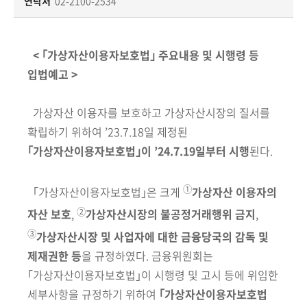
책
연락처
02-2100-2534
마
당
< ｢가상자산이용자보호법｣ 주요내용 및 시행령 등
정
입법예고 >
보
공
가상자산 이용자를 보호하고 가상자산시장의 질서를
개
확립하기 위하여 ’23.7.18일 제정된
｢가상자산이용자보호법｣이 ’24.7.19일부터 시행
된다.
적
극
①
행
｢가상자산이용자보호법｣은 크게
가상자산 이용자의
정
②
자산 보호
,
가상자산시장의 불공정거래행위 금지
,
③
가상자산시장 및 사업자에 대한 금융당국의 감독 및
금
제재권한 등
을 규정하였다. 금융위원회는
융
｢가상자산이용자
보호법｣이 시행령 및 고시 등에 위임한
위
세부사항을 규정하기 위하여
｢가상
자산이용자보호법
원