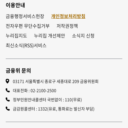
이용안내
금융행정서비스헌장
개인정보처리방침
전자우편 무단수집거부
저작권정책
누리집지도
누리집 개선제안
소식지 신청
최신소식(RSS)서비스
금융위 문의
03171 서울특별시 종로구 세종대로 209 금융위원회
대표전화 :
02-2100-2500
정부민원안내콜센터 국번없이 : 110(무료)
금감원콜센터 : 1332(유료, 통화료는 발신자 부담)