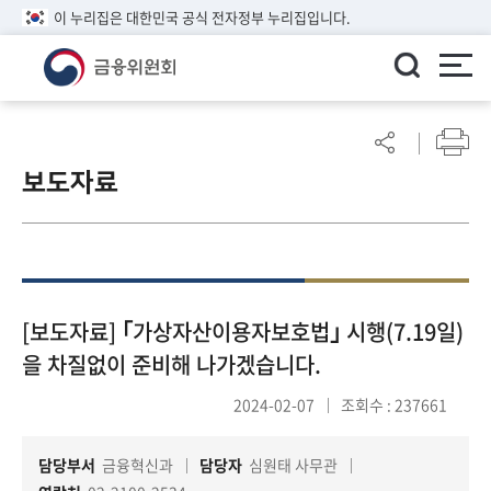
이 누리집은 대한민국 공식 전자정부 누리집입니다.
ENGLISH
어
린
보도자료
이
알
림
마
당
참
[보도자료] ｢가상자산이용자보호법｣ 시행(7.19일)
여
을 차질없이 준비해 나가겠습니다.
마
당
2024-02-07
조회수 : 237661
담당부서
금융혁신과
담당자
심원태 사무관
정