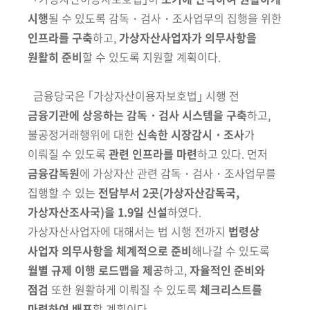
시행
될 수 있도록
감독・검사・조사업무의 집행을 위한
인프라를 구축
하고,
가상자산사업자가
의무사항을
원활히 준비
할 수 있도록 지원할 계획이다.
금융당국은 ｢가상자산이용자보호법｣ 시행 전
금융기관에 상응하는 감독・
검사 시스템을 구축
하고,
불공정거래행위에 대한
신속한 시장감시・조사
가
이뤄질 수 있도록
관련 인프라를 마련
하고 있다. 먼저
금융감독원
에 가상자산 관련 감독・검사・조사업무를
집행할 수 있는
전담부서 2곳
(가상자산감독국,
가상자산조사국)
을 1.9일 신설
하였다.
가상자산사업자에 대해서는 법 시행 전까지
법령상
사업자 의무사항을 체계적으로 준비
해나갈 수 있도록
월별 규제 이행 로드맵을 제공
하고,
자율적인 준비와
점검
또한 원활하게 이뤄질 수 있도록
체크리스트를
마련하여 배포
할 계획이다.