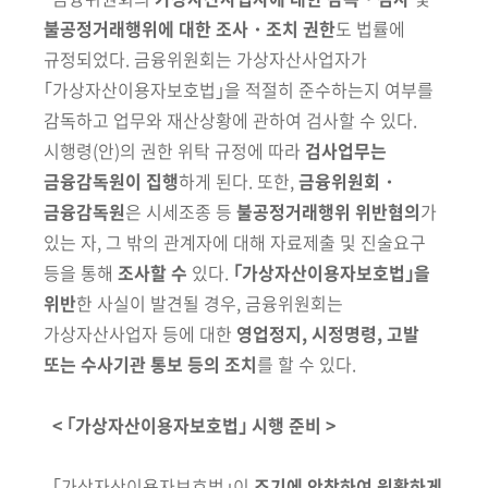
불공정거래행위에
대한 조사・조치 권한
도 법률에
규정되었다. 금융위원회는 가상자산사업자가
｢가상자산이용자보호법｣을 적절히 준수하는지 여부를
감독하고 업무와 재산
상황에 관하여 검사할 수 있다.
시행령(안)의 권한 위탁 규정에 따라
검사
업무는
금융감독원이 집행
하게 된다. 또한,
금융위원회・
금융감독원
은 시세
조종 등
불공정거래행위 위반혐의
가
있는 자, 그 밖의 관계자에 대해 자료제출 및 진술요구
등을 통해
조사할 수
있다.
｢가상자산이용자보호법｣을
위반
한 사실이 발견될 경우, 금융위원회는
가상자산사업자 등에 대한
영업정지, 시정명령, 고발
또는 수사기관 통보 등의 조치
를 할 수 있다.
< ｢가상자산이용자보호법｣ 시행 준비 >
｢가상자산이용자보호법｣이
조기에 안착하여 원활하게