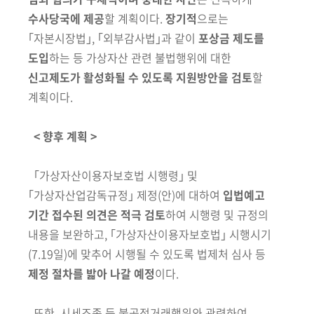
수사당국에 제공
할 계획이다.
장기적
으로는
｢자본시장법｣, ｢외부
감사법｣과 같이
포상금 제도를
도입
하는 등 가상자산 관련 불법행위에 대한
신고제도가 활성화될 수 있도록 지원방안을 검토
할
계획이다.
< 향후 계획 >
｢가상자산이용자보호법 시행령｣ 및
｢가상자산업감독규정｣ 제정(안)에 대
하여
입법예고
기간 접수된 의견은 적극 검토
하여 시행령 및 규정의
내용을
보완하고, ｢가상자산이용자보호법｣ 시행시기
(7.19일)
에 맞추어 시행될 수 있도록 법제처 심사 등
제정 절차를 밟아 나갈 예정
이다
.
또한, 시세조종 등 불공정거래행위와 관련하여